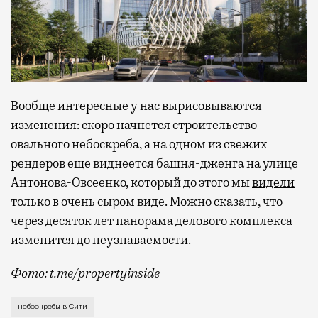
Вообще интересные у нас вырисовываются
изменения: скоро начнется строительство
овального небоскреба, а на одном из свежих
рендеров еще виднеется башня-дженга на улице
Антонова-Овсеенко, который до этого мы
видели
только в очень сыром виде. Можно сказать, что
через десяток лет панорама делового комплекса
изменится до неузнаваемости.
Фото: t.me/propertyinside
Обычные прямые небоскребы окончательно вышли из м
небоскребы в Сити