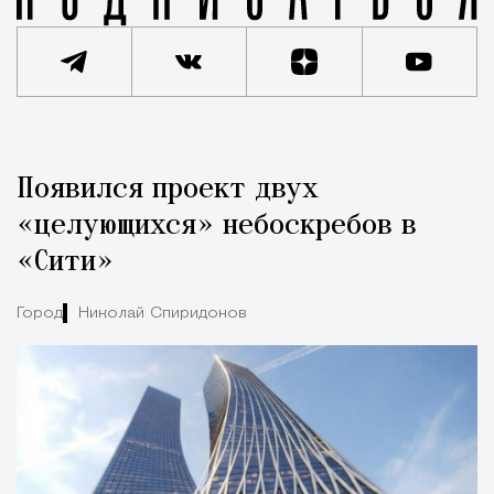
Реклама
Редакция Москвич Mag
Появился проект двух
Город
«целующихся» небоскребов в
«Сити»
Город
Николай Спиридонов