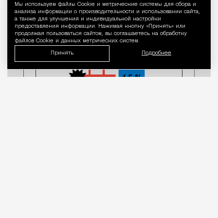
Мы используем файлы Сookie и метрические системы для сбора и
Уведомление 
анализа информации о производительности и использовании сайта,
а также для улучшения и индивидуальной настройки
предоставления информации. Нажимая кнопку «Принять» или
продолжая пользоваться сайтом, вы соглашаетесь на обработку
файлов Cookie и данных метрических систем.
Принять
Подробнее
Дом недели: особняк Свечиной —
Циммерман — Моргунова на
проспекте Мира