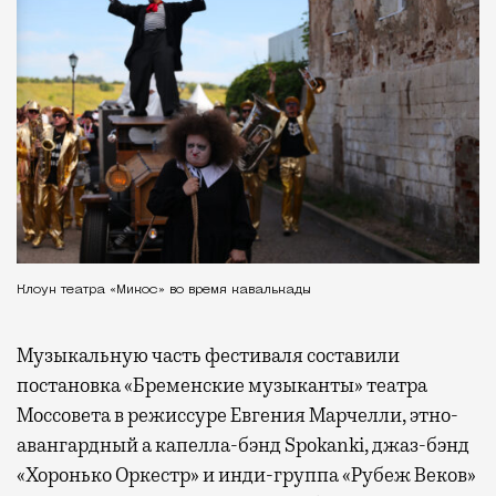
Клоун театра «Микос» во время кавалькады
Музыкальную часть фестиваля составили
постановка «Бременские музыканты» театра
Моссовета в режиссуре Евгения Марчелли, этно-
авангардный а капелла-бэнд Spokanki, джаз-бэнд
«Хоронько Оркестр» и инди-группа «Рубеж Веков»