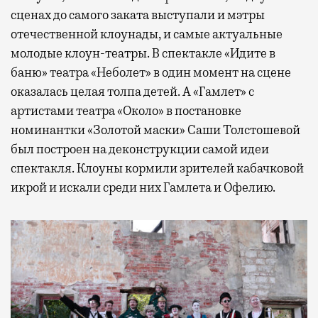
сценах до самого заката выступали и мэтры
отечественной клоунады, и самые актуальные
молодые клоун-театры. В спектакле «Идите в
баню» театра «Неболет» в один момент на сцене
оказалась целая толпа детей. А «Гамлет» с
артистами театра «Около» в постановке
номинантки «Золотой маски» Саши Толстошевой
был построен на деконструкции самой идеи
спектакля. Клоуны кормили зрителей кабачковой
икрой и искали среди них Гамлета и Офелию.