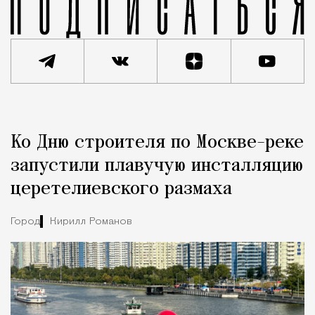
Реклама
Редакция Москвич Mag
Ко Дню строителя по Москве-реке
Город
запустили плавучую инсталляцию
церетелиевского размаха
Город
Кирилл Романов