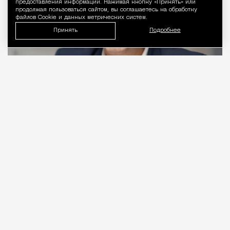
предоставления информации. Нажимая кнопку «Принять» или
продолжая пользоваться сайтом, вы соглашаетесь на обработку
файлов Cookie и данных метрических систем.
Принять
Подробнее
06.08.2026
2 мин. чтения
Видео с репликой из интервью народного
избранника блогеру Амирану Сардарову
быстро
разошлось
по сети — вероятно, не в
последнюю очередь из-за жизнерадостного,
заливистого смеха, которым он сопровождает свою
констатацию. Отсмеявшись, он уточняет, что это
смех сквозь слезы: «В Москве это 100%
невозможно, а в регионах еще хуже. Ни ставку в
20% за ипотеку платить невозможно, ни собрать