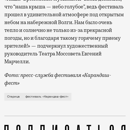
что “наша крыша — небо голубое”, ведь фестиваль
прошел в удивительной атмосфере под открытым
небом на набережной Волги. Нам было очень
тепло и солнечно не только из-за прекрасной
погоды, но и благодаря такому горячему приему
зрителей!» — подчеркнул художественный
руководитель Театра Моссовета Евгений
Марчелли.
Фото: пресс-служба фестиваля «Карандаш-
фест»
В минувший уикенд маленькая Старица в Тверской об
Старица
фестиваль «Карандаш-фест»