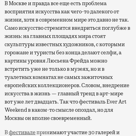
В Москве и правда все еще есть проблема
восприятия искусства как чего-то далекого от
жизни, хотя в современном мире это давно не так.
Само искусство стремится внедриться поглубже в
жизнь: на главных площадях мира стоят
скульптуры известных художников, с которыми
горожане и туристы без конца делают селфи, а
картины уровня Люсьена Фрейда можно
встретить уже не только в музеях, но и в
туалетных комнатах не самых зажиточных
европейских коллекционеров. Словом, внедрение
искусства в жизнь — главный тренд в арт-мире
вот уже лет двадцать. Так что фестиваль Ever Art
Weekend в каком-то смысле опоздал, но для
Москвы он вполне своевременный.
В
фестивале
прин
имают участие 30 галерей и