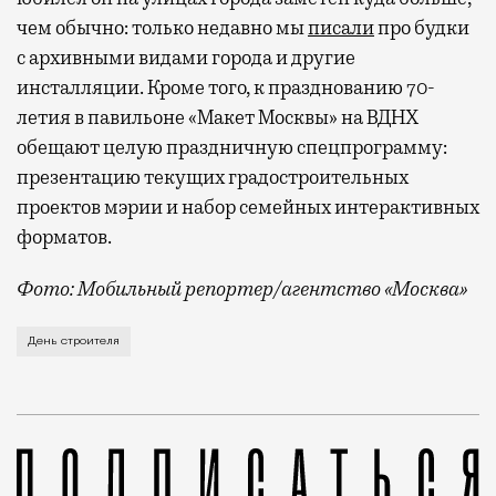
чем обычно: только недавно мы
писали
про будки
с архивными видами города и другие
инсталляции. Кроме того, к празднованию 70-
летия в павильоне «Макет Москвы» на ВДНХ
обещают целую праздничную спецпрограмму:
презентацию текущих градостроительных
проектов мэрии и набор семейных интерактивных
форматов.
Фото: Мобильный репортер/агентство «Москва»
Это каска в фирменных цветах департамента строит
День строителя