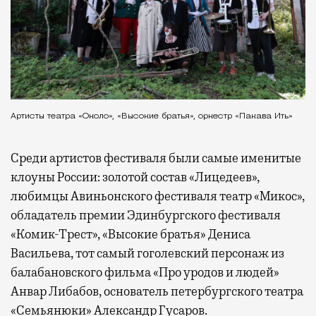
Артисты театра «Около», «Высокие братья», оркестр «Пакава Ить»
Среди артистов фестиваля были самые именитые
клоуны России: золотой состав «Лицедеев»,
любимцы Авиньонского фестиваля театр «Микос»,
обладатель премии Эдинбургского фестиваля
«Комик-Трест», «Высокие братья» Дениса
Васильева, тот самый гоголевский персонаж из
балабановского фильма «Про уродов и людей»
Анвар Либабов, основатель петербургского театра
«Семьянюки» Александр Гусаров.