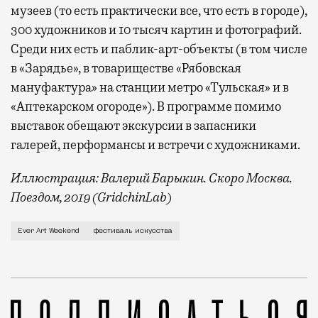
музеев (то есть практически все, что есть в городе),
300 художников и 10 тысяч картин и фотографий.
Среди них есть и паблик-арт-объекты (в том числе
в «Зарядье», в товариществе «Рябовская
мануфактура» на станции метро «Тульская» и в
«Аптекарском огороде»). В программе помимо
выставок обещают экскурсии в запасники
галерей, перформансы и встречи с художниками.
Иллюстрация: Валерий Барыкин. Скоро Москва.
Поездом, 2019 (GridchinLab)
Фестиваль Ever Art Weekend пройдет в этом году вп
Ever Art Weekend
фестиваль искусства