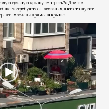
а голую грязную крышу смотреть?». Другие
обще-то требуют согласования, а кто-то шутит,
урент по зелени прямо на крыше.