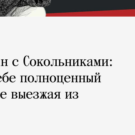
н с Сокольниками:
ебе полноценный
не выезжая из