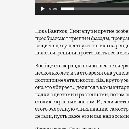
00:00
Пока Бангкок, Сингапур и другие особ
преображают крыши и фасады, превраща
вещи чаще существуют только на ренде
кажется, решили просто взять все в сво
Вообще эта веранда появилась не вчера
несколько лет, и за это время она успе
достопримечательности. «Да, круто у
она это убирает», делятся в коммента
кадки с цветами и растениями, потом с
столик с красным зонтом. И, если честн
этого очередную «ликвидацию самостро
детали, пусть даже это и сад над вось