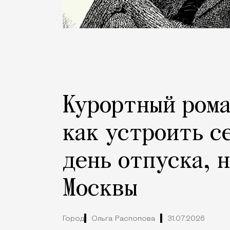
Курортный рома
как устроить с
день отпуска, 
Москвы
Город
Ольга Распопова
31.07.2026