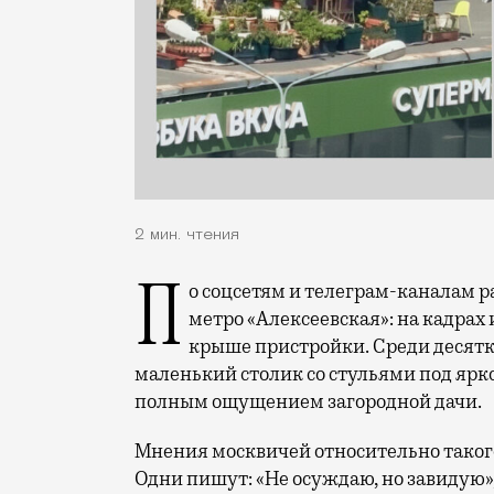
2 мин. чтения
По соцсетям и телеграм-каналам расходится видео, снятое из одного из домов у
метро «Алексеевская»: на кадра
крыше пристройки. Среди десятко
маленький столик со стульями под ярко
полным ощущением загородной дачи.
Мнения москвичей относительно такого
Одни пишут: «Не осуждаю, но завиду