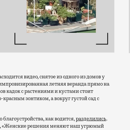
х импровизированная летняя веранда прямо на
в кадок с растениями и кустами стоит
-красным зонтиком, а вокруг густой сад с
 благоустройства, как водится,
разделились
.
ю», «Женские решения меняют наш угрюмый