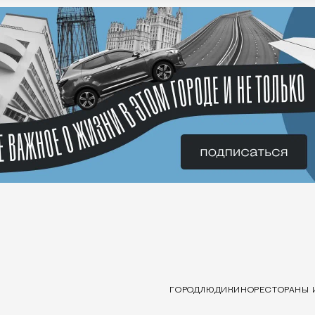
ГОРОД
ЛЮДИ
КИНО
РЕСТОРАНЫ 