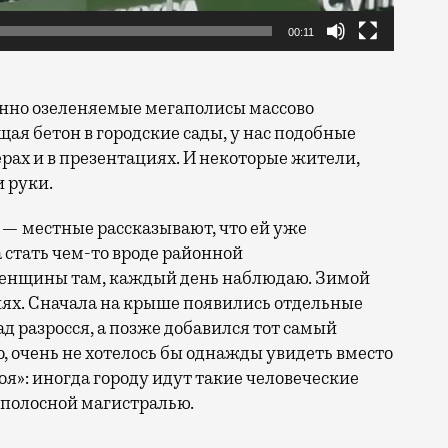
00:11
енно озеленяемые мегаполисы массово
я бетон в городские сады, у нас подобные
рах и в презентациях. И некоторые жители,
и руки.
 — местные рассказывают, что ей уже
ла стать чем-то вроде районной
 женщины там, каждый день наблюдаю. Зимой
риях. Сначала на крыше появились отдельные
ад разросся, а позже добавился тот самый
о, очень не хотелось бы однажды увидеть вместо
я»: иногда городу идут такие человеческие
миполосной магистралью.