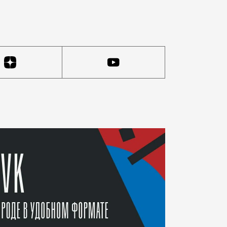
сеевская»: на кадрах импровизированная летняя веран