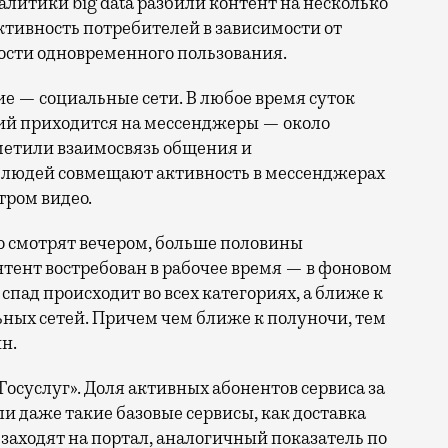
литики big data разбили контент на несколько
ктивность потребителей в зависимости от
ости одновременного пользования.
ие — социальные сети. В любое время суток
ий приходится на мессенджеры — около
метили взаимосвязь общения и
% людей совмещают активность в мессенджерах
ром видео.
но смотрят вечером, больше половины
тент востребован в рабочее время — в фоновом
спад происходит во всех категориях, а ближе к
ьных сетей. Причем чем ближе к полуночи, тем
н.
осуслуг». Доля активных абонентов сервиса за
ли даже такие базовые сервисы, как доставка
ц заходят на портал, аналогичный показатель по