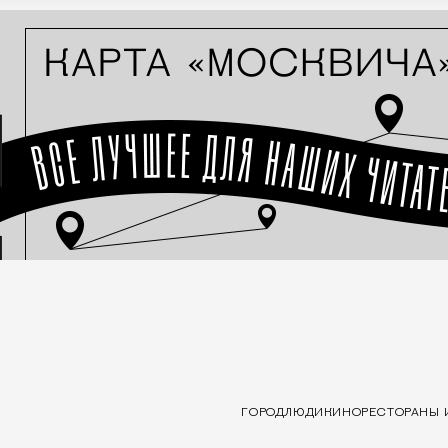
ГОРОД
ЛЮДИ
КИНО
РЕСТОРАНЫ 