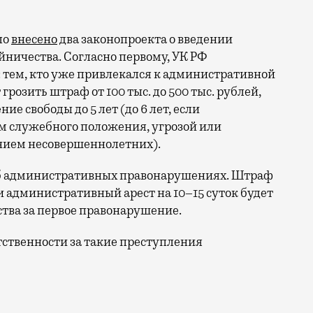
ло
внесено
два законопроекта о введении
ничества. Согласно первому, УК РФ
: тем, кто уже привлекался к административной
грозить штраф от 100 тыс. до 500 тыс. рублей,
е свободы до 5 лет (до 6 лет, если
ем служебного положения, угрозой или
нием несовершеннолетних).
об административных правонарушениях. Штраф
или административный арест на 10–15 суток будет
тва за первое правонарушение.
тственности за такие преступления