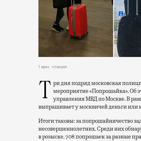
1 мин. чтения
Три дня подряд московская полиция проводила оперативно-профилактическое
мероприятие «Попрошайка». Об 
управления МВД по Москве. В рам
выпрашивает у москвичей деньги или 
Итоги таковы: за попрошайничество зад
несовершеннолетних. Среди них обнар
в розыске. 708 попрошаек за разные 