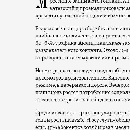
Мобильный оператор Т2 изучил модели интернет-потребления и выяснил, чем
россияне занимаются онлайн. Ана
категорий и проанализировали а
времени суток, дней недели и возможн
Безусловный лидер в борьбе за вниман
наибольшее количество интернет-сесс
60−65% трафика. Аналитики также за
развлекательного контента. Около 40
с прослушиванием музыки или просмот
Несмотря на гипотезу, что видео обыч
просмотров происходит днем. Видеокон
режиме, в перерывах и дороге. Вечером 
ночи вновь растет потребление социал
активнее потребители общаются онлай
Среди инсайтов — рост популярности «Г
год выросла на 47,2%. «Госуслуги» обош
еды. 47% абонентов хотя бы раз в меся