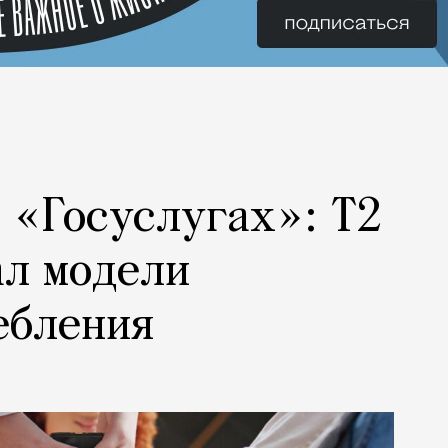
а «Госуслугах»: Т2
ал модели
ебления