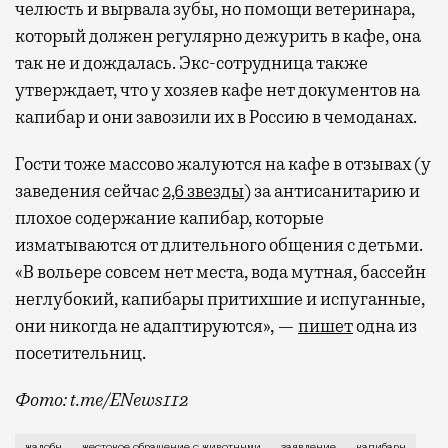
челюсть и вырвала зубы, но помощи ветеринара,
который должен регулярно дежурить в кафе, она
так не и дождалась. Экс-сотрудница также
Бизнес-зал становится местом, где можно
утверждает, что у хозяев кафе нет документов на
провести переговоры, поработать или просто
капибар и они завозили их в Россию в чемоданах.
выпить кофе, наблюдая сквозь панорамные
окна за тем, как взлетают и садятся
Гости тоже массово жалуются на кафе в отзывах (у
самолеты. В Москве нет недостатка
заведения сейчас
2,6 звезды
) за антисанитарию и
в лаунжах. В аэропортах их обычно
плохое содержание капибар, которые
несколько — в разных зонах воздушных
изматываются от длительного общения с детьми.
гаваней. На некоторых вокзалах — тоже.
«В вольере совсем нет места, вода мутная, бассейн
Лаунжи доступны на Ленинградском,
неглубокий, капибары притихшие и испуганные,
Павелецком, Казанском, Ярославском
они никогда не адаптируются», —
пишет
одна из
и Курском вокзалах.
Попасть в бизнес-залы
посетительниц.
могут держатели карт Mir Supreme. Причем
не только в столице. Всего доступно более
Фото: t.me/ENews112
1000 бизнес-залов по всему миру.
С момента открытия нового контактного кафе с капи
жалобы
жестокое обращение с животными
заявление
капибары