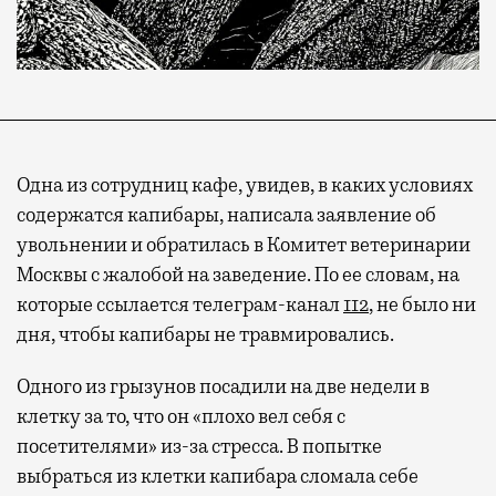
Одна из сотрудниц кафе, увидев, в каких условиях
содержатся капибары, написала заявление об
увольнении и обратилась в Комитет ветеринарии
Москвы с жалобой на заведение. По ее словам, на
которые ссылается телеграм-канал
112
, не было ни
Современный путешественник часто берет
дня, чтобы капибары не травмировались.
с собой не только чемодан, но и ноутбук.
А ожидание рейса все чаще превращается
Одного из грызунов посадили на две недели в
не в потерянное время, а в возможность
клетку за то, что он «плохо вел себя с
спокойно закончить дела или спланировать
посетителями» из-за стресса. В попытке
активности в путешествии, например
выбраться из клетки капибара сломала себе
забронировать нужные билеты и рестораны.