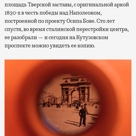
не в потерянное время, а в возможность
площадь Тверской заставы, с оригинальной аркой
спокойно закончить дела или спланировать
1830-х в честь победы над Наполеоном,
активности в путешествии, например
построенной по проекту Осипа Бове. Сто лет
забронировать нужные билеты и рестораны.
спустя, во время сталинской перестройки центра,
ее разобрали — и сегодня на Кутузовском
проспекте можно увидеть ее копию.
Бизнес-зал становится местом, где можно
провести переговоры, поработать или просто
выпить кофе, наблюдая сквозь панорамные
окна за тем, как взлетают и садятся
самолеты. В Москве нет недостатка
в лаунжах. В аэропортах их обычно
несколько — в разных зонах воздушных
гаваней. На некоторых вокзалах — тоже.
Лаунжи доступны на Ленинградском,
Павелецком, Казанском, Ярославском
и Курском вокзалах.
Попасть в бизнес-залы