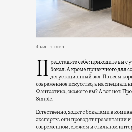
4 мин. чтения
Представьте себе: приходите вы с утра на работу и сразу берете в руку винный
бокал. А кроме привычного для со
дегустационный зал. По всем ко
современное искусство, а на специаль
Фантастика, скажете вы? А вот нет. Пр
Simple.
Естественно, ходят с бокалами в компан
эксперты: они проводят презентации и 
современном, свежем и стильном интер