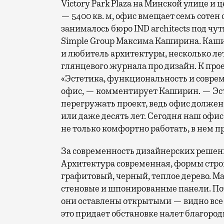
Victory Park Plaza на Минской улице 
— 5400 кв. м, офис вмещает семь сотен
занималось бюро IND architects под чу
Simple Group Максима Каширина. Каш
и любитель архитектуры, несколько ле
глянцевого журнала про дизайн. К про
«Эстетика, функциональность и соврем
офис, — комментирует Каширин. — Эс
перегружать проект, ведь офис должен
или даже десять лет. Сегодня наш офи
не только комфортно работать, в нем п
За современность дизайнерских решени
Архитектура современная, формы стро
графитовый, черный, теплое дерево. 
стеновые и шпонированные панели. Пот
они оставлены открытыми — видно все
это придает обстановке налет благоро