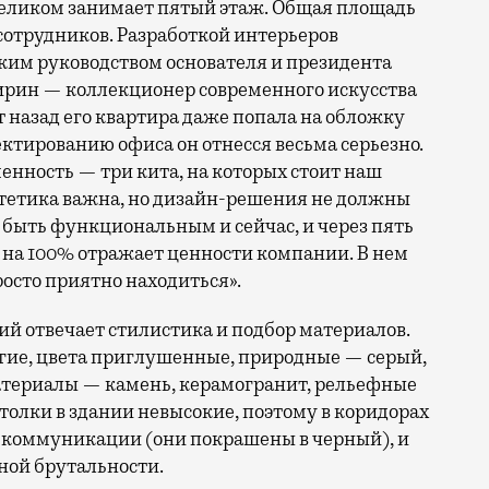
и целиком занимает пятый этаж. Общая площадь
 сотрудников. Разработкой интерьеров
тким руководством основателя и президента
ирин — коллекционер современного искусства
т назад его квартира даже попала на обложку
ектированию офиса он отнесся весьма серьезно.
енность — три кита, на которых стоит наш
тетика важна, но дизайн-решения не должны
 быть функциональным и сейчас, и через пять
с на 100% отражает ценности компании. В нем
росто приятно находиться».
й отвечает стилистика и подбор материалов.
гие, цвета приглушенные, природные — серый,
Материалы — камень, керамогранит, рельефные
олки в здании невысокие, поэтому в коридорах
 коммуникации (они покрашены в черный), и
дной брутальности.