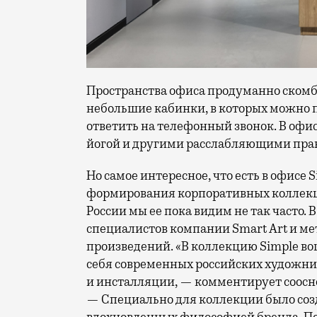
Пространства офиса продуманно скомби
небольшие кабинки, в которых можно 
ответить на телефонный звонок. В офисе
йогой и другими расслабляющими пра
Но самое интересное, что есть в офисе 
формирования корпоративных коллекци
России мы ее пока видим не так часто.
специалистов компании Smart Art и м
произведений. «В коллекцию Simple в
себя современных российских художни
и инсталляции, — комментирует соосн
— Специально для коллекции было созда
вдохновленных философией бренда. П