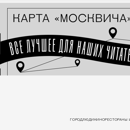
ГОРОД
ЛЮДИ
КИНО
РЕСТОРАНЫ 