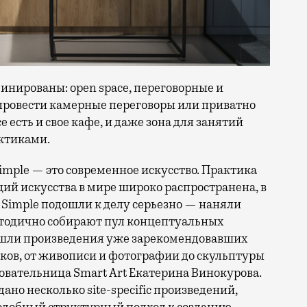
нированы: open space, переговорные и
провести камерные переговоры или приватно
 есть и свое кафе, и даже зона для занятий
ктиками.
Simple — это современное искусство. Практика
й искусства в мире широко распространена, в
 В Simple подошли к делу серьезно — наняли
етодично собирают пул концептуальных
ошли произведения уже зарекомендовавших
ков, от живописи и фотографии до скульптуры
овательница Smart Art Екатерина Винокурова.
но несколько site-specific произведений,
одобный структурный подход к созданию