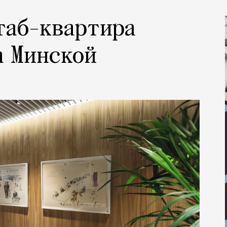
таб-квартира
а Минской