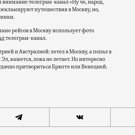
 внимание телеграм-канал «Ну че, народ,
 рекламируют путешествия в Москву, но,
тинки.
ламе рейсов в Москву использует фото
ал
телеграм-канал.
трией и Австралией: летел в Москву, а попал в
Эл, кажется, пока не летает. Но интересно
удачно притвориться Брюгге или Венецией.
 хорошо замаскировалась под Москву. Пряничные домик