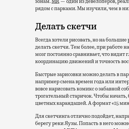
зонам.
MR
— один из девелоперов, реа
рядом с парками. Мы изучили, чем в ни
Делать скетчи
Всегда хотели рисовать, но на большие
делать скетчи. Тем более, при работе 
мозг постоянно сравнивает, что видит г
координацию движений и точность во
Быстрые зарисовки можно делать в парк
например смена времен года или инте
вовсе нарисовать комикс о забавной со
трогательный старичок. Чтобы начать, 
цветных карандашей. А формат «15 мину
Для скетчинга отлично подойдет, напр
берегу реки Яузы. Попасть в него мож