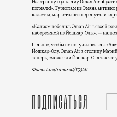
На странную рекламу Oman Air обратил
погнали!». Туристам из Омана активно
кажется, маркетологи перепутали кар
«Капром победил: Oman Air в своей рек
набережной из Йошкар-Олы», —
напис
Главное, чтобы не получилось как с Авс
Йошкар-Олу. Oman Air в столицу Марий 
теперь, сможет ли Йошкар-Ола так же 
Фото: t.me/ranarod/15326
Йошкар-Ола всех перехитрила и слишком
Подписаться