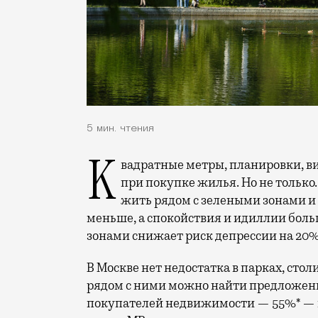
5 мин. чтения
Квадратные метры, планировки, вид из окон. Конечно, на это обращают внимание
при покупке жилья. Но не только.
жить рядом с зелеными зонами и
меньше, а спокойствия и идиллии боль
зонами снижает риск депрессии на 20%
В Москве нет недостатка в парках, стол
рядом с ними можно найти предложен
покупателей недвижимости — 55%* — г