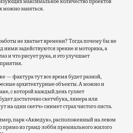
лизующих максимальное количество проектов
х можно заняться.
 работы не хватает времени? Тогда почему бы не
над ними задействуются зрение и моторика, а
лаз и что рисует рука, и это улучшает
сприятия.
е — фактура тут все время будет разной,
ресные архитектурные объекты. А можно и
баке, с которой каждый день гуляет
будет достаточно скетчбука, линера или
т на один скетч» снимет страх чистого листа.
имер, парк «Акведук», расположенный на левом
но прямо из гранд-лобби премиального жилого