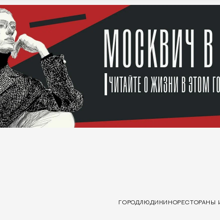
ГОРОД
ЛЮДИ
КИНО
РЕСТОРАНЫ 