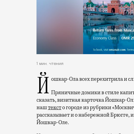
1 мин. чтения
Йошкар-Ола всех перехитрила и с
Пряничные домики в стиле капит
сказать, визитная карточка Йошкар-Олы
наш
текст
о городе из рубрики «Москви
рассказывает и о набережной Брюгге, и
Йошкар-Оле.