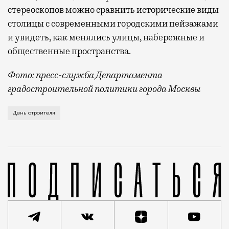
стереоскопов можно сравнить исторические виды
столицы с современными городскими пейзажами
и увидеть, как менялись улицы, набережные и
общественные пространства.
Фото: пресс-служба Департамента
градостроительной политики города Москвы
В этом году профессиональный праздник День строи
День строителя