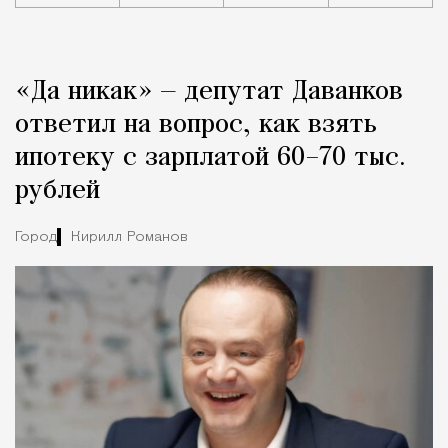
Реклама
Редакция Москвич Mag
«Да никак» — депутат Даванков
Город
ответил на вопрос, как взять
ипотеку с зарплатой 60–70 тыс.
рублей
Город
Кирилл Романов