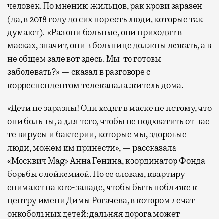
человек. По мнению жильцов, рак крови заразен
(да, в 2018 году до сих пор есть люди, которые так
думают). «Раз они больные, они приходят в
масках, значит, они в больнице должны лежать, а в
не общем зале вот здесь. Мы-то готовы
заболевать?» — сказал в разговоре с
корреспондентом телеканала житель дома.
«Дети не заразны! Они ходят в маске не потому, что
они больны, а для того, чтобы не подхватить от нас
те вирусы и бактерии, которые мы, здоровые
люди, можем им принести», — рассказала
«Москвич Mag» Анна Генина, координатор Фонда
борьбы с лейкемией. По ее словам, квартиру
снимают на юго-западе, чтобы быть поближе к
центру имени Димы Рогачева, в котором лечат
онкобольных детей: дальняя дорога может