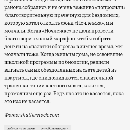
района собрались и не очень вежливо «попросили»
благотворительную прачечную для бездомных,
которую хотел открыть фонд «Ночлежка», мы
молчали. Когда «Ночлежке» не дали провести
благотворительный марафон, чтобы собрать
деньги на «палатки обогрева» в зимнее время, мы
молчали тоже. Когда жильцы дома, не освоившие
школьной программы по биологии, решили
выгнать самых обездоленных на свете детей из
квартиры, где они дожидаются спасительной
трансплантации костного мозга, кажется,
промолчим еще раз. Ведь нас это не касается, пока
это нас не касается.
Фото: shutterstock.com
Невежество, плюс агрессия: на юго-западе собирают
лейкоз не заразен
онкобольные дети