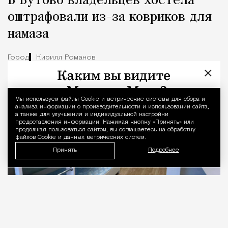
В Бутово владельцев хостела
оштрафовали из-за ковриков для
намаза
Город
Кирилл Романов
×
Мы используем файлы Сookie и метрические системы для сбора и
Уведомление 
анализа информации о производительности и использовании сайта,
а также для улучшения и индивидуальной настройки
предоставления информации. Нажимая кнопку «Принять» или
продолжая пользоваться сайтом, вы соглашаетесь на обработку
файлов Cookie и данных метрических систем.
Принять
Подробнее
06.08.2026
1 мин. чтения
Владельцев хостела «Алмаз» в Южном Бутово