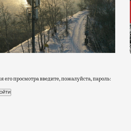
 его просмотра введите, пожалуйста, пароль:
тоги технического развития за 2025 год. Компания со