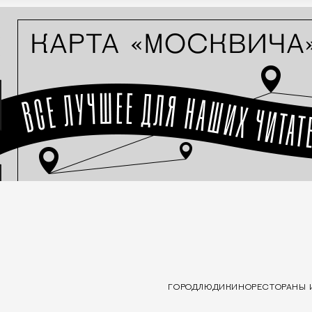
ГОРОД
ЛЮДИ
КИНО
РЕСТОРАНЫ 