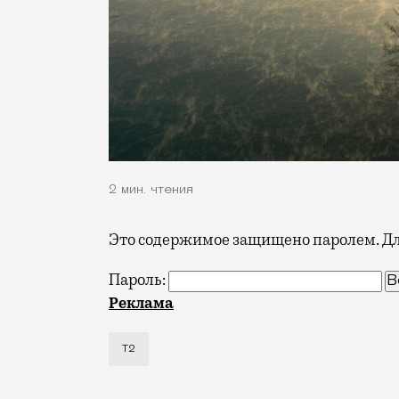
2 мин. чтения
Это содержимое защищено паролем. Для
Пароль:
Оператор мобильной связи Т2 подвел и
Реклама
Т2