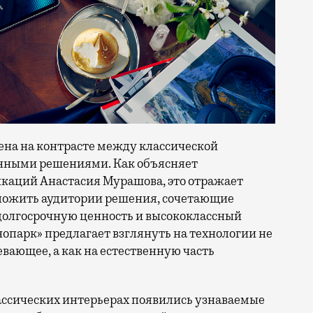
ена на контрасте между классической
онными решениями. Как объясняет
каций Анастасия Мурашова, это отражает
ожить аудитории решения, сочетающие
 долгосрочную ценность и высококлассный
нопарк» предлагает взглянуть на технологии не
евающее, а как на естественную часть
ассических интерьерах появились узнаваемые