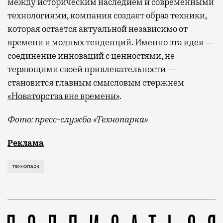
между историческим наследием и современными
технологиями, компания создает образ техники,
которая остается актуальной независимо от
времени и модных тенденций. Именно эта идея —
соединение инноваций с ценностями, не
теряющими своей привлекательности —
становится главным смысловым стержнем
«Новаторства вне времени»
.
Фото: пресс-служба «Технопарка»
Рекламные кампании техники редко выходят за рамк
Реклама
технопарк