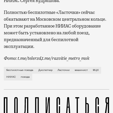
НИИАС Сергея Кудряшова.
Полностью беспилотные «Ласточки» сейчас
обкатывают на Московском центральном кольце.
При этом разработанное НИИАС оборудование
может быть установлено на любой поезд,
предназначенный для беспилотной
эксплуатации.
Фото: t.me/telerzd,t.me/razvitie_metro_msk
Новые поезда работают на четвертом уровне автома
беспилотные поезда
Диспетчер
Ласточки
машинист
МЦК
НИИАС
поезда