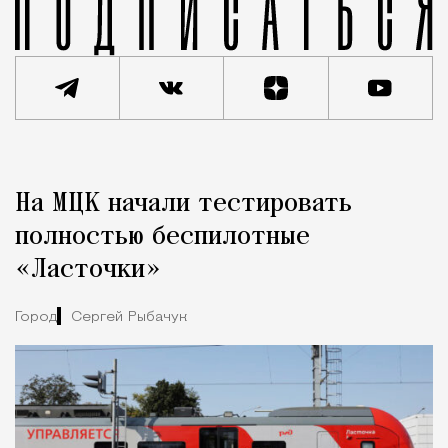
Реклама
Редакция Москвич Mag
На МЦК начали тестировать
Город
полностью беспилотные
«Ласточки»
Город
Сергей Рыбачук