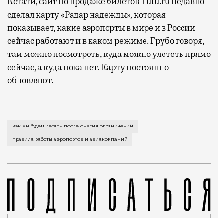
Кстати, сайт по продаже билетов Tutu.ru недавно
сделал
карту
«Радар надежды», которая
показывает, какие аэропорты в мире и в России
сейчас работают и в каком режиме. Грубо говоря,
там можно посмотреть, куда можно улететь прямо
сейчас, а куда пока нет. Карту постоянно
обновляют.
Мер, которые могут затронуть кошелек или здоровье
как мы будем летать после снятия ограничений
правила работы аэропортов и авиакомпаний