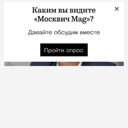
×
Город
Кирилл Романов
06.08.2026
2 мин. чтения
Видео с репликой из интервью народного
избранника блогеру Амирану Сардарову
быстро
разошлось
по сети — вероятно, не в
последнюю очередь из-за жизнерадостного,