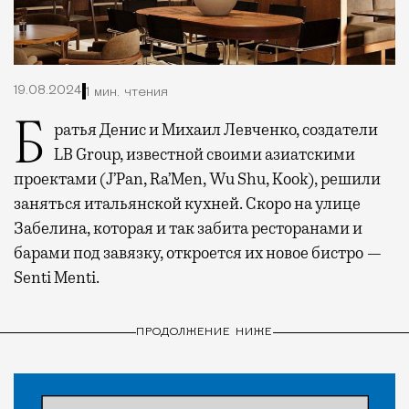
19.08.2024
1 мин. чтения
Братья Денис и Михаил Левченко, создатели
LB Group, известной своими азиатскими
проектами (J’Pan, Ra’Men, Wu Shu, Kook), решили
заняться итальянской кухней. Скоро на улице
Забелина, которая и так забита ресторанами и
барами под завязку, откроется их новое бистро —
Senti Menti.
ПРОДОЛЖЕНИЕ НИЖЕ