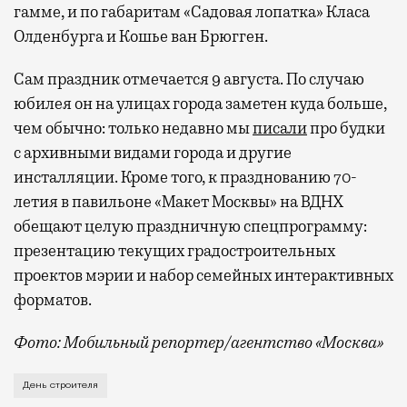
с собой не только чемодан, но и ноутбук.
гамме, и по габаритам «Садовая лопатка» Класа
А ожидание рейса все чаще превращается
Олденбурга и Кошье ван Брюгген.
не в потерянное время, а в возможность
Сам праздник отмечается 9 августа. По случаю
спокойно закончить дела или спланировать
активности в путешествии, например
юбилея он на улицах города заметен куда больше,
забронировать нужные билеты и рестораны.
чем обычно: только недавно мы
писали
про будки
с архивными видами города и другие
инсталляции. Кроме того, к празднованию 70-
летия в павильоне «Макет Москвы» на ВДНХ
Бизнес-зал становится местом, где можно
обещают целую праздничную спецпрограмму:
провести переговоры, поработать или просто
выпить кофе, наблюдая сквозь панорамные
презентацию текущих градостроительных
окна за тем, как взлетают и садятся
проектов мэрии и набор семейных интерактивных
самолеты. В Москве нет недостатка
форматов.
в лаунжах. В аэропортах их обычно
Фото: Мобильный репортер/агентство «Москва»
несколько — в разных зонах воздушных
гаваней. На некоторых вокзалах — тоже.
Это каска в фирменных цветах департамента строит
День строителя
Лаунжи доступны на Ленинградском,