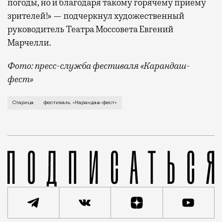
погоды, но и благодаря такому горячему приему
зрителей!» — подчеркнул художественный
руководитель Театра Моссовета Евгений
Марчелли.
Фото: пресс-служба фестиваля «Карандаш-
фест»
В минувший уикенд маленькая Старица в Тверской об
Старица
фестиваль «Карандаш-фест»