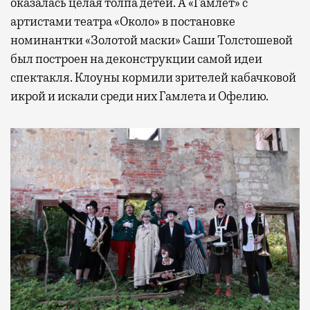
оказалась целая толпа детей. А «Гамлет» с
артистами театра «Около» в постановке
номинантки «Золотой маски» Саши Толстошевой
был построен на деконструкции самой идеи
спектакля. Клоуны кормили зрителей кабачковой
икрой и искали среди них Гамлета и Офелию.