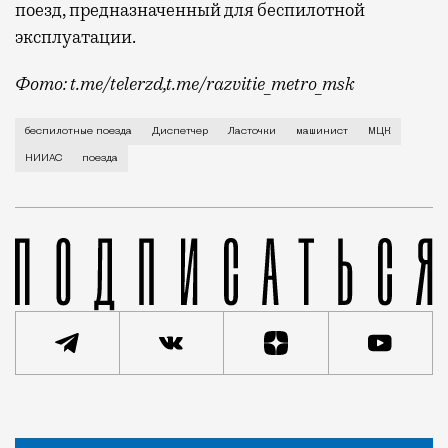
поезд, предназначенный для беспилотной
эксплуатации.
Фото: t.me/telerzd,t.me/razvitie_metro_msk
Новые поезда работают на четвертом уровне автома
беспилотные поезда
Диспетчер
Ласточки
машинист
МЦК
НИИАС
поезда
Статья
Сергей Рыбачук