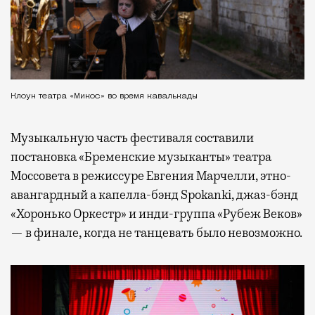
Клоун театра «Микос» во время кавалькады
Музыкальную часть фестиваля составили
постановка «Бременские музыканты» театра
Моссовета в режиссуре Евгения Марчелли, этно-
авангардный а капелла-бэнд Spokanki, джаз-бэнд
«Хоронько Оркестр» и инди-группа «Рубеж Веков»
— в финале, когда не танцевать было невозможно.