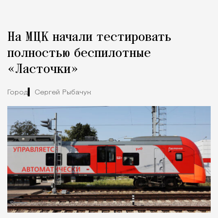
Реклама
Редакция Москвич Mag
На МЦК начали тестировать
Город
полностью беспилотные
«Ласточки»
Город
Сергей Рыбачук