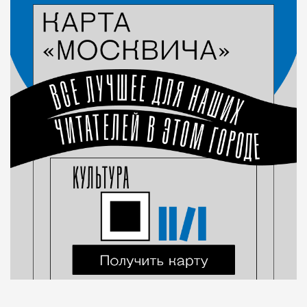
Город