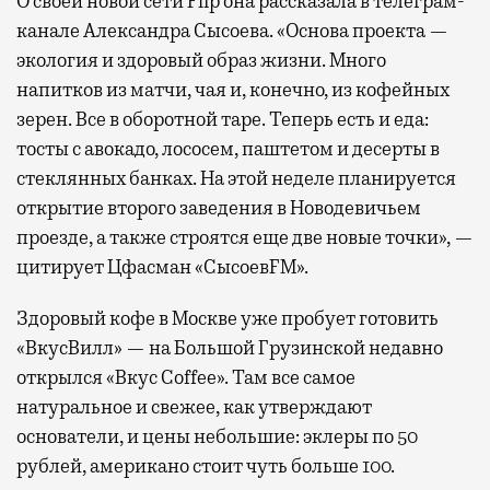
О своей новой сети Flip она рассказала в телеграм-
канале Александра Сысоева. «Основа проекта —
экология и здоровый образ жизни. Много
напитков из матчи, чая и, конечно, из кофейных
зерен. Все в оборотной таре. Теперь есть и еда:
тосты с авокадо, лососем, паштетом и десерты в
стеклянных банках. На этой неделе планируется
открытие второго заведения в Новодевичьем
проезде, а также строятся еще две новые точки», —
цитирует Цфасман «СысоевFM».
Здоровый кофе в Москве уже пробует готовить
«ВкусВилл» — на Большой Грузинской недавно
открылся «Вкус Coffee». Там все самое
натуральное и свежее, как утверждают
основатели, и цены небольшие: эклеры по 50
рублей, американо стоит чуть больше 100.