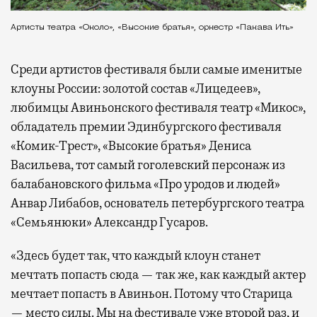
Артисты театра «Около», «Высокие братья», оркестр «Пакава Ить»
Среди артистов фестиваля были самые именитые
клоуны России: золотой состав «Лицедеев»,
любимцы Авиньонского фестиваля театр «Микос»,
обладатель премии Эдинбургского фестиваля
«Комик-Трест», «Высокие братья» Дениса
Васильева, тот самый гоголевский персонаж из
балабановского фильма «Про уродов и людей»
Анвар Либабов, основатель петербургского театра
«Семьянюки» Александр Гусаров.
«Здесь будет так, что каждый клоун станет
мечтать попасть сюда — так же, как каждый актер
мечтает попасть в Авиньон. Потому что Старица
— место силы. Мы на фестивале уже второй раз, и