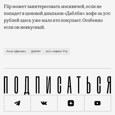
Flip может заинтересовать москвичей, если не
попадет в ценовой диапазон «Даблби»: кофе за 300
рублей здесь уже мало кто покупает. Особенно
если он невкусный.
Первая точка сети Flip уже открылась в Милютинском
Анна Цфасман
Даблби
сеть кофеен Flip