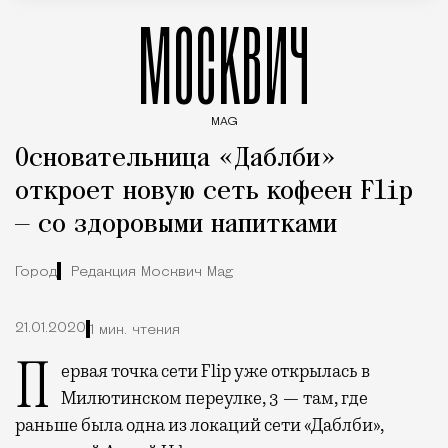
МОСКВИЧ
MAG
Введите ключевые слова для поиска статей
Основательница «Даблби»
откроет новую сеть кофеен Flip
— со здоровыми напитками
Город
Редакция Москвич Mag
21.01.2020
1 мин. чтения
Первая точка сети Flip уже открылась в
Милютинском переулке, 3 — там, где
раньше была одна из локаций сети «Даблби»,