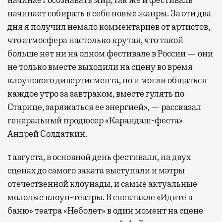
начинает собирать в себе новые жанры. За эти два
дня я получил немало комментариев от артистов,
что атмосфера настолько крутая, что такой
больше нет ни на одном фестивале в России — они
не только вместе выходили на сцену во время
клоунского дивертисмента, но и могли общаться
каждое утро за завтраком, вместе гулять по
Старице, заряжаться ее энергией», — рассказал
генеральный продюсер «Карандаш-феста»
Андрей Солдаткин.
1 августа, в основной день фестиваля, на двух
сценах до самого заката выступали и мэтры
отечественной клоунады, и самые актуальные
молодые клоун-театры. В спектакле «Идите в
баню» театра «Неболет» в один момент на сцене