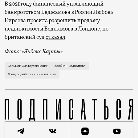
В 2021 году финансовый управляющий
банкротством Беджамова в России Любовь
Киреева просила разрешить продажу
недвижимости Беджамова в Лондоне, но
британский суд
отказал
.
Фото: «Яндекс Карты»
В начале марта появились новости, что на торги вы
Большой Златоустинский
особняк Беджамова
Фонд содействия инновациям