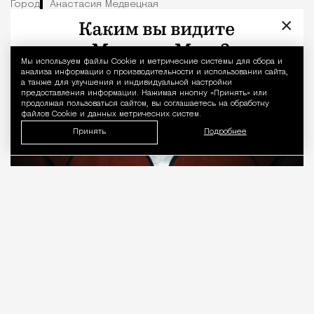
Город
Анастасия Медвецкая
×
Мы используем файлы Сookie и метрические системы для сбора и
Уведомление 
анализа информации о производительности и использовании сайта,
а также для улучшения и индивидуальной настройки
предоставления информации. Нажимая кнопку «Принять» или
продолжая пользоваться сайтом, вы соглашаетесь на обработку
файлов Cookie и данных метрических систем.
Принять
Подробнее
08.08.2026
7 мин. чтения
О рождении за границей благодаря бабушке
Алисе Фрейндлих, о папе, который устраивал
трудотерапию, заставляя убирать за собаками на
улице, об изменениях в театре «На Страстном» и о
своем настоящем семейном кино.