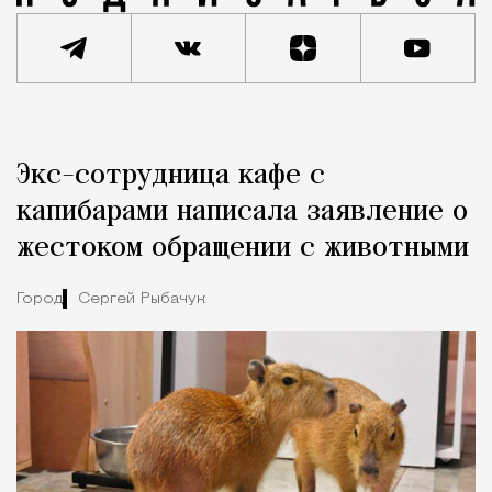
Реклама
Редакция Москвич Mag
Экс-сотрудница кафе с
Город
капибарами написала заявление о
жестоком обращении с животными
Город
Сергей Рыбачук