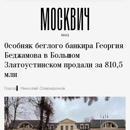
МОСКВИЧ
MAG
Введите ключевые слова для поиска статей
Особняк беглого банкира Георгия
Беджамова в Большом
Златоустинском продали за 810,5
млн
Город
Николай Спиридонов