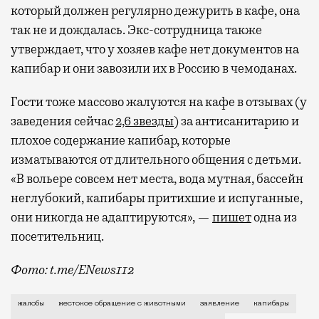
который должен регулярно дежурить в кафе, она
так не и дождалась. Экс-сотрудница также
утверждает, что у хозяев кафе нет документов на
капибар и они завозили их в Россию в чемоданах.
Гости тоже массово жалуются на кафе в отзывах (у
заведения сейчас
2,6 звезды
) за антисанитарию и
плохое содержание капибар, которые
изматываются от длительного общения с детьми.
«В вольере совсем нет места, вода мутная, бассейн
неглубокий, капибары притихшие и испуганные,
они никогда не адаптируются», —
пишет
одна из
посетительниц.
Фото: t.me/ENews112
С момента открытия нового контактного кафе с капи
жалобы
жестокое обращение с животными
заявление
капибары