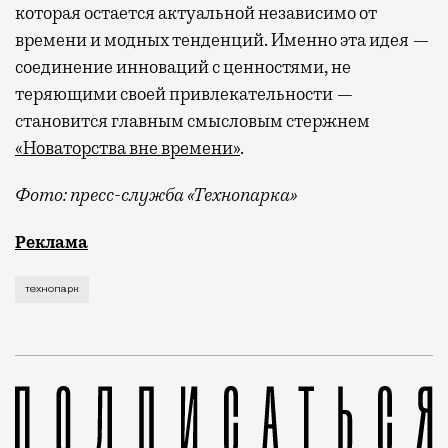
которая остается актуальной независимо от
времени и модных тенденций. Именно эта идея —
соединение инноваций с ценностями, не
теряющими своей привлекательности —
становится главным смысловым стержнем
«Новаторства вне времени»
.
Фото: пресс-служба «Технопарка»
Рекламные кампании техники редко выходят за рамк
Реклама
технопарк