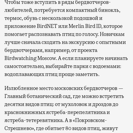
Чтобы тоже вступить в ряды бердвотчеров-
любителей, потребуется компактный бинокль,
термос, обувь с нескользкой подошвой и
приложение BirdNET или Merlin Bird ID, которое
помогает распознавать птиц по голосу. Новичкам
лучше сначала сходить на экскурсию с опытными
бердвотчерами, например, от проекта
Birdwatching Moscow. А если планируете начинать
самостоятельно, выбирайте парки с водоемами:
водоплавающих птиц проще заметить.
Излюбленное место московских бердвотчеров —
Главный ботанический сад, где можно встретить
десятки видов птиц: от мухоловок и дроздов до
краснокнижных ястреба-перепелятника и
ястреба-тетеревятника. А в «Покровском-
Стрешнево», где обитает 80 видов птиц, живут