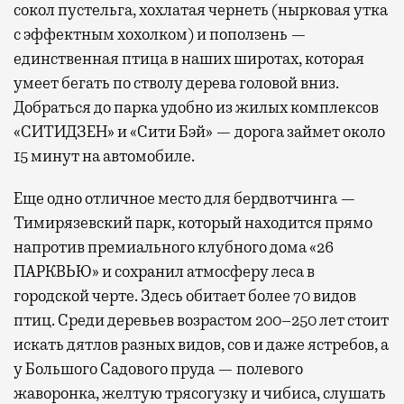
сокол пустельга, хохлатая чернеть (нырковая утка
с эффектным хохолком) и поползень —
единственная птица в наших широтах, которая
умеет бегать по стволу дерева головой вниз.
Добраться до парка удобно из жилых комплексов
«СИТИДЗЕН» и «Сити Бэй» — дорога займет около
15 минут на автомобиле.
Еще одно отличное место для бердвотчинга —
Тимирязевский парк, который находится прямо
напротив премиального клубного дома «26
ПАРКВЬЮ» и сохранил атмосферу леса в
городской черте. Здесь обитает более 70 видов
птиц. Среди деревьев возрастом 200–250 лет стоит
искать дятлов разных видов, сов и даже ястребов, а
у Большого Садового пруда — полевого
жаворонка, желтую трясогузку и чибиса, слушать