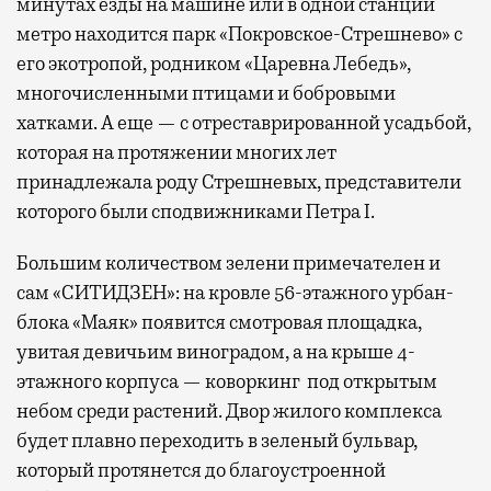
минутах езды на машине или в одной станции
метро находится парк «Покровское-Стрешнево» с
его экотропой, родником «Царевна Лебедь»,
многочисленными птицами и бобровыми
хатками. А еще — с отреставрированной усадьбой,
которая на протяжении многих лет
принадлежала роду Стрешневых, представители
которого были сподвижниками Петра I.
Большим количеством зелени примечателен и
сам «СИТИДЗЕН»: на кровле 56-этажного урбан-
блока «Маяк» появится смотровая площадка,
увитая девичьим виноградом, а на крыше 4-
этажного корпуса — коворкинг под открытым
небом среди растений. Двор жилого комплекса
будет плавно переходить в зеленый бульвар,
который протянется до благоустроенной