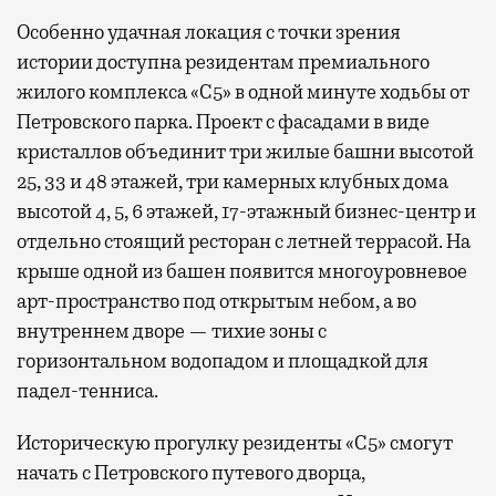
Особенно удачная локация с точки зрения
истории доступна резидентам премиального
жилого комплекса «С5»
в одной минуте ходьбы от
Петровского парка. Проект с фасадами в виде
кристаллов объединит три жилые башни высотой
25, 33 и 48 этажей, три камерных клубных дома
высотой 4, 5, 6 этажей, 17-этажный бизнес-центр и
отдельно стоящий ресторан с летней террасой. На
крыше одной из башен появится многоуровневое
арт-пространство под открытым небом, а во
внутреннем дворе — тихие зоны с
горизонтальном водопадом и площадкой для
падел-тенниса.
Историческую прогулку резиденты «С5» смогут
начать с Петровского путевого дворца,