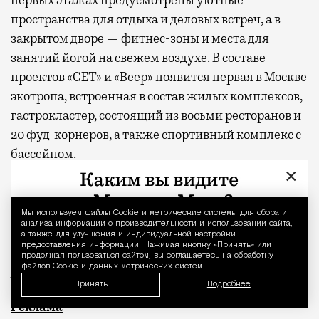
первых этажах предусмотрены уютные
пространства для отдыха и деловых встреч, а в
закрытом дворе — фитнес-зоны и места для
занятий йогой на свежем воздухе. В составе
проектов «СЕТ» и «Веер»
появится
первая в Москве
экотропа, встроенная в состав жилых комплексов,
гастрокластер, состоящий из восьми ресторанов и
20 фуд-корнеров, а также спортивный комплекс с
бассейном.
×
* По данным опроса MR Analytics
Мы используем файлы Сookie и метрические системы для сбора и
Уведомление 
** Заглавное фото — парк «Дубки»
анализа информации о производительности и использовании сайта,
а также для улучшения и индивидуальной настройки
предоставления информации. Нажимая кнопку «Принять» или
Фото: пресс-служба MR Group,
продолжая пользоваться сайтом, вы соглашаетесь на обработку
файлов Cookie и данных метрических систем.
BearFotos
/shutterstock.com/Fotodom
Принять
Подробнее
Квадратные метры, планировки, вид из окон
Реклама