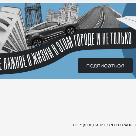
ГОРОД
ЛЮДИ
КИНО
РЕСТОРАНЫ 