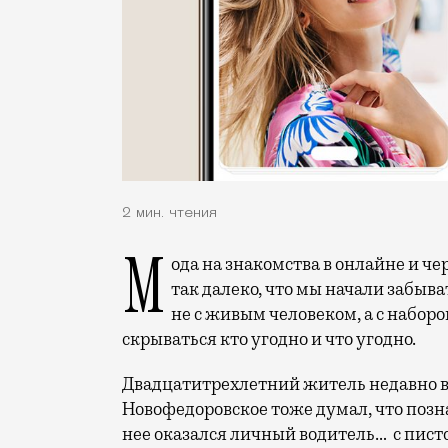
2 мин. чтения
Мода на знакомства в онлайне и через специальные приложения, кажется, зашла
так далеко, что мы начали забыва
не с живым человеком, а с набор
скрываться кто угодно и что угодно.
Двадцатитрехлетний житель недавно в
Новофедоровское тоже думал, что позн
нее оказался личный водитель… с пист