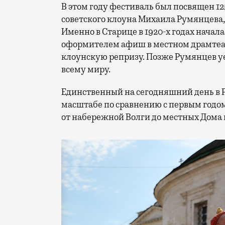
В этом году фестиваль был посвящен 1
советского клоуна Михаила Румянцева
Именно в Старице в 1920-х годах начала
оформителем афиш в местном драмтеат
клоунскую репризу. Позже Румянцев уех
всему миру.
Единственный на сегодняшний день в 
масштабе по сравнению с первым годом
от набережной Волги до местных Дома 