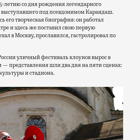
25-летию со дня рождения легендарного
, выступавшего под псевдонимом Карандаш.
сь его творческая биография: он работал
ре и здесь же поставил свою первую
ал в Москву, прославился, гастролировал по
России уличный фестиваль клоунов вырос в
 — представления шли два дня на пяти сценах:
культуры и стадиона.