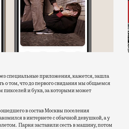
ть о том, что до первого свидания мы общаемся
ом пикселей и букв, за которыми может
ошедшего в состав Москвы поселения
акомился в интернете с обычной девушкой, а у
олетом. Парня заставили сесть в машину, потом