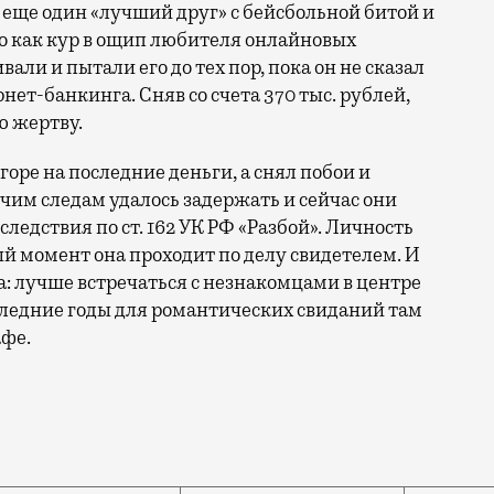
 еще один «лучший друг» с бейсбольной битой и
о как кур в ощип любителя онлайновых
али и пытали его до тех пор, пока он не сказал
нет-банкинга. Сняв со счета 370 тыс. рублей,
ю жертву.
горе на последние деньги, а снял побои и
чим следам удалось задержать и сейчас они
ледствия по ст. 162 УК РФ «Разбой». Личность
й момент она проходит по делу свидетелем. И
а: лучше встречаться с незнакомцами в центре
оследние годы для романтических свиданий там
афе.
специальные приложения, кажется, зашла так далеко, ч