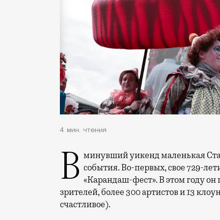
4 мин. чтения
В минувший уикенд маленькая Старица в Тверской области отметила сразу два
события. Во-первых, свое 729-ле
«Карандаш-фест». В этом году он 
зрителей, более 300 артистов и 13 клоу
счастливое).