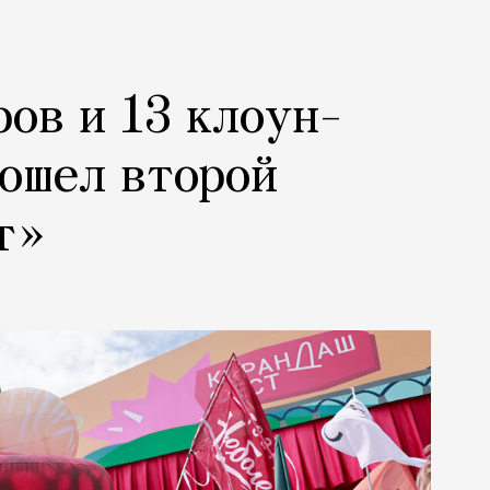
ров и 13 клоун-
рошел второй
т»