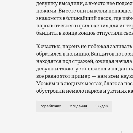
девушку высадили, а вместо нее подсел
ножами. Вместе они вывезли попавшег
знакомств в ближайший лесок, где избив
пароль от своего приложения для интер
бандиты в конце концов отпустили сво
К счастью, парень не побежал заливать 
обратился в полицию. Бандитов по горя
находятся под стражей, ожидая начала с
девушки также установлена и на данны
все равно этот пример — нам всем наук
Москвы и в людных местах, благо за п
обустроили немало парков и уютных к
Мода на знакомства в онлайне и через 
ограбление
свидания
Тиндер