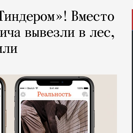
Тиндером»! Вместо
ича вывезли в лес,
или