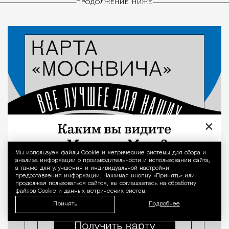
ПРОДОЛЖЕНИЕ НИЖЕ
×
Мы используем файлы Сookie и метрические системы для сбора и
Уведомление 
анализа информации о производительности и использовании сайта,
а также для улучшения и индивидуальной настройки
предоставления информации. Нажимая кнопку «Принять» или
продолжая пользоваться сайтом, вы соглашаетесь на обработку
файлов Cookie и данных метрических систем.
Принять
Подробнее