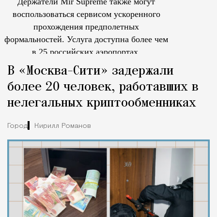
Держатели Mir Supreme также могут
воспользоваться сервисом ускоренного
прохождения предполетных
формальностей.
Услуга доступна более чем
в 25 российских аэропортах.
Tcпециальный проектКаждый москвич знает — отпуск нач
В «Москва-Сити» задержали
более 20 человек, работавших в
нелегальных криптообменниках
Город
Кирилл Романов