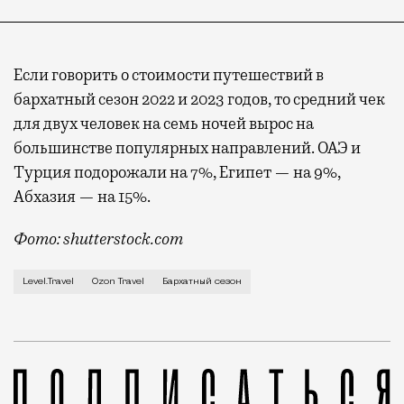
Если говорить о стоимости путешествий в
бархатный сезон 2022 и 2023 годов, то средний чек
для двух человек на семь ночей вырос на
большинстве популярных направлений. ОАЭ и
Турция подорожали на 7%, Египет — на 9%,
Абхазия — на 15%.
Фото: shutterstock.com
Этой осенью россияне планируют ехать в Турцию, Ег
Level.Travel
Ozon Travel
Бархатный сезон