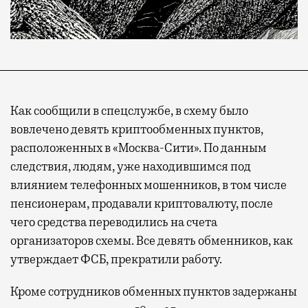
Как сообщили в спецслужбе, в схему было
вовлечено девять криптообменных пунктов,
расположенных в «Москва-Сити». По данным
следствия, людям, уже находившимся под
Современный путешественник часто берет
влиянием телефонных мошенников, в том числе
с собой не только чемодан, но и ноутбук.
пенсионерам, продавали криптовалюту, после
А ожидание рейса все чаще превращается
чего средства переводились на счета
не в потерянное время, а в возможность
организаторов схемы. Все девять обменников, как
спокойно закончить дела или спланировать
утверждает ФСБ, прекратили работу.
активности в путешествии, например
забронировать нужные билеты и рестораны.
Кроме сотрудников обменных пунктов задержаны