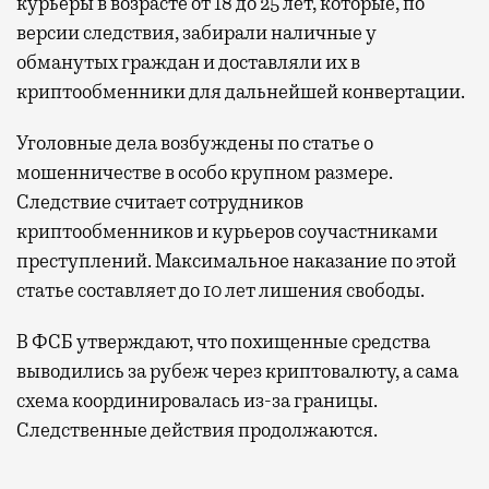
курьеры в возрасте от 18 до 25 лет, которые, по
версии следствия, забирали наличные у
Бизнес-зал становится местом, где можно
обманутых граждан и доставляли их в
провести переговоры, поработать или просто
криптообменники для дальнейшей конвертации.
выпить кофе, наблюдая сквозь панорамные
окна за тем, как взлетают и садятся
Уголовные дела возбуждены по статье о
самолеты. В Москве нет недостатка
мошенничестве в особо крупном размере.
в лаунжах. В аэропортах их обычно
Следствие считает сотрудников
несколько — в разных зонах воздушных
криптообменников и курьеров соучастниками
гаваней. На некоторых вокзалах — тоже.
преступлений. Максимальное наказание по этой
Лаунжи доступны на Ленинградском,
статье составляет до 10 лет лишения свободы.
Павелецком, Казанском, Ярославском
и Курском вокзалах.
Попасть в бизнес-залы
В ФСБ утверждают, что похищенные средства
могут держатели карт Mir Supreme. Причем
выводились за рубеж через криптовалюту, а сама
не только в столице. Всего доступно более
схема координировалась из-за границы.
1000 бизнес-залов по всему миру.
Следственные действия продолжаются.