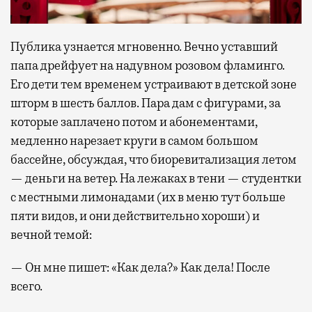
Публика узнается мгновенно. Вечно уставший
папа дрейфует на надувном розовом фламинго.
Его дети тем временем устраивают в детской зоне
шторм в шесть баллов. Пара дам с фигурами, за
которые заплачено потом и абонементами,
медленно нарезает круги в самом большом
бассейне, обсуждая, что биоревитализация летом
— деньги на ветер. На лежаках в тени — студентки
с местными лимонадами (их в меню тут больше
пяти видов, и они действительно хороши) и
вечной темой:
— Он мне пишет: «Как дела?» Как дела! После
всего.