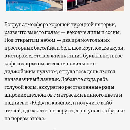
Вокруг атмосфера хорошей турецкой пятерки,
разве что вместо пальм — вековые липы и сосны.
Под открытым небом — два прямоугольных
просторных бассейна и большое круглое джакузи,
в котором светская жизнь кипит буквально, плюс
кафе в закрытом высоком павильоне с
диджейским пультом, откуда весь день льется
ненавязчивый лаундж. Добавьте сюда рябь
голубой воды, аккуратно расставленные ряды
широких шезлонгов с матрасами винного цвета и
надписью «КОД» на каждом, и получите вайб
отелей, где халаты не воруют, а покупают в бутике
на первом этаже.