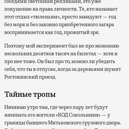
соседями светскими репликами, это уже
покушение на права личности. Те, кто называет
этот отдых «тюленьим», просто завидуют — год
без моря и без законно приобретенного загара
воспринимается как год, прожитый зря.
Поэтому мой эксперимент был не про экономию
нескольких десятков тысяч на билетах — хотя и
про нее тоже. Он был про то, можно ли убедить
себя, что ты в отпуске, когда за деревьями шумит
Ростокинский проезд.
Тайные тропы
Начинаю утро там, где через пару лет будут
начинать его жители «КОД Сокольники» — у
границы бывшего Митьковского грузового двора.