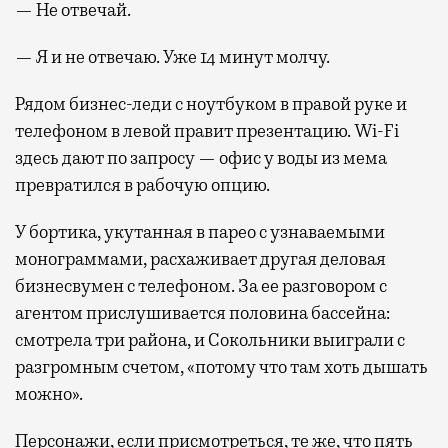
— Не отвечай.
— Я и не отвечаю. Уже 14 минут молчу.
Рядом бизнес-леди с ноутбуком в правой руке и
телефоном в левой правит презентацию. Wi-Fi
здесь дают по запросу — офис у воды из мема
превратился в рабочую опцию.
У бортика, укутанная в парео с узнаваемыми
монограммами, расхаживает другая деловая
бизнесвумен с телефоном. За ее разговором с
агентом прислушивается половина бассейна:
смотрела три района, и Сокольники выиграли с
разгромным счетом, «потому что там хоть дышать
можно».
Персонажи, если присмотреться, те же, что пять