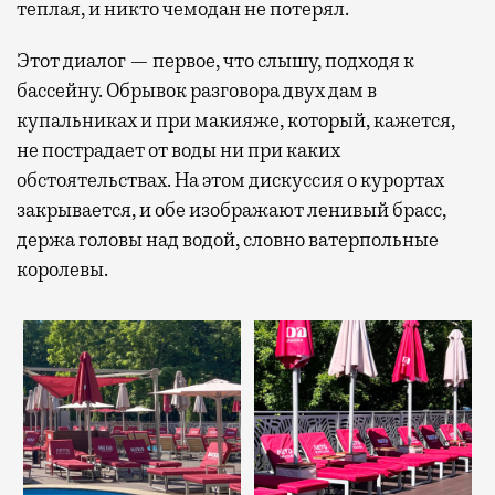
теплая, и никто чемодан не потерял.
Этот диалог — первое, что слышу, подходя к
бассейну. Обрывок разговора двух дам в
купальниках и при макияже, который, кажется,
не пострадает от воды ни при каких
обстоятельствах. На этом дискуссия о курортах
закрывается, и обе изображают ленивый брасс,
держа головы над водой, словно ватерпольные
королевы.