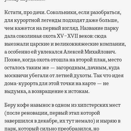
Кстати, про дачи. Сокольники, если разобраться,
для курортной легенды подходят даже больше,
чем кажется на первый взгляд. Название парку
дала соколиная охота XV−XVII веков: сюда
выезжали царские и великокняжеские компании,
а особенно ей увлекался Алексей Михайлович.
Позже, когда охота отошла на второй план, место
осталось таким же — загородным, дачным, куда
москвичи убегали от летней духоты. Так что идея
дома-курорта для этой точки на карте — не
выдумка, а возвращение к истокам.
Беру кофе навынос в одном из хипстерских мест
(после реновации, первый этап которой
завершился в декабре, их тут немало) и ныряю в
парк, который сильно преобразился, но