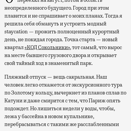
переехал на август, потом в область
неопределенного будущего. Город при этом
плавится и не спрашивает о моих планах. Тогда я
решила себя обмануть и устроить модный
staycation — прожить полноценный курортный
день, не покидая города. Точка старта — новый
квартал
«КОД Сокольники»
, тот самый, что вырос
на месте бывшего грузового двора и открывает
свой тайный ход в знаменитый парк.
Пляжный отпуск — вещь сакральная. Наш
человек легко откажется от экскурсионного тура
по Золотому кольцу, вычеркнет из планов сплав по
Катуни и даже смирится с тем, что Париж опять
подождет. Но лишиться недели у воды, чтобы,
лежа у бассейна в новом купальнике,
перебрасываться с такими же расслабленными