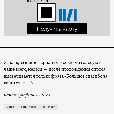
Узнать, за какие варианты москвичи голосуют
чаще всего, нельзя — после прохождения опроса
высвечивается только фраза «Большое спасибо за
ваши ответы!».
Фото: @infomoscow24
В метро USB-зарядками и ЖК-экранами уже никого не
Метро
новый поезд
Транспорт