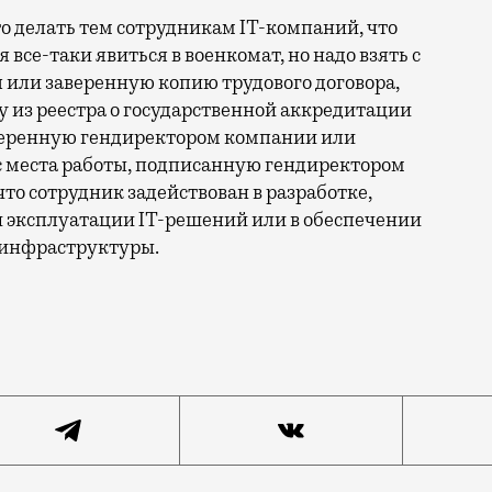
что делать тем сотрудникам IT-компаний, что
все-таки явиться в военкомат, но надо взять с
 или заверенную копию трудового договора,
 из реестра о государственной аккредитации
аверенную гендиректором компании или
 места работы, подписанную гендиректором
то сотрудник задействован в разработке,
и эксплуатации IT-решений или в обеспечении
инфраструктуры.
в связи, и некоторые финансисты. На третий день по