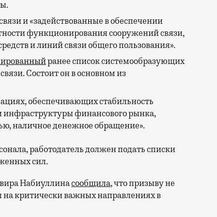
ы.
связи и «задействованные в обеспечении
стности функционирования сооружений связи,
средств и линий связи общего пользования».
ированный
ранее список системообразующих
вязи. Состоит он в основном из
зациях, обеспечивающих стабильность
и инфраструктуры финансового рынка,
ью, наличное денежное обращение».
рсонала, работодатель должен подать списки
женных сил.
ьвира Набиуллина
сообщила
, что призыву не
ы на критически важных направлениях в