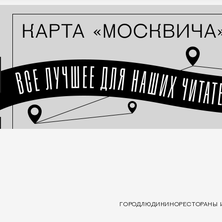
ГОРОД
ЛЮДИ
КИНО
РЕСТОРАНЫ 