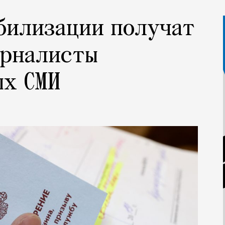
билизации получат
урналисты
ых СМИ