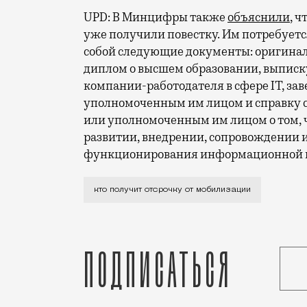
UPD: В Минцифры также
объяснили
, 
уже получили повестку. Им потребуется 
собой следующие документы: оригинал
диплом о высшем образовании, выписку
компании-работодателя в сфере IT, з
уполномоченным им лицом и справку с
или уполномоченным им лицом о том, ч
развитии, внедрении, сопровождении 
функционирования информационной 
А также люди, работающие у операторо
кто получит отсрочку от мобилизации
Подписаться