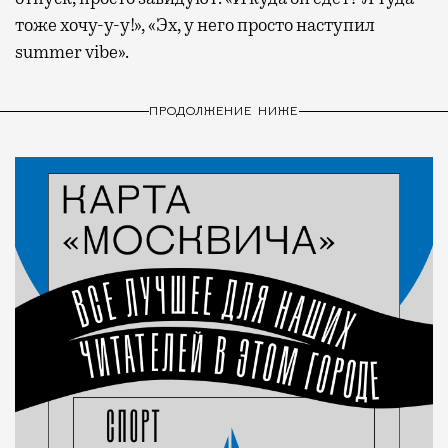
тоже хочу-у-у!», «Эх, у него просто наступил
summer vibe».
ПРОДОЛЖЕНИЕ НИЖЕ