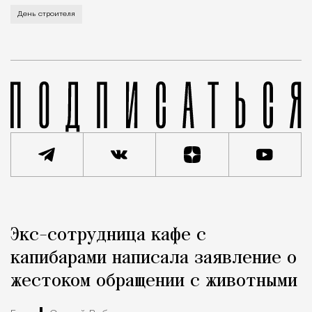
В этом году профессиональный праздник День строи
День строителя
Реклама
Редакция Москвич Mag
Экс-сотрудница кафе с
Город
капибарами написала заявление о
жестоком обращении с животными