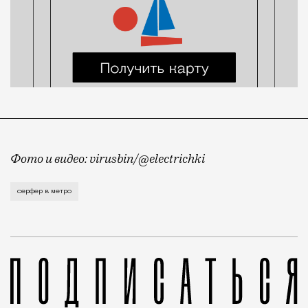
Фото и видео: virusbin/@electrichki
Subway surfers, московская версия: в метро заметил
серфер в метро