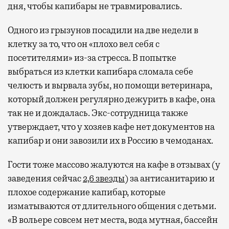
дня, чтобы капибары не травмировались.
Одного из грызунов посадили на две недели в
клетку за то, что он «плохо вел себя с
посетителями» из-за стресса. В попытке
выбраться из клетки капибара сломала себе
челюсть и вырвала зубы, но помощи ветеринара,
который должен регулярно дежурить в кафе, она
так не и дождалась. Экс-сотрудница также
утверждает, что у хозяев кафе нет документов на
капибар и они завозили их в Россию в чемоданах.
Гости тоже массово жалуются на кафе в отзывах (у
заведения сейчас
2,6 звезды
) за антисанитарию и
плохое содержание капибар, которые
изматываются от длительного общения с детьми.
«В вольере совсем нет места, вода мутная, бассейн