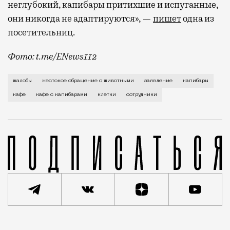
неглубокий, капибары притихшие и испуганные,
они никогда не адаптируются», —
пишет
одна из
посетительниц.
Фото: t.me/ENews112
С момента открытия нового контактного кафе с капи
жалобы
жестокое обращение с животными
заявление
капибары
кафе
кафе с капибарами
клетки
сотрудники