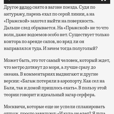
Другое
видео
снято в вагоне поезда. Судя по
антуражу, парень ехал по серой линии, а на
«Пражской» захотел выйти на поверхность.
Дальше след обрывается. На «Пражской» не то что
волн, даже водоемов особо нет. Существует только
контора по аренде сапов, но вряд ли он
направлялся туда. И зачем тогда полуголый?
Может быть, это тот самый человек, который ждет,
что метро дотянут до моря, а лучше сразу до
океана. В комментариях выдвигают и другие
версии: «Багаж потеряли в аэропорту. Как сел на
Бали, так и домой пришлось ехать». В пользу этой
теории говорит и идеальный загар серфера.
Москвичи, которые еще не успели спланировать
отпуск, просто завидуют: «И куда он едет? Я туда