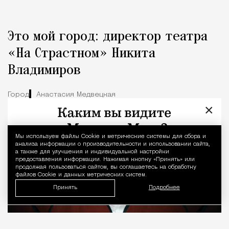
Это мой город: директор театра
«На Страстном» Никита
Владимиров
Город
Анастасия Медвецкая
×
Мы используем файлы Сookie и метрические системы для сбора и
Уведомление 
анализа информации о производительности и использовании сайта,
а также для улучшения и индивидуальной настройки
предоставления информации. Нажимая кнопку «Принять» или
продолжая пользоваться сайтом, вы соглашаетесь на обработку
файлов Cookie и данных метрических систем.
Принять
Подробнее