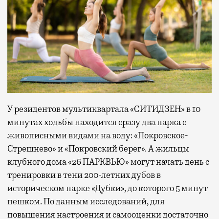
У резидентов мультиквартала «СИТИДЗЕН» в 10
минутах ходьбы находится сразу два парка с
живописными видами на воду: «Покровское-
Стрешнево» и «Покровский берег». А жильцы
клубного дома «26 ПАРКВЬЮ» могут начать день с
тренировки в тени 200-летних дубов в
историческом парке «Дубки», до которого 5 минут
пешком. По данным исследований, для
повышения настроения и самооценки достаточно