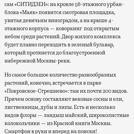
сам «СИТИДЗЕН»: на кровле 56-этажного урбан-
блока «Маяк» появится смотровая площадка,
увитая девичьим виноградом, а на крыше 4-
этажного корпуса — коворкинг под открытым
небом среди растений. Двор жилого комплекса
будет плавно переходить в зеленый бульвар,
который протянется до благоустроенной
набережной Москвы-реки.
Но самое большое количество разнообразных
растений, конечно, встречается в парке
«Покровское-Стрешнево»: там их
почти 200 видов.
Причем основу составляют вековые сосны и ели,
лиственницы, дубы и липы. Есть и несколько
видов флоры — ландыш майский, широколистные
колокольчики — из Красной книги Москвы.
Смартфон в руки и вперед на поиски!