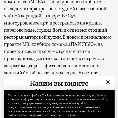
комплексе «МИРА» — двухуровневое лобби с
выходом в парк, фитнес-студией и всесезонной
чайной верандой во дворе. В «С5» —
многоуровневое арт-пространство на крыше,
переговорные, студия йоги и отдельно стоящий
ресторан авторской кухни. В новом премиальном
проекте MR, клубном доме «26 ПАРКВЬЮ», на
первых этажах предусмотрены уютные
пространства для отдыха и деловых встреч, а в
закрытом дворе — фитнес-зоны и места для
занятий йогой на свежем воздухе. В составе
проектов «СЕТ» и «Веер»
появится
первая в Москве
×
экотропа, встроенная в состав жилых комплексов,
гастрокластер, состоящий из восьми ресторанов и
Мы используем файлы Сookie и метрические системы для сбора и
Уведомление 
20 фуд-корнеров, а также спортивный комплекс с
анализа информации о производительности и использовании сайта,
а также для улучшения и индивидуальной настройки
бассейном.
предоставления информации. Нажимая кнопку «Принять» или
продолжая пользоваться сайтом, вы соглашаетесь на обработку
файлов Cookie и данных метрических систем.