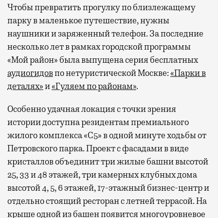
Чтобы превратить прогулку по близлежащему
парку в маленькое путешествие, нужны
наушники и заряженный телефон. За последние
несколько лет в рамках городской программы
«Мой район» была выпущена серия бесплатных
аудиогидов
по нетуристической Москве:
«Парки в
деталях»
и
«Гуляем по районам»
.
Особенно удачная локация с точки зрения
истории доступна резидентам премиального
жилого комплекса «С5»
в одной минуте ходьбы от
Петровского парка. Проект с фасадами в виде
кристаллов объединит три жилые башни высотой
25, 33 и 48 этажей, три камерных клубных дома
высотой 4, 5, 6 этажей, 17-этажный бизнес-центр и
отдельно стоящий ресторан с летней террасой. На
крыше одной из башен появится многоуровневое