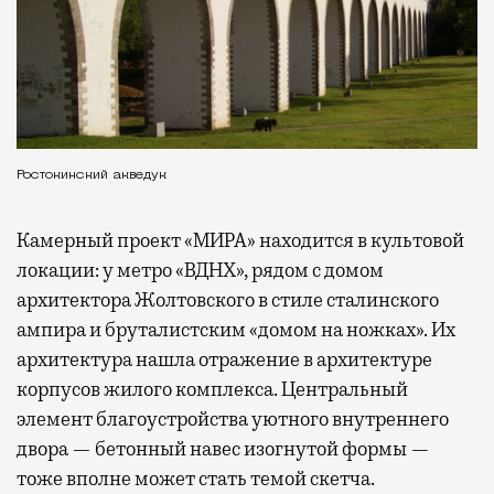
Ростокинский акведук
Камерный проект «МИРА» находится в культовой
локации: у метро «ВДНХ», рядом с домом
архитектора Жолтовского в стиле сталинского
ампира и бруталистским «домом на ножках». Их
архитектура нашла отражение в архитектуре
корпусов жилого комплекса. Центральный
элемент благоустройства уютного внутреннего
двора — бетонный навес изогнутой формы —
тоже вполне может стать темой скетча.