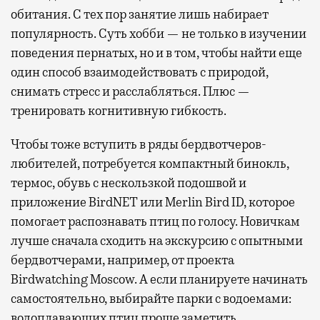
обитания. С тех пор занятие лишь набирает
популярность. Суть хобби — не только в изучении
поведения пернатых, но и в том, чтобы найти еще
один способ взаимодействовать с природой,
снимать стресс и расслабляться. Плюс —
тренировать когнитивную гибкость.
Чтобы тоже вступить в ряды бердвотчеров-
любителей, потребуется компактный бинокль,
термос, обувь с нескользкой подошвой и
приложение BirdNET или Merlin Bird ID, которое
помогает распознавать птиц по голосу. Новичкам
лучше сначала сходить на экскурсию с опытными
бердвотчерами, например, от проекта
Birdwatching Moscow. А если планируете начинать
самостоятельно, выбирайте парки с водоемами:
водоплавающих птиц проще заметить.