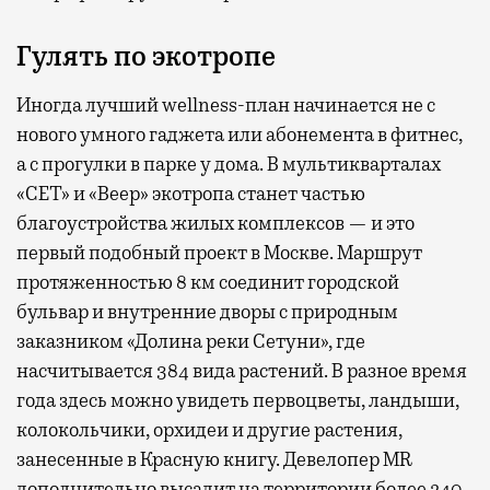
Гулять по экотропе
Иногда лучший wellness-план начинается не с
нового умного гаджета или абонемента в фитнес,
а с прогулки в парке у дома. В мультикварталах
«СЕТ» и «Веер» экотропа станет частью
благоустройства жилых комплексов — и это
первый подобный проект в Москве. Маршрут
протяженностью 8 км соединит городской
бульвар и внутренние дворы с природным
заказником «Долина реки Сетуни», где
насчитывается 384 вида растений. В разное время
года здесь можно увидеть первоцветы, ландыши,
колокольчики, орхидеи и другие растения,
занесенные в Красную книгу. Девелопер MR
дополнительно высадит на территории более 240