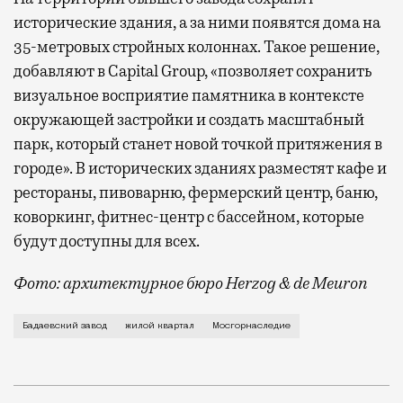
исторические здания, а за ними появятся дома на
35-метровых стройных колоннах. Такое решение,
добавляют в Capital Group, «позволяет сохранить
визуальное восприятие памятника в контексте
окружающей застройки и создать масштабный
парк, который станет новой точкой притяжения в
городе». В исторических зданиях разместят кафе и
рестораны, пивоварню, фермерский центр, баню,
коворкинг, фитнес-центр с бассейном, которые
будут доступны для всех.
Фото: архитектурное бюро Herzog & de Meuron
На днях «Архнадзор» рассказал, что часть зданий н
Бадаевский завод
жилой квартал
Мосгорнаследие