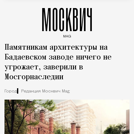
МОСКВИЧ
MAG
Введите ключевые слова для поиска статей
Памятникам архитектуры на
Бадаевском заводе ничего не
угрожает, заверили в
Мосгорнаследии
Город
Редакция Москвич Mag