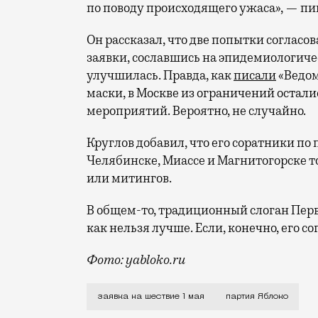
по поводу происходящего ужаса», — пи
Он рассказал, что две попытки согласо
заявки, сославшись на эпидемиологиче
улучшилась. Правда, как
писали
«Ведом
маски, в Москве из ограничений остали
мероприятий. Вероятно, не случайно.
Круглов добавил, что его соратники по
Челябинске, Миассе и Магнитогорске т
или митингов.
В общем-то, традиционный слоган Перв
как нельзя лучше. Если, конечно, его со
Фото: yabloko.ru
Члены московского отделения партии «Я
заявка на шествие 1 мая
партия Яблоко