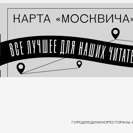
ГОРОД
ЛЮДИ
КИНО
РЕСТОРАНЫ 