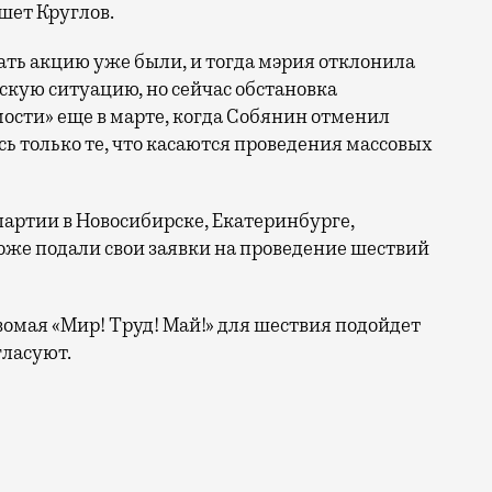
шет Круглов.
вать акцию уже были, и тогда мэрия отклонила
скую ситуацию, но сейчас обстановка
ости» еще в марте, когда Собянин отменил
сь только те, что касаются проведения массовых
 партии в Новосибирске, Екатеринбурге,
оже подали свои заявки на проведение шествий
омая «Мир! Труд! Май!» для шествия подойдет
гласуют.
блоко» подали заявку на согласование «антиспецопера