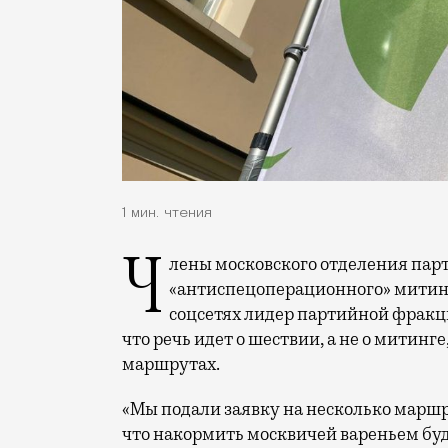
1 мин. чтения
Члены московского отделения партии «Яблоко» подали заявку на согласование
«антиспецоперационного» митинга
соцсетях лидер партийной фракц
что речь идет о шествии, а не о митинг
маршрутах.
«Мы подали заявку на несколько маршру
что накормить москвичей вареньем буд