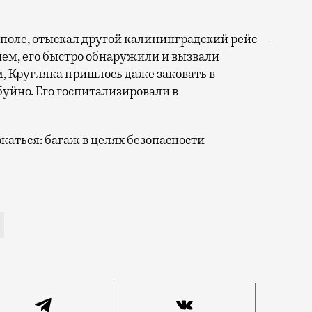
 поле, отыскал другой калининградский рейс —
очем, его быстро обнаружили и вызвали
 Кругляка пришлось даже заковать в
буйно. Его госпитализировали в
аться: багаж в целях безопасности
 правоохранители и передали санитарам. Как пишет те