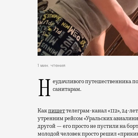
1 мин. чтения
Неудачливого путешественника поймали правоохранители и передали
санитарам.
Как
пишет
телеграм-канал «112», 24-л
утренним рейсом «Уральских авиалиний»
другой — его просто не пустили на бо
молодой человек просто решил «прики