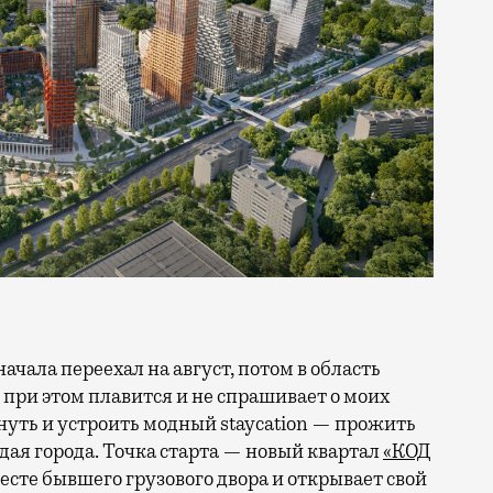
 при этом плавится и не спрашивает о моих
ануть и устроить модный staycation — прожить
ая города. Точка старта — новый квартал
«КОД
 месте бывшего грузового двора и открывает свой