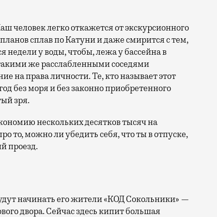
аш человек легко откажется от экскурсионного
 планов сплав по Катуни и даже смирится с тем,
 недели у воды, чтобы, лежа у бассейна в
 такими же расслабленными соседями
е на права личности. Те, кто называет этот
год без моря и без законно приобретенного
ый зря.
кономию нескольких десятков тысяч на
ро то, можно ли убедить себя, что ты в отпуске,
й проезд.
 будут начинать его жители «КОД Сокольники» —
вого двора. Сейчас здесь кипит большая