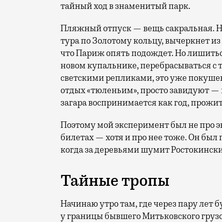
тайный ход в знаменитый парк.
Пляжный отпуск — вещь сакральная. Н
тура по Золотому кольцу, вычеркнет из
что Париж опять подождет. Но лишиться
новом купальнике, перебрасываться с
светскими репликами, это уже покушени
отдых «тюленьим», просто завидуют — 
загара воспринимается как год, прожит
Поэтому мой эксперимент был не про э
билетах — хотя и про нее тоже. Он был п
когда за деревьями шумит Ростокински
Тайные тропы
Начинаю утро там, где через пару лет
у границы бывшего Митьковского грузо