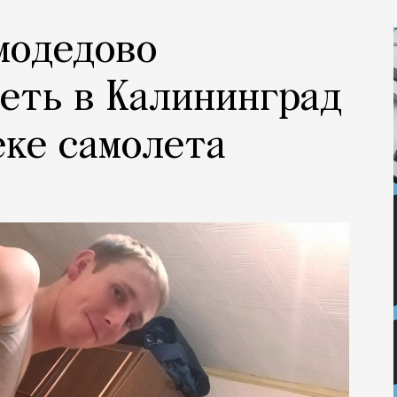
модедово
еть в Калининград
еке самолета