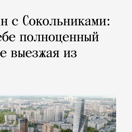
н с Сокольниками:
ебе полноценный
не выезжая из