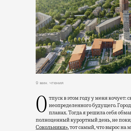
9 мин. чтения
Отпуск в этом году у меня кочует: сначала переехал на август, потом в область
неопределенного будущего. Город
планах. Тогда я решила себя обм
полноценный курортный день, не покид
Сокольники»
, тот самый, что вырос на