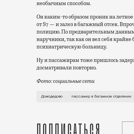
необычным способом.
Он каким-то образом проник на летное
от S7 — и залез в багажный отсек. Впр
полицию. По предварительным данным,
наручники, так как он вел себя крайне 
психиатрическую больницу.
Ну и пассажирам тоже пришлось задерж
досматривали повторно.
Фото: социальные сети
Неудачливого путешественника поймали
Домодедово
пассажир в багажном отделении
Подписаться