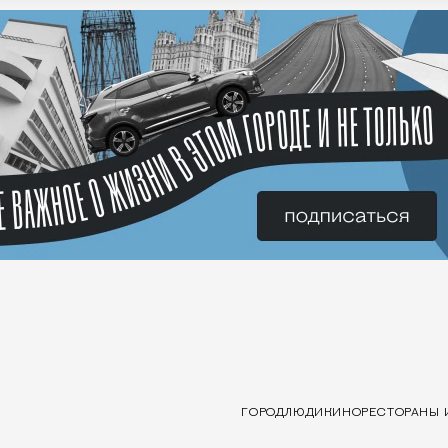
ГОРОД
ЛЮДИ
КИНО
РЕСТОРАНЫ 