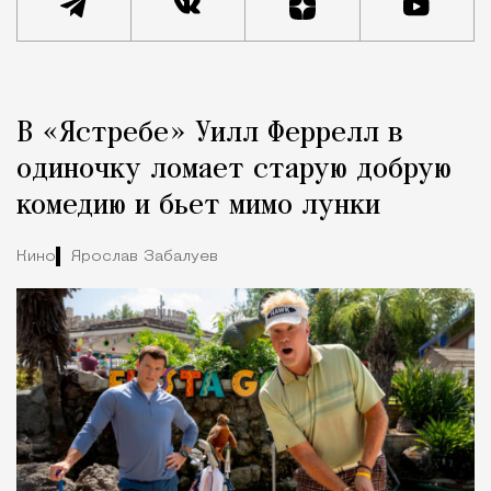
Реклама
Редакция Москвич Mag
В «Ястребе» Уилл Феррелл в
Город
одиночку ломает старую добрую
комедию и бьет мимо лунки
Кино
Ярослав Забалуев