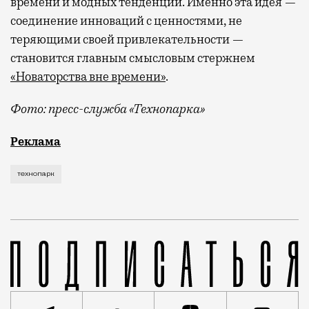
времени и модных тенденций. Именно эта идея —
соединение инноваций с ценностями, не
теряющими своей привлекательности —
становится главным смысловым стержнем
«Новаторства вне времени»
.
Фото: пресс-служба «Технопарка»
Рекламные кампании техники редко выходят за рамк
Реклама
технопарк