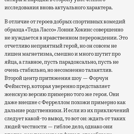
исследования вновь актуального характера.
В отличие от героев добрых спортивных комедий
образца «Теда Лассо» Лонни Хокинс совершенно
не нуждается в нравственном перерождении. Это
отчетливо неприятный герой, но он совсем не
лишен магнетизма, смешно и много шутит про
яйца, а главное, пусть парадоксально, пусть не
очень стабильно, но несомненно талантлив.
Второй центр притяжения шоу — Форчун
Феймстер, которая уверенно представляет
женскую версию примерно того же героя. Они
даже внешне с Ферреллом похожи примерно как
дальние родственники. И если из их приключений
следует какой-то вывод, то вот он: ждать от таких
людей честности — гиблое дело, однако они