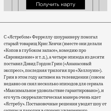
С «Ястребом» Ферреллу-шоураннеру помогал
старый товарищ Крис Хенчи (вместе они делали
«Копов в глубоком запасе», комедию про
«Евровидение» и т. д.), а четыре эпизода из десяти
поставил Дэвид Гордон Грин («Ананасовый
экспресс», последняя трилогия про «Хеллоуин»).
Грин в этом году активен на телевидении (совсем
недавно он снял несколько эпизодов для сериала
«Максимальное удовольствие гарантировано»), и
его чуть сюрреалистическая манера очень идет
«Ястребу». Постановочные решения уводят шоу от
сатиры и пародии в сторону увлеченного