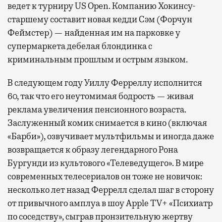
ведет к турниру US Open. Компанию Хокинсу-
старшему составит новая кедди Сэм (Форчун
Феймстер) — найденная им на парковке у
супермаркета дебелая блондинка с
криминальным прошлым и острым языком.
В следующем году Уиллу Ферреллу исполнится
60, так что его неутомимая бодрость — живая
реклама увеличения пенсионного возраста.
Заслуженный комик снимается в кино (включая
«Барби»), озвучивает мультфильмы и иногда даже
возвращается к образу легендарного Рона
Бургунди из культового «Телеведущего». В мире
современных телесериалов он тоже не новичок:
несколько лет назад Феррелл сделал шаг в сторону
от привычного амплуа в шоу Apple TV+ «Психиатр
по соседству», сыграв пронзительную жертву