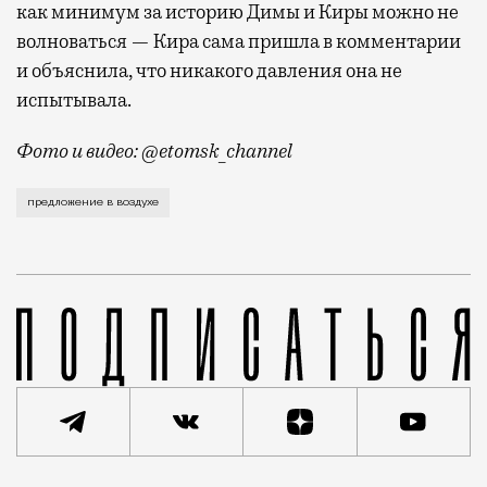
как минимум за историю Димы и Киры можно не
волноваться — Кира сама пришла в комментарии
и объяснила, что никакого давления она не
испытывала.
Фото и видео: @etomsk_channel
Небесный романтик подговорил экипаж, чтобы тот по
предложение в воздухе