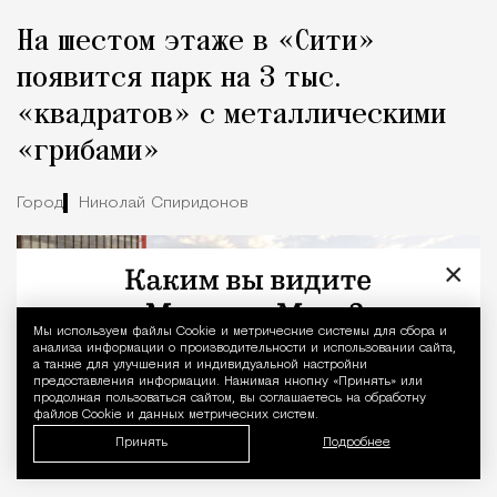
На шестом этаже в «Сити»
появится парк на 3 тыс.
«квадратов» с металлическими
«грибами»
Город
Николай Спиридонов
×
Мы используем файлы Сookie и метрические системы для сбора и
Уведомление 
анализа информации о производительности и использовании сайта,
а также для улучшения и индивидуальной настройки
предоставления информации. Нажимая кнопку «Принять» или
продолжая пользоваться сайтом, вы соглашаетесь на обработку
файлов Cookie и данных метрических систем.
Принять
Подробнее