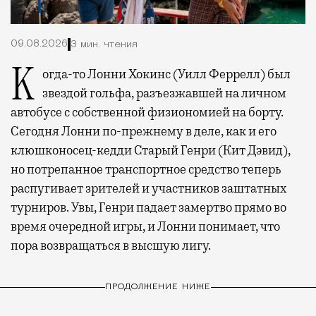
09.08.2026
3 мин. чтения
Когда-то Лонни Хокинс (Уилл Феррелл) был
звездой гольфа, разъезжавшей на личном
автобусе с собственной физиономией на борту.
Сегодня Лонни по-прежнему в деле, как и его
клюшконосец-кедди Старый Генри (Кит Дэвид),
но потрепанное транспортное средство теперь
распугивает зрителей и участников заштатных
турниров. Увы, Генри падает замертво прямо во
время очередной игры, и Лонни понимает, что
пора возвращаться в высшую лигу.
ПРОДОЛЖЕНИЕ НИЖЕ