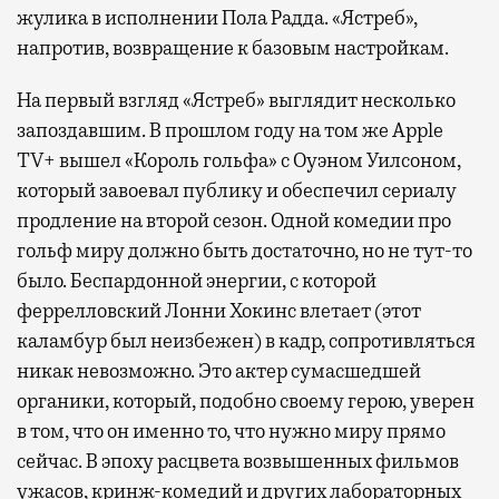
жулика в исполнении Пола Радда. «Ястреб»,
напротив, возвращение к базовым настройкам.
На первый взгляд «Ястреб» выглядит несколько
запоздавшим. В прошлом году на том же Apple
TV+ вышел «Король гольфа» с Оуэном Уилсоном,
который завоевал публику и обеспечил сериалу
продление на второй сезон. Одной комедии про
гольф миру должно быть достаточно, но не тут-то
было. Беспардонной энергии, с которой
феррелловский Лонни Хокинс влетает (этот
каламбур был неизбежен) в кадр, сопротивляться
никак невозможно. Это актер сумасшедшей
органики, который, подобно своему герою, уверен
в том, что он именно то, что нужно миру прямо
сейчас. В эпоху расцвета возвышенных фильмов
ужасов, кринж-комедий и других лабораторных