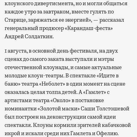
клоунского дивертисмента, но и могли общаться
каждое утро за завтраком, вместе гулять по
Старице, заряжаться ее энергией», — рассказал
генеральный продюсер «Карандаш-феста»
Андрей Солдаткин.
1 августа, в основной день фестиваля, на двух
сценах до самого заката выступали и мэтры
отечественной клоунады, и самые актуальные
молодые клоун-театры. В спектакле «Идите в
баню» театра «Неболет» в один момент на сцене
оказалась целая толпа детей. А «Гамлет» с
артистами театра «Около» в постановке
номинантки «Золотой маски» Саши Толстошевой
был построен на деконструкции самой идеи
спектакля. Клоуны кормили зрителей кабачковой
икрой и искали среди них Гамлета и Офелию.