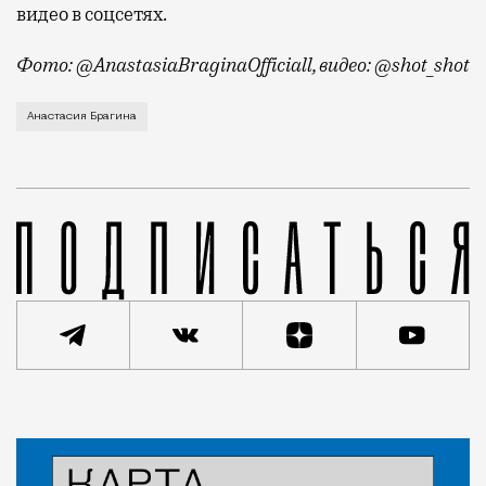
видео в соцсетях.
Фото: @AnastasiaBraginaOfficiall, видео: @shot_shot
Тушинский районный суд отправил под домашний арес
Анастасия Брагина
Новость
Кирилл Романов
Город