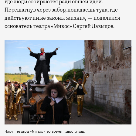
где люди собираются ради общей идеи.
Перешагнув через забор, попадаешь туда, где
действуют иные законы жизни», — поделился
основатель театра «Микос» Сергей Давыдов.
Клоун театра «Микос» во время кавалькады