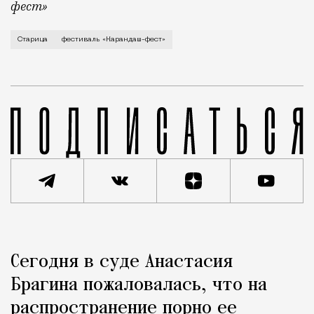
фест»
В минувший уикенд маленькая Старица в Тверской об
Старица
фестиваль «Карандаш-фест»
Реклама
Редакция Москвич Mag
Сегодня в суде Анастасия
Город
Брагина пожаловалась, что на
распространение порно ее