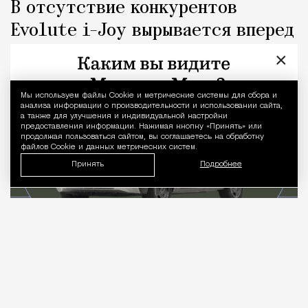
В отсутствие конкурентов
Evolute i-Joy вырывается вперед
×
Люди
Дмитрий Леонтьев
Мы используем файлы Сookie и метрические системы для сбора и
Уведомление 
анализа информации о производительности и использовании сайта,
а также для улучшения и индивидуальной настройки
предоставления информации. Нажимая кнопку «Принять» или
продолжая пользоваться сайтом, вы соглашаетесь на обработку
файлов Cookie и данных метрических систем.
Принять
Подробнее
07.08.2026
4 мин. чтения
Когда слышишь про отечественный
электромобиль, в голове сразу всплывает