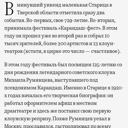
В минувший уикенд маленькая Старица в
Тверской области отметила сразу два
события. Во-первых, свое 729-летие. Во-вторых,
принимала фестиваль «Карандаш-фест». В этом
году он прошел уже во второй раз и собрал 10
тысяч зрителей, более 300 артистов и 13 клоун-
театров (кстати, в цирке это число — счастливое).
В этом году фестиваль был посвящен 125-летию со
дня рождения легендарного советского клоуна
Михаила Румянцева, выступавшего под
псевдонимом Карандаш. Именно в Старице в 1920-
х годах началась его творческая биография: он
работал оформителем афиш в местном
драмтеатре и здесь же поставил свою первую
клоунскую репризу. Позже Румянцев уехал в
Москву, прославился, гастролировал по всему