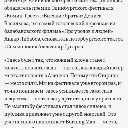
любимцы Авиньонского фестиваля театр «Микос»,
обладатель премии Эдинбургского фестиваля
«Комик-Трест», «Высокие братья» Дениса
Васильева, тот самый гоголевский персонаж из
балабановского фильма «Про уродов и людей»
Анвар Либабов, основатель петербургского театра
«Семьянюки» Александр Гусаров.
«Здесь будет так, что каждый клоун станет
мечтать попасть сюда — так же, как каждый актер
мечтает попасть в Авиньон. Потому что Старица
— место силы. Мы на фестивале уже второй раз, и
точно понимаем: здесь усиливается сама сила
искусства — не только у артистов, но и у зрителей.
По масштабу фестиваль стал вдвое сильнее, и
публика приезжает уже с другой энергией. Это
уже немного напоминает Burning Man — место,