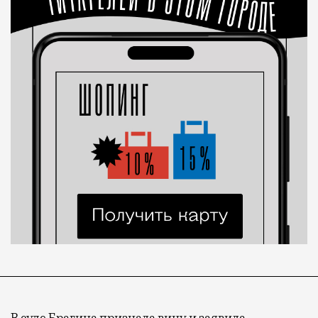
В суде Брагина признала вину и
заявила