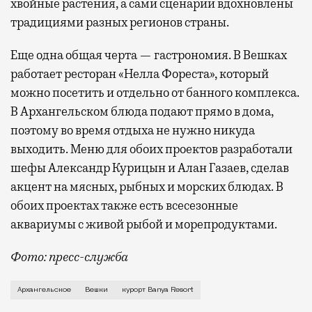
хвойные растения, а сами сценарии вдохновлены
традициями разных регионов страны.
Еще одна общая черта — гастрономия. В Вешках
работает ресторан «Нелла Фореста», который
можно посетить и отдельно от банного комплекса.
В Архангельском блюда подают прямо в дома,
поэтому во время отдыха не нужно никуда
выходить. Меню для обоих проектов разработали
шефы Александр Курицын и Алан Газаев, сделав
акцент на мясных, рыбных и морских блюдах. В
обоих проектах также есть всесезонные
аквариумы с живой рыбой и морепродуктами.
Фото: пресс-служба
Формат загородного банного отдыха возле Москвы пр
Архангельское
Вешки
курорт Banya Resort