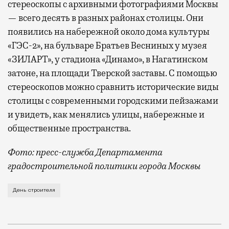
стереоскопы с архивными фотографиями Москвы
— всего десять в разных районах столицы. Они
появились на набережной около дома культуры
«ГЭС-2», на бульваре Братьев Весниных у музея
«ЗИЛАРТ», у стадиона «Динамо», в Нагатинском
затоне, на площади Тверской заставы. С помощью
стереоскопов можно сравнить исторические виды
столицы с современными городскими пейзажами
и увидеть, как менялись улицы, набережные и
общественные пространства.
Фото: пресс-служба Департамента
градостроительной политики города Москвы
В этом году профессиональный праздник День строи
День строителя