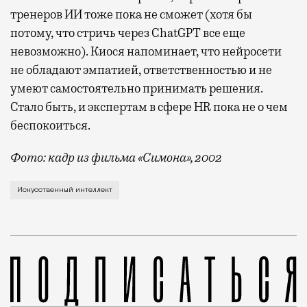
тренеров ИИ тоже пока не сможет (хотя бы
потому, что стричь через ChatGPT все еще
невозможно). Киося напоминает, что нейросети
не обладают эмпатией, ответственностью и не
умеют самостоятельно принимать решения.
Стало быть, и экспертам в сфере HR пока не о чем
беспокоиться.
Фото: кадр из фильма «Симона», 2002
Ни одна неделя уже не обходится без нового прогно
Искусственный интеллект