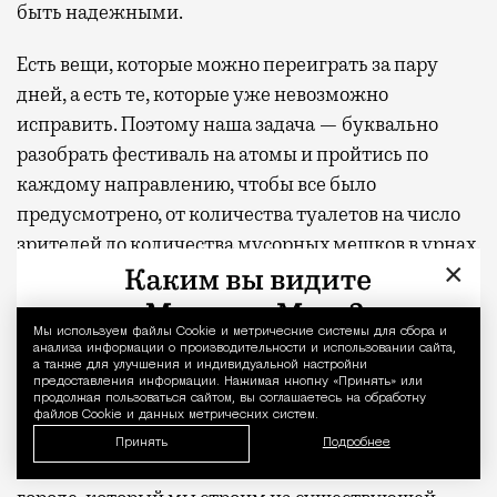
быть надежными.
Есть вещи, которые можно переиграть за пару
дней, а есть те, которые уже невозможно
исправить. Поэтому наша задача — буквально
разобрать фестиваль на атомы и пройтись по
каждому направлению, чтобы все было
предусмотрено, от количества туалетов на число
зрителей до количества мусорных мешков в урнах.
×
Мы всегда закладываем запас, потому что
идеально просчитать все невозможно.
Мы используем файлы Сookie и метрические системы для сбора и
Уведомление 
анализа информации о производительности и использовании сайта,
Есть немало вещей, которые гости не замечают,
а также для улучшения и индивидуальной настройки
хотя именно они делают фестиваль хорошим.
предоставления информации. Нажимая кнопку «Принять» или
продолжая пользоваться сайтом, вы соглашаетесь на обработку
Расскажите о них.
файлов Cookie и данных метрических систем.
Принять
Подробнее
Любой фестиваль — это большой проект, город в