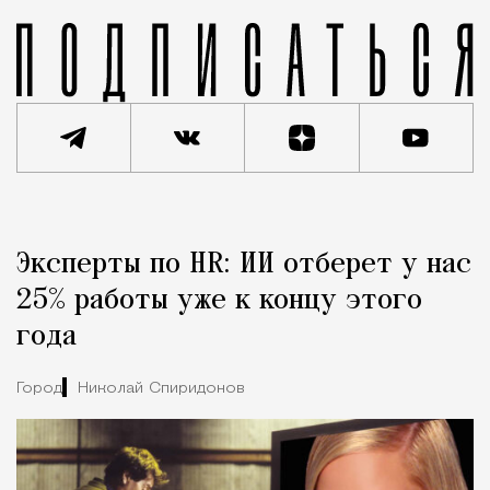
Реклама
Редакция Москвич Mag
Эксперты по HR: ИИ отберет у нас
Город
25% работы уже к концу этого
года
Город
Николай Спиридонов