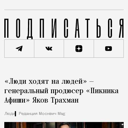
Реклама
Редакция Москвич Mag
«Люди ходят на людей» —
Город
генеральный продюсер «Пикника
Афиши» Яков Трахман
Люди
Редакция Москвич Mag