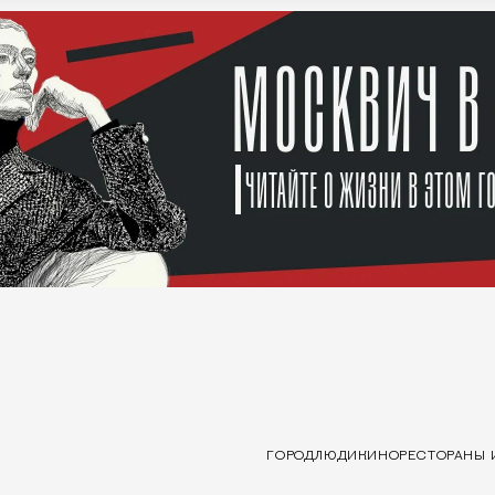
ГОРОД
ЛЮДИ
КИНО
РЕСТОРАНЫ 