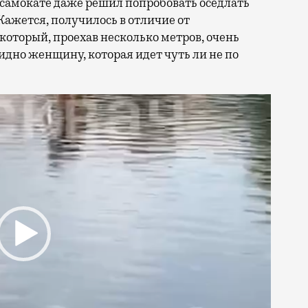
осамокате даже решил попробовать оседлать
ажется, получилось в отличие от
 который, проехав несколько метров, очень
идно женщину, которая идет чуть ли не по