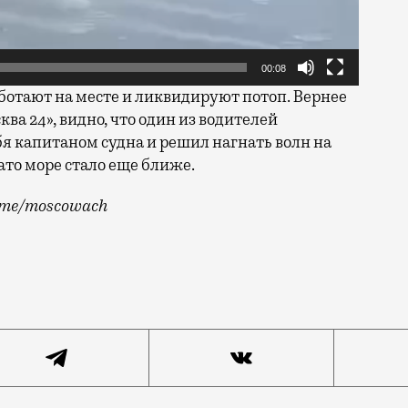
00:08
ботают на месте и ликвидируют потоп. Вернее
ква 24», видно, что один из водителей
 капитаном судна и решил нагнать волн на
ато море стало еще ближе.
t.me/moscowach
ан «РекаМореОкеан», а теперь здесь уже вживую и рек