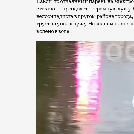
Какой-то отчаянный парень на электр
стихию — преодолеть огромную лужу. К
велосипедиста в другом районе города,
грустно
упал
в лужу. На заднем плане в
колено в воде.
Видеоплеер