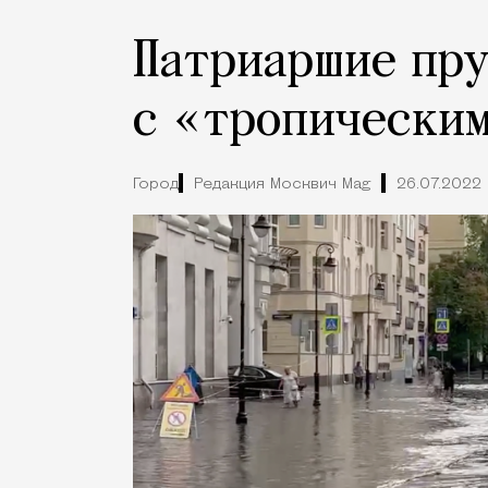
Патриаршие пру
с «тропически
Город
Редакция Москвич Mag
26.07.2022