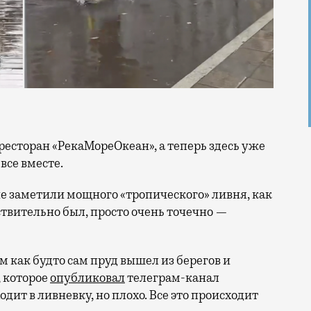
все вместе.
е заметили мощного «тропического» ливня, как
ствительно был, просто очень точечно —
 как будто сам пруд вышел из берегов и
 которое
опубликовал
телеграм-канал
одит в ливневку, но плохо. Все это происходит