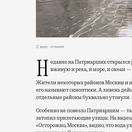
2 мин. чтения
Недавно на Патриарших открылся ресторан «РекаМореОкеан», а теперь здесь уже
вживую и река, и море, и океан — 
Жители некоторых районов Москвы и н
его называют синоптики. А ливень дей
отдельные районы буквально утонули.
Особенно не повезло Патриаршим — там
затопил прилегающие улицы. На видео,
«Осторожно, Москва», видно, что вода ух