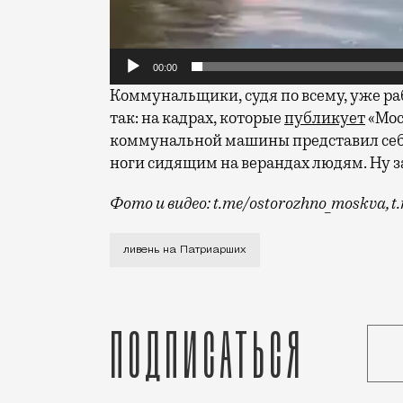
00:00
Коммунальщики, судя по всему, уже ра
так: на кадрах, которые
публикует
«Мос
коммунальной машины представил себя
ноги сидящим на верандах людям. Ну з
Фото и видео: t.me/ostorozhno_moskva, 
Недавно на Патриарших открылся рестор
ливень на Патриарших
Подписаться