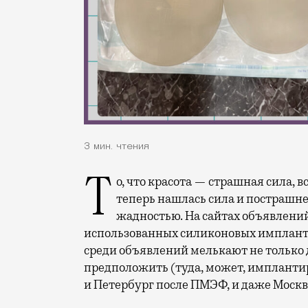
3 мин. чтения
То, что красота — страшная сила, все мы знаем чуть ли не с детства. Но, кажется,
теперь нашлась сила и пострашнее
жадностью. На сайтах объявлени
использованных силиконовых имплант
среди объявлений мелькают не только
предположить (туда, может, имплантиро
и Петербург после ПМЭФ, и даже Москв