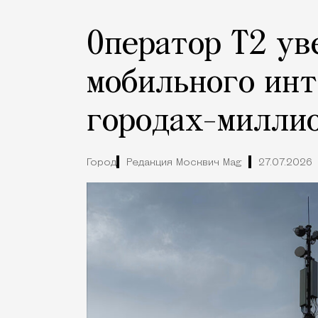
Оператор Т2 ув
мобильного инт
городах-милли
Город
Редакция Москвич Mag
27.07.2026