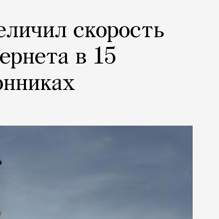
еличил скорость
ернета в 15
онниках