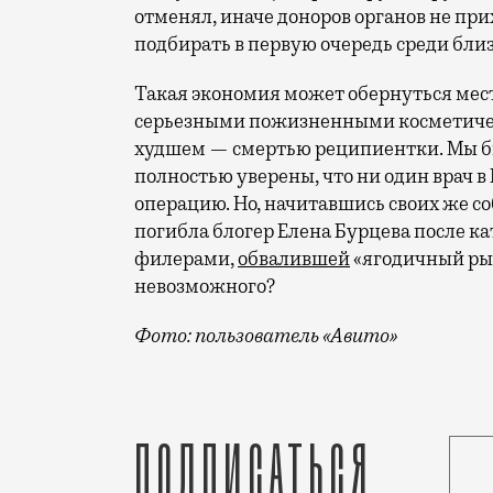
отменял, иначе доноров органов не при
подбирать в первую очередь среди бли
Такая экономия может обернуться мес
серьезными пожизненными косметическ
худшем — смертью реципиентки. Мы бы 
полностью уверены, что ни один врач в
операцию. Но, начитавшись своих же с
погибла блогер Елена Бурцева после к
филерами,
обвалившей
«ягодичный рын
невозможного?
Фото: пользователь «Авито»
То, что красота — страшная сила, все 
Подписаться