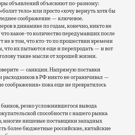
оры объявлений объясняют по-разному:
 «болит тело» или просто «хочу вернуть хотя бы
оследнее соображение — ключевое.
ров в динамике по годам, конечно, никто не
, что какое-то количество передумавших после
т не в том, что кто-то по прошествии времени
м, что их пытаются еще и перепродать — и вот
в голову такие мысли от хорошей жизни.
оверите — санкции. Напрямую поставки
 расходников в РФ никто не ограничивал —
е соображения» пока еще не превратилось
х банков, резко усложнившегося вывода
окупательской способности с нашего рынка
но, многие нишевые поставщики западных
есть более бюджетные российские, китайские