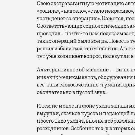
Свою экстравагантную мотивацию авт
«родила», «надоело», «стало некрасиво»,
часть денег за операцию». Кажется, п
Соответствующих социологических заме
проводил… но что-то нам подсказывает
таких операций было всегда. Новость ту
решил избавиться от имплантов. А в то
тут уже возникает вопрос, полезут ли 
Альтернативное объяснение — вы не п
никаких медикаментов, оборудования и
все-таки словосочетание «гуманитарны
окончательно в пустой звук.
И тем не менее на фоне ухода западны
выручки, скачков курсов и падающей п
просто тихо уходят, вполне доброволь
расходников. Особенно тех, у которых 