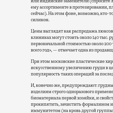
или индийские заменители (спросите л
ему ассортименте в протезировании, п
сейчас). На этом фоне, возможно, кто-
силикон.
Цены выглядят как распродажа люксово
клиниках могут стоить около 140 тыс. ру
первоначальной стоимостью около 200 ты
всего год», — отмечает одна из продавщ
При этом московские пластические хир
искусственному увеличению груди в це
популярность таких операций за после
И, конечно же, предупреждают: грудн
изделиям строго одноразового примене
биоматериала первой хозяйки, и свойс
прокипятить, зачистить формалином и 
иммунитетом (на кровь другой группы 