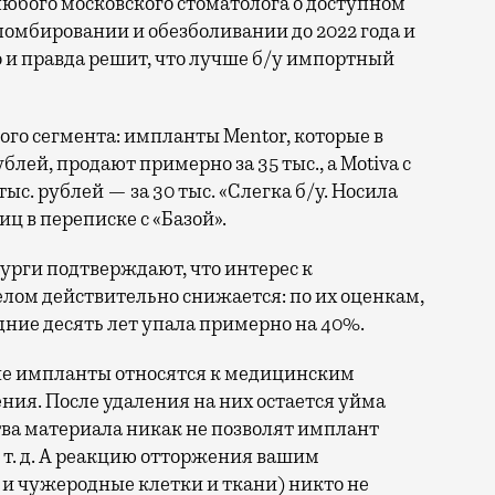
юбого московского стоматолога о доступном
ломбировании и обезболивании до 2022 года и
то и правда решит, что лучше б/у импортный
го сегмента: импланты Mentor, которые в
блей, продают примерно за 35 тыс., а Motiva с
с. рублей — за 30 тыс. «Слегка б/у. Носила
иц в переписке с «Базой».
урги подтверждают, что интерес к
лом действительно снижается: по их оценкам,
дние десять лет упала примерно на 40%.
ые импланты относятся к медицинским
ния. После удаления на них остается уйма
тва материала никак не позволят имплант
т. д. А реакцию отторжения вашим
и чужеродные клетки и ткани) никто не