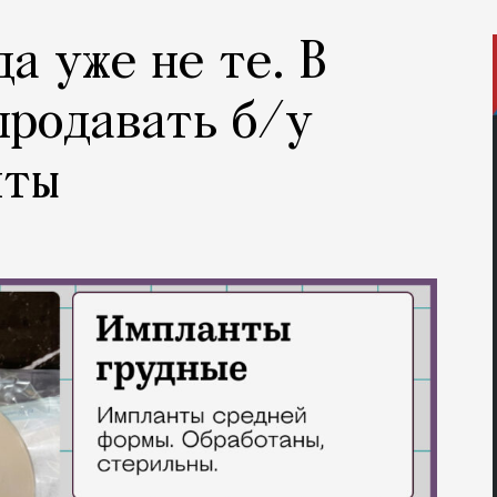
а уже не те. В
продавать б/у
нты