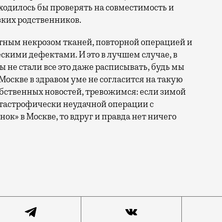
ходилось бы проверять на совместимость и
зких родственников.
тным некрозом тканей, повторной операцией и
ими дефектами. И это в лучшем случае, в
не стали все это даже расписывать, будь мы
 Москве в здравом уме не согласится на такую
обственных новостей, тревожимся: если зимой
атастрофически неудачной операции с
ок» в Москве, то вдруг и правда нет ничего
мы знаем чуть ли не с детства. Но, кажется, теперь 