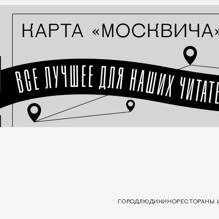
ГОРОД
ЛЮДИ
КИНО
РЕСТОРАНЫ 