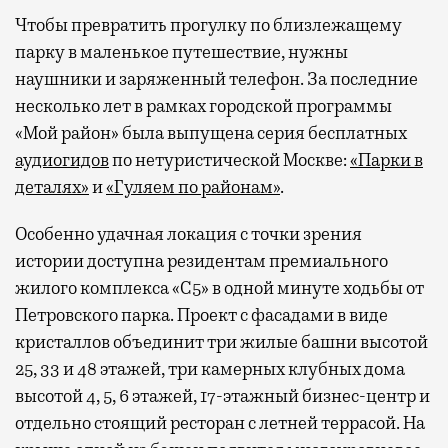
Чтобы превратить прогулку по близлежащему
парку в маленькое путешествие, нужны
наушники и заряженный телефон. За последние
несколько лет в рамках городской программы
«Мой район» была выпущена серия бесплатных
аудиогидов
по нетуристической Москве:
«Парки в
деталях»
и
«Гуляем по районам»
.
Особенно удачная локация с точки зрения
истории доступна резидентам премиального
жилого комплекса «С5»
в одной минуте ходьбы от
Петровского парка. Проект с фасадами в виде
кристаллов объединит три жилые башни высотой
25, 33 и 48 этажей, три камерных клубных дома
высотой 4, 5, 6 этажей, 17-этажный бизнес-центр и
отдельно стоящий ресторан с летней террасой. На