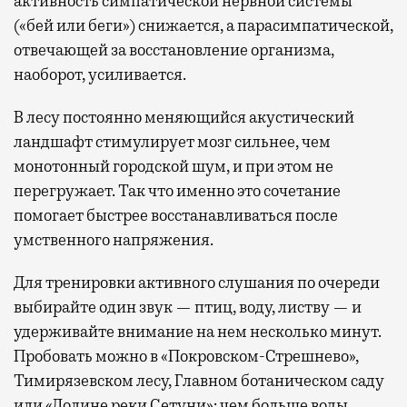
активность симпатической нервной системы
(«бей или беги») снижается, а парасимпатической,
отвечающей за восстановление организма,
наоборот, усиливается.
В лесу постоянно меняющийся акустический
ландшафт стимулирует мозг сильнее, чем
монотонный городской шум, и при этом не
перегружает. Так что именно это сочетание
помогает быстрее восстанавливаться после
умственного напряжения.
Для тренировки активного слушания по очереди
выбирайте один звук — птиц, воду, листву — и
удерживайте внимание на нем несколько минут.
Пробовать можно в «Покровском-Стрешнево»,
Тимирязевском лесу, Главном ботаническом саду
или «Долине реки Сетуни»: чем больше воды,