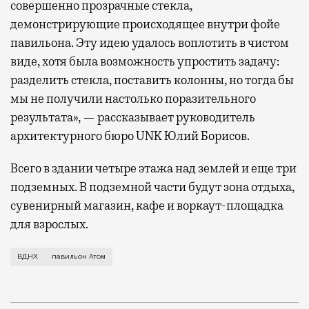
совершенно прозрачные стекла,
демонстрирующие происходящее внутри фойе
павильона. Эту идею удалось воплотить в чистом
виде, хотя была возможность упростить задачу:
разделить стекла, поставить колонны, но тогда бы
мы не получили настолько поразительного
результата», — рассказывает руководитель
архитектурного бюро UNK Юлий Борисов.
Всего в здании четыре этажа над землей и еще три
подземных. В подземной части будут зона отдыха,
сувенирный магазин, кафе и воркаут-площадка
для взрослых.
На ВДНХ достраивают павильон «Атом» — выставочное
ВДНХ
павильон Атом