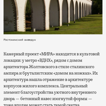
Ростокинский акведук
Камерный проект «МИРА» находится в культовой
локации: у метро «ВДНХ», рядом с домом
архитектора Жолтовского в стиле сталинского
ампира и бруталистским «домом на ножках». Их
архитектура нашла отражение в архитектуре
корпусов жилого комплекса. Центральный
элемент благоустройства уютного внутреннего
двора — бетонный навес изогнутой формы —
тоже вполне может стать темой скетча.