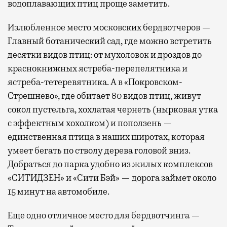
водоплавающих птиц проще заметить.
Излюбленное место московских бердвотчеров —
Главный ботанический сад, где можно встретить
десятки видов птиц: от мухоловок и дроздов до
краснокнижных ястреба-перепелятника и
ястреба-тетеревятника. А в «Покровском-
Стрешнево», где обитает 80 видов птиц, живут
сокол пустельга, хохлатая чернеть (нырковая утка
с эффектным хохолком) и поползень —
единственная птица в наших широтах, которая
умеет бегать по стволу дерева головой вниз.
Добраться до парка удобно из жилых комплексов
«СИТИДЗЕН» и «Сити Бэй» — дорога займет около
15 минут на автомобиле.
Еще одно отличное место для бердвотчинга —