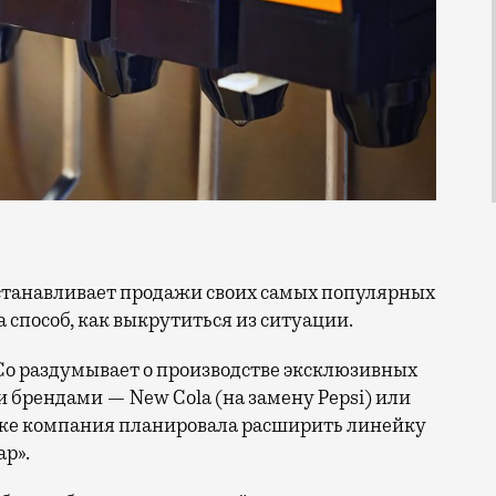
а способ, как выкрутиться из ситуации.
siCo раздумывает о производстве эксклюзивных
и брендами — New Cola (на замену Pepsi) или
Также компания планировала расширить линейку
р».