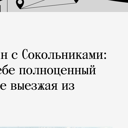
н с Сокольниками:
ебе полноценный
не выезжая из