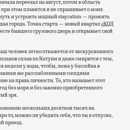
 при этом плавится и не спрашивает о моих
ануть и устроить модный staycation — прожить
ая города. Точка старта — новый квартал
«КОД
 месте бывшего грузового двора и открывает свой
аш человек легко откажется от экскурсионного
 планов сплав по Катуни и даже смирится с тем,
 недели у воды, чтобы, лежа у бассейна в
 такими же расслабленными соседями
е на права личности. Те, кто называет этот
год без моря и без законно приобретенного
ый зря.
кономию нескольких десятков тысяч на
ро то, можно ли убедить себя, что ты в отпуске,
й проезд.