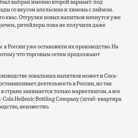
а был выбран именно второй вариант: под
ады со вкусом апельсина и лимона с лаймом.
го квас. Отгрузки новых напитков начнутся уже
прочем, ритейлеры пока не получили даже
ы
в России уже остановили их производство. На
 потому что торговым сетям продолжают
роизводстве локальных напитков может и Coca-
останавливает деятельность в России, но так
в стране занимается только маркетингом, а все
Cola Hellenic Bottling Company (штаб-квартира
одство, неизвестно.
вливает продажи своих самых популярных напитков в Ро