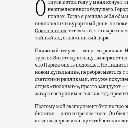
Отпуск в этом году у меня кочует: сначала переехал на август, потом в область
неопределенного будущего. Город
планах. Тогда я решила себя обм
полноценный курортный день, не покид
Сокольники»
, тот самый, что вырос на
тайный ход в знаменитый парк.
Пляжный отпуск — вещь сакральная. Н
тура по Золотому кольцу, вычеркнет из
что Париж опять подождет. Но лишиться
новом купальнике, перебрасываться с
светскими репликами, это уже покушени
отдых «тюленьим», просто завидуют — 
загара воспринимается как год, прожит
Поэтому мой эксперимент был не про э
билетах — хотя и про нее тоже. Он был п
когда за деревьями шумит Ростокински