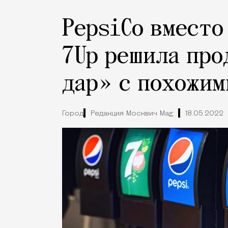
PepsiCo вместо 
7Up решила про
дар» с похожим
Город
Редакция Москвич Mag
18.05.2022