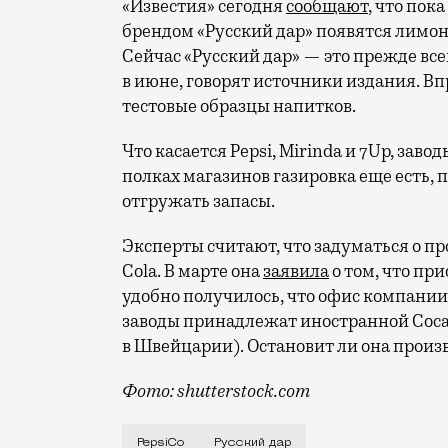
«Известия» сегодня
сообщают
, что пок
брендом «Русский дар» появятся лимон
Сейчас «Русский дар» — это прежде все
в июне, говорят источники издания. В
тестовые образцы напитков.
Что касается Pepsi, Mirinda и 7Up, завод
полках магазинов газировка еще есть,
отгружать запасы.
Эксперты считают, что задуматься о п
Cola. В марте она
заявила
о том, что при
удобно получилось, что офис компании 
заводы принадлежат иностранной Coca-
в Швейцарии). Остановит ли она произв
Фото: shutterstock.com
Компания сначала объявила, что остана
PepsiCo
Русский дар