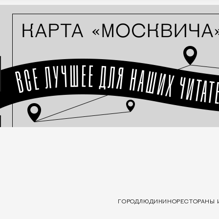
ГОРОД
ЛЮДИ
КИНО
РЕСТОРАНЫ 