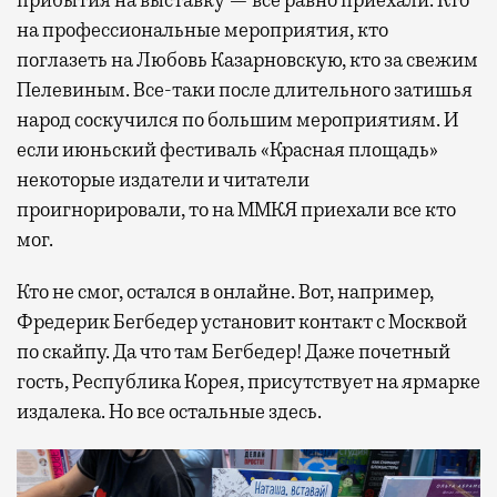
прибытия на выставку — все равно приехали. Кто
на профессиональные мероприятия, кто
поглазеть на Любовь Казарновскую, кто за свежим
Пелевиным. Все-таки после длительного затишья
народ соскучился по большим мероприятиям. И
если июньский фестиваль «Красная площадь»
некоторые издатели и читатели
проигнорировали, то на ММКЯ приехали все кто
мог.
Кто не смог, остался в онлайне. Вот, например,
Фредерик Бегбедер установит контакт с Москвой
по скайпу. Да что там Бегбедер! Даже почетный
гость, Республика Корея, присутствует на ярмарке
издалека. Но все остальные здесь.