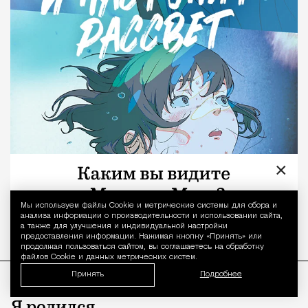
×
Мы используем файлы Сookie и метрические системы для сбора и
Уведомление 
анализа информации о производительности и использовании сайта,
а также для улучшения и индивидуальной настройки
предоставления информации. Нажимая кнопку «Принять» или
продолжая пользоваться сайтом, вы соглашаетесь на обработку
файлов Cookie и данных метрических систем.
Принять
Подробнее
Я родился…