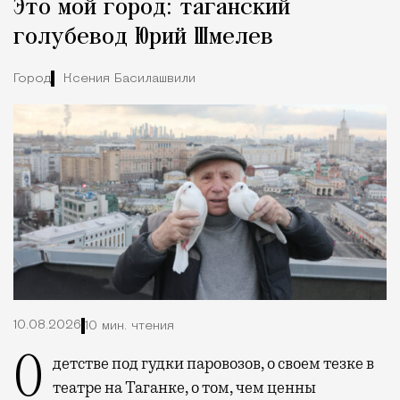
Это мой город: таганский
Город
голубевод Юрий Шмелев
Город
Ксения Басилашвили
10.08.2026
10 мин. чтения
О детстве под гудки паровозов, о своем тезке в
театре на Таганке, о том, чем ценны