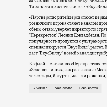
заказывая их в dark store «ВкусВилла».
То есть это практически весь «ВкусВилл
«Партнерство ритейлеров станет первы
розничного игрока станет каналом про
обеим сетям, уверяет директор по стр
“Перекресток” Леонид Довладбегян. По 
популярность продуктов с ультракорот
специализируется “ВкусВилл”, растет. В
даст “ВкусВиллу” новый канал дистриб
В офлайн-магазинах «Перекрестка» то
«Зеленая линия», как рассказали «Москв
те же сыры, йогурты, масла и ряженки, 
Сразу хочется спросить: а что, так мо
ВкусВилл
партнерство
Перекресток