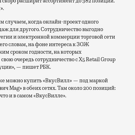
 И скоро расширит ассортимент до 382 позиций.
».
м случаем, когда онлайн-проект одного
даж для другого. Сотрудничество выгодно
атегии и электронной коммерции торговой сети
его словам, на фоне интереса к ЗОЖ
ким сроком годности, на которых
 свою очередь сотрудничество с X5 Retail Group
уции», — пишет РБК.
же можно купить «ВкусВилл» — под маркой
ич Mag» в обеих сетях. Там около 200 позиций:
что и в самом «ВкусВилле».
жно было? «ВкусВилл» безмерно гордится своей фермерск