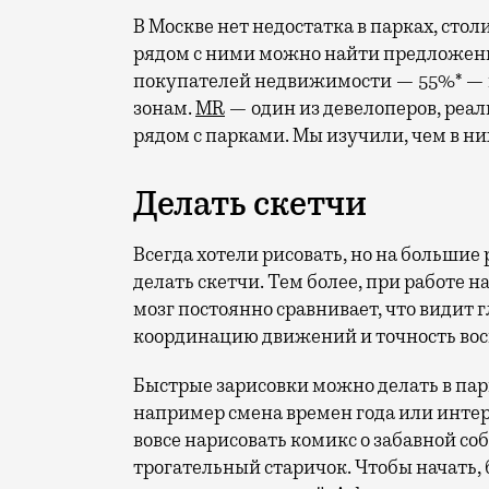
В Москве нет недостатка в парках, стол
рядом с ними можно найти предложен
покупателей недвижимости — 55%* — г
зонам.
MR
— один из девелоперов, реа
рядом с парками. Мы изучили, чем в ни
Делать скетчи
Всегда хотели рисовать, но на большие
делать скетчи. Тем более, при работе 
мозг постоянно сравнивает, что видит г
координацию движений и точность во
Быстрые зарисовки можно делать в парк
например смена времен года или инте
вовсе нарисовать комикс о забавной со
трогательный старичок. Чтобы начать, 