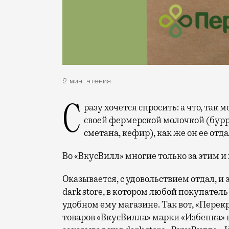
2 мин. чтения
Сразу хочется спросить: а что, так можно было? «ВкусВилл» безмерно гордится
своей фермерской молочкой (бурра
сметана, кефир), как же он ее отд
Во «ВкусВилл» многие только за этим и 
Оказывается, с удовольствием отдал, и 
dark store, в котором любой покупатель
удобном ему магазине. Так вот, «Перекр
товаров «ВкусВилла» марки «Избенка» в