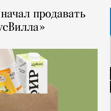
начал продавать
усВилла»