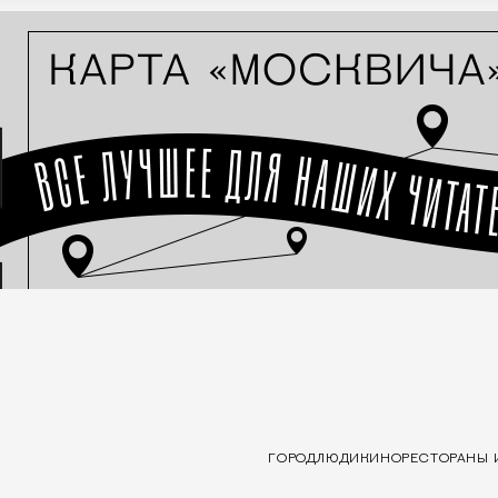
ГОРОД
ЛЮДИ
КИНО
РЕСТОРАНЫ 