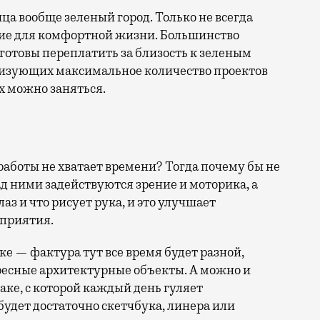
ица вообще зеленый город. Только не всегда
ие для комфортной жизни. Большинство
отовы переплатить за близость к зеленым
лизующих максимальное количество проектов
х можно заняться.
 работы не хватает времени? Тогда почему бы не
над ними задействуются зрение и моторика, а
лаз и что рисует рука, и это улучшает
сприятия.
е — фактура тут все время будет разной,
ресные архитектурные объекты. А можно и
баке, с которой каждый день гуляет
будет достаточно скетчбука, линера или