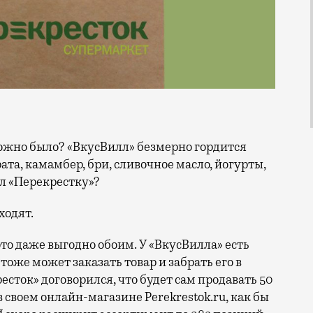
та, камамбер, бри, сливочное масло, йогурты,
ал «Перекрестку»?
ходят.
это даже выгодно обоим. У «ВкусВилла» есть
 тоже может заказать товар и забрать его в
есток» договорился, что будет сам продавать 50
 своем онлайн-магазине Perekrestok.ru, как бы