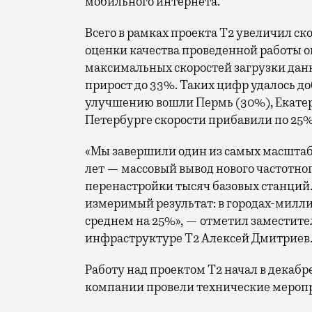
мобильного интернета.
Всего в рамках проекта Т2 увеличил ск
оценки качества проведенной работы о
максимальных скоростей загрузки данн
прирост до 33%. Таких цифр удалось до
улучшению вошли Пермь (30%), Екатери
Петербурге скорости прибавили по 25%
«Мы завершили один из самых масшта
лет — массовый вывод нового частотно
перенастройки тысяч базовых станций.
измеримый результат: в городах-милли
среднем на 25%», — отметил заместите
инфраструктуре Т2 Алексей Дмитриев
Работу над проектом Т2 начал в декабр
компании провели технические меропр