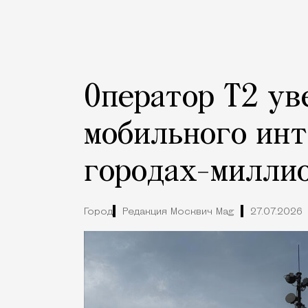
Оператор Т2 ув
мобильного инт
городах-милли
Город
Редакция Москвич Mag
27.07.2026