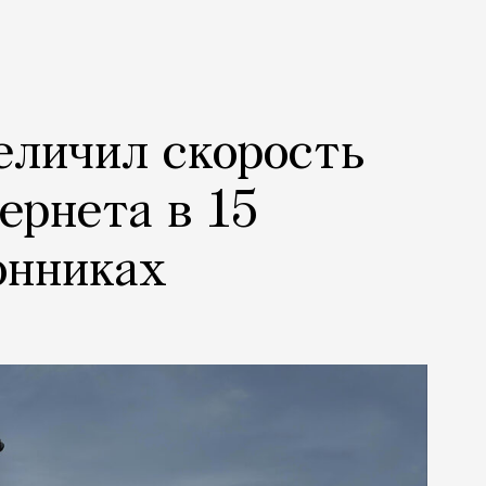
еличил скорость
ернета в 15
онниках