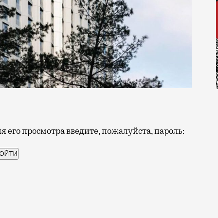
 его просмотра введите, пожалуйста, пароль:
 работы первой очереди жилого комплекса Moments, ко