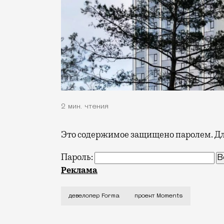
2 мин. чтения
Это содержимое защищено паролем. Для
Пароль:
В районе Щукино завершились фасадные
Реклама
девелопер Forma
проект Moments