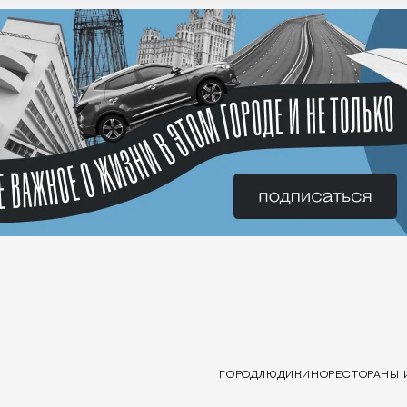
ГОРОД
ЛЮДИ
КИНО
РЕСТОРАНЫ 