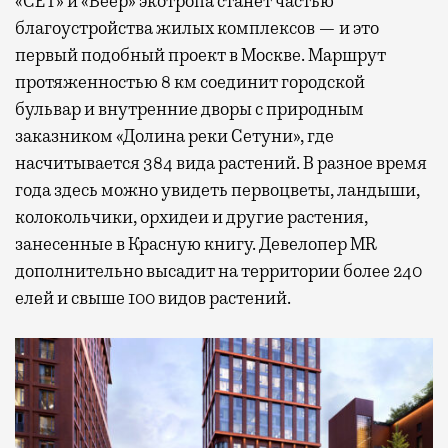
«СЕТ» и «Веер» экотропа станет частью
благоустройства жилых комплексов — и это
первый подобный проект в Москве. Маршрут
протяженностью 8 км соединит городской
бульвар и внутренние дворы с природным
заказником «Долина реки Сетуни», где
насчитывается 384 вида растений. В разное время
года здесь можно увидеть первоцветы, ландыши,
колокольчики, орхидеи и другие растения,
занесенные в Красную книгу. Девелопер MR
дополнительно высадит на территории более 240
елей и свыше 100 видов растений.