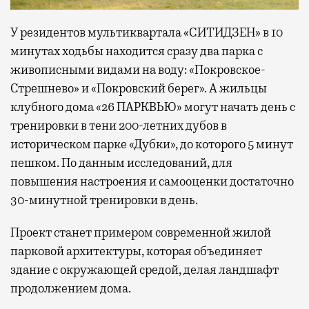
У резидентов мультиквартала «СИТИДЗЕН» в 10
минутах ходьбы находится сразу два парка с
живописными видами на воду: «Покровское-
Стрешнево» и «Покровский берег». А жильцы
клубного дома «26 ПАРКВЬЮ» могут начать день с
тренировки в тени 200-летних дубов в
историческом парке «Дубки», до которого 5 минут
пешком. По данным исследований, для
повышения настроения и самооценки достаточно
30-минутной тренировки в день.
Проект станет примером современной жилой
парковой архитектуры, которая объединяет
здание с окружающей средой, делая ландшафт
продолжением дома.