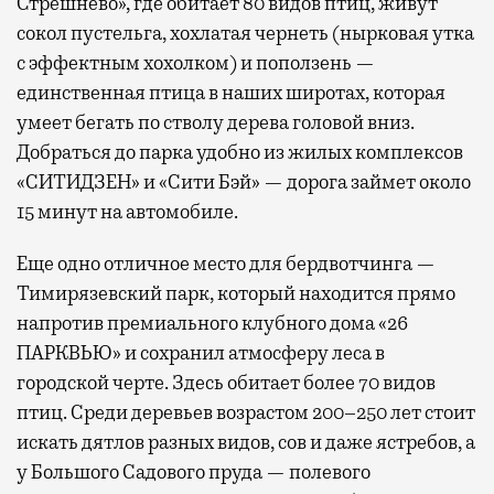
Стрешнево», где обитает 80 видов птиц, живут
сокол пустельга, хохлатая чернеть (нырковая утка
с эффектным хохолком) и поползень —
единственная птица в наших широтах, которая
умеет бегать по стволу дерева головой вниз.
Добраться до парка удобно из жилых комплексов
«СИТИДЗЕН» и «Сити Бэй» — дорога займет около
15 минут на автомобиле.
Еще одно отличное место для бердвотчинга —
Тимирязевский парк, который находится прямо
напротив премиального клубного дома «26
ПАРКВЬЮ» и сохранил атмосферу леса в
городской черте. Здесь обитает более 70 видов
птиц. Среди деревьев возрастом 200–250 лет стоит
искать дятлов разных видов, сов и даже ястребов, а
у Большого Садового пруда — полевого