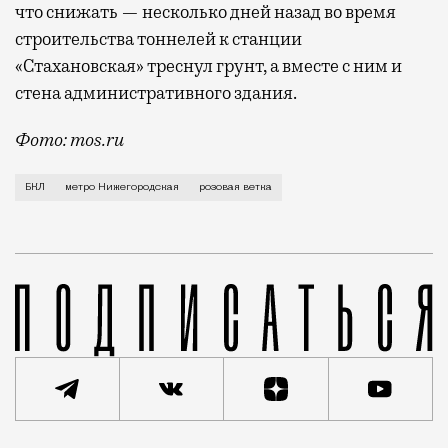
что снижать — несколько дней назад во время
строительства тоннелей к станции
«Стахановская» треснул грунт, а вместе с ним и
стена административного здания.
Фото: mos.ru
К тому же станция метро в буквальном смысле вылез
БКЛ
метро Нижегородская
розовая ветка