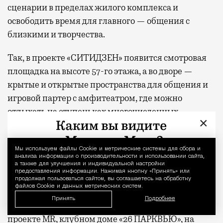
сценарии в пределах жилого комплекса и
освободить время для главного — общения с
близкими и творчества.
Так, в проекте «СИТИДЗЕН» появится смотровая
площадка на высоте 57-го этажа, а во дворе —
крытые и открытые пространства для общения и
игровой партер с амфитеатром, где можно
отдыхать на ступеньках многочисленных
×
лестниц, на пуфах и в сетчатых гамаках. В жилом
комплексе «МИРА» — двухуровневое лобби с
выходом в парк, фитнес-студией и всесезонной
Мы используем файлы Сookie и метрические системы для сбора и
Уведомление 
анализа информации о производительности и использовании сайта,
чайной верандой во дворе. В «С5» —
а также для улучшения и индивидуальной настройки
предоставления информации. Нажимая кнопку «Принять» или
многоуровневое арт-пространство на крыше,
продолжая пользоваться сайтом, вы соглашаетесь на обработку
файлов Cookie и данных метрических систем.
переговорные, студия йоги и отдельно стоящий
Принять
Подробнее
ресторан авторской кухни. В новом премиальном
проекте MR, клубном доме «26 ПАРКВЬЮ», на