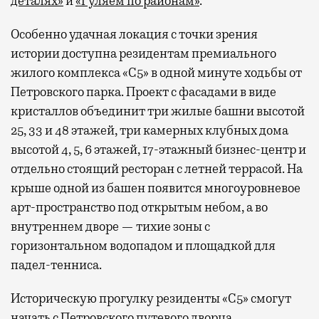
деталях»
и
«Гуляем по районам»
.
Особенно удачная локация с точки зрения
истории доступна резидентам премиального
жилого комплекса «С5»
в одной минуте ходьбы от
Петровского парка. Проект с фасадами в виде
кристаллов объединит три жилые башни высотой
25, 33 и 48 этажей, три камерных клубных дома
высотой 4, 5, 6 этажей, 17-этажный бизнес-центр и
отдельно стоящий ресторан с летней террасой. На
крыше одной из башен появится многоуровневое
арт-пространство под открытым небом, а во
внутреннем дворе — тихие зоны с
горизонтальном водопадом и площадкой для
падел-тенниса.
Историческую прогулку резиденты «С5» смогут
начать с Петровского путевого дворца,