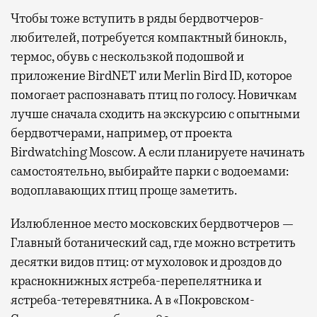
Чтобы тоже вступить в ряды бердвотчеров-
любителей, потребуется компактный бинокль,
термос, обувь с нескользкой подошвой и
приложение BirdNET или Merlin Bird ID, которое
помогает распознавать птиц по голосу. Новичкам
лучше сначала сходить на экскурсию с опытными
бердвотчерами, например, от проекта
Birdwatching Moscow. А если планируете начинать
самостоятельно, выбирайте парки с водоемами:
водоплавающих птиц проще заметить.
Излюбленное место московских бердвотчеров —
Главный ботанический сад, где можно встретить
десятки видов птиц: от мухоловок и дроздов до
краснокнижных ястреба-перепелятника и
ястреба-тетеревятника. А в «Покровском-