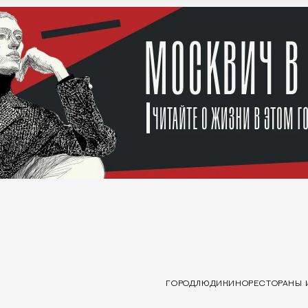
ГОРОД
ЛЮДИ
КИНО
РЕСТОРАНЫ 