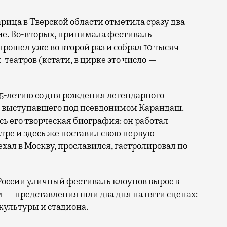
тие. Во-вторых, принимала фестиваль
прошел уже во второй раз и собрал 10 тысяч
н-театров (кстати, в цирке это число —
25-летию со дня рождения легендарного
, выступавшего под псевдонимом Карандаш.
сь его творческая биография: он работал
ре и здесь же поставил свою первую
ал в Москву, прославился, гастролировал по
России уличный фестиваль клоунов вырос в
 — представления шли два дня на пяти сценах:
культуры и стадиона.