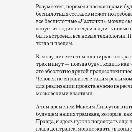
Разумеется, первыми пассажирами буд
беспилотных составов может потребоват
все беспилотные «Ласточки», можно ска
запустить один поезд и вводить новые
быть встроены все новые технологии. П
тогда и поедем.
К слову, вместе с тем планируют сокр
трех минут — поезда будут ходить как
это абсолютно другой процесс техниче
Человек не справится с таким режимом 
для реализации проекта нужно пересчи
московскими властями.
А тем временем Максим Ликсутов в ин
будущем наших трамваев, которые, как
Правда, и здесь нужно подождать еще п
глава дептранса, можно ждать «в конце