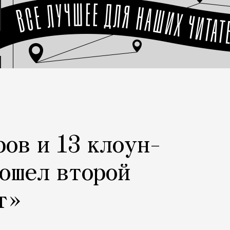
ров и 13 клоун-
рошел второй
т»