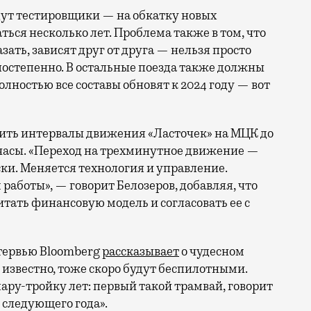
ут тестировщики — на обкатку новых
ься несколько лет. Проблема также в том, что
зать, зависят друг от друга — нельзя просто
 постепенно. В остальные поезда также должны
олностью все составы обновят к 2024 году — вот
атить интервалы движения «Ласточек» на МЦК до
 часы. «Переход на трехминутное движение —
ски. Меняется технология и управление.
работы», — говорит Белозеров, добавляя, что
тать финансовую модель и согласовать ее с
тервью Bloomberg
рассказывает
о чудесном
 известно, тоже скоро будут беспилотными.
ару-тройку лет: первый такой трамвай, говорит
 следующего года».