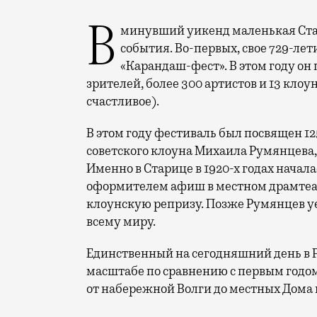
В минувший уикенд маленькая Старица в Тверской области отметила сразу два
события. Во-первых, свое 729-ле
«Карандаш-фест». В этом году он 
зрителей, более 300 артистов и 13 клоу
счастливое).
В этом году фестиваль был посвящен 1
советского клоуна Михаила Румянцева
Именно в Старице в 1920-х годах начала
оформителем афиш в местном драмтеат
клоунскую репризу. Позже Румянцев уех
всему миру.
Единственный на сегодняшний день в 
масштабе по сравнению с первым годом
от набережной Волги до местных Дома 