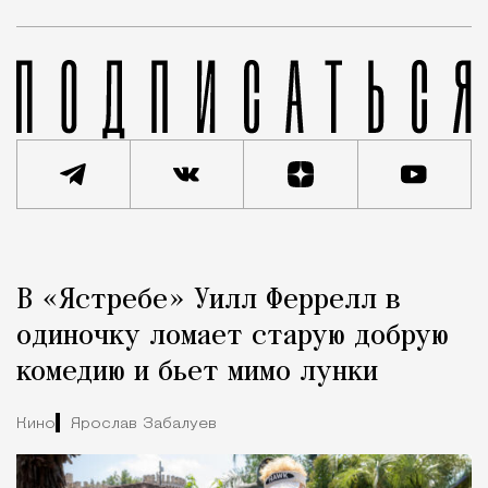
Реклама
Редакция Москвич Mag
В «Ястребе» Уилл Феррелл в
Город
одиночку ломает старую добрую
комедию и бьет мимо лунки
Кино
Ярослав Забалуев