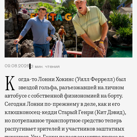
09.08.2026
3 мин. чтения
Когда-то Лонни Хокинс (Уилл Феррелл) был
звездой гольфа, разъезжавшей на личном
автобусе с собственной физиономией на борту.
Сегодня Лонни по-прежнему в деле, как и его
клюшконосец-кедди Старый Генри (Кит Дэвид),
но потрепанное транспортное средство теперь
распугивает зрителей и участников заштатных