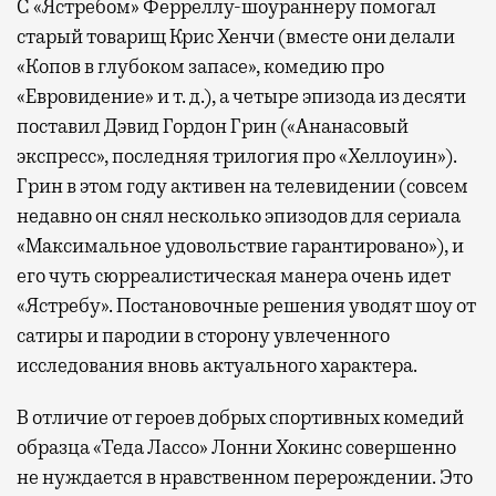
С «Ястребом» Ферреллу-шоураннеру помогал
старый товарищ Крис Хенчи (вместе они делали
«Копов в глубоком запасе», комедию про
«Евровидение» и т. д.), а четыре эпизода из десяти
поставил Дэвид Гордон Грин («Ананасовый
экспресс», последняя трилогия про «Хеллоуин»).
Грин в этом году активен на телевидении (совсем
недавно он снял несколько эпизодов для сериала
«Максимальное удовольствие гарантировано»), и
его чуть сюрреалистическая манера очень идет
«Ястребу». Постановочные решения уводят шоу от
сатиры и пародии в сторону увлеченного
исследования вновь актуального характера.
В отличие от героев добрых спортивных комедий
образца «Теда Лассо» Лонни Хокинс совершенно
не нуждается в нравственном перерождении. Это