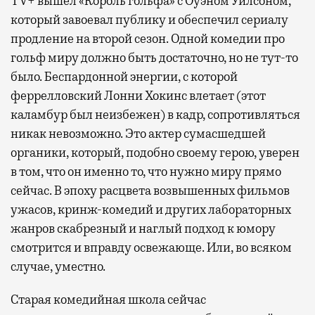
TV+ вышел «Король гольфа» с Оуэном Уилсоном,
который завоевал публику и обеспечил сериалу
продление на второй сезон. Одной комедии про
гольф миру должно быть достаточно, но не тут-то
было. Беспардонной энергии, с которой
феррелловский Лонни Хокинс влетает (этот
каламбур был неизбежен) в кадр, сопротивляться
никак невозможно. Это актер сумасшедшей
органики, который, подобно своему герою, уверен
в том, что он именно то, что нужно миру прямо
сейчас. В эпоху расцвета возвышенных фильмов
ужасов, кринж-комедий и других лабораторных
жанров скабрезный и наглый подход к юмору
смотрится и вправду освежающе. Или, во всяком
случае, уместно.
Старая комедийная школа сейчас