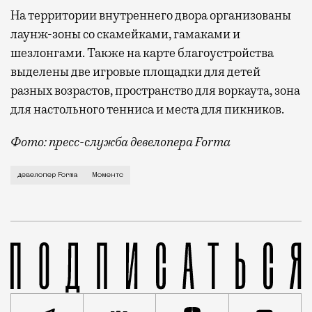
На территории внутреннего двора организованы
лаунж-зоны со скамейками, гамаками и
шезлонгами. Также на карте благоустройства
выделены две игровые площадки для детей
разных возрастов, пространство для воркаута, зона
для настольного тенниса и места для пикников.
Фото: пресс-служба девелопера Forma
Девелоперская компания Forma завершила строитель
девелопер Forma
Моментс