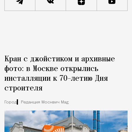
Реклама
Редакция Москвич Mag
Город
Кран с джойстиком и архивные
фото: в Москве открылись
инсталляции к 70-летию Дня
строителя
Город
Редакция Москвич Mag