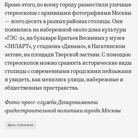
Кроме этого, по всему городу разместили уличные
стереоскопы с архивными фотографиями Москвы
— всего десять в разных районах столицы. Они
появились на набережной около дома культуры
«ГЭС-2», на бульваре Братьев Весниных у музея
«ЗИЛАРТ», у стадиона «Динамо», в Нагатинском
затоне, на площади Тверской заставы. С помощью
стереоскопов можно сравнить исторические виды
столицы с современными городскими пейзажами
и увидеть, как менялись улицы, набережные и
общественные пространства.
Фото: пресс-служба Департамента
градостроительной политики города Москвы
В этом году профессиональный праздник День строи
День строителя