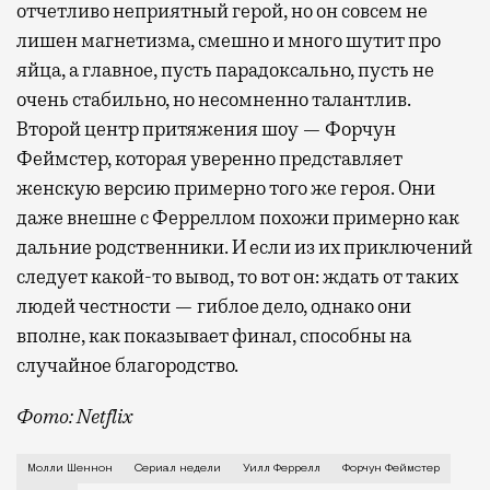
отчетливо неприятный герой, но он совсем не
лишен магнетизма, смешно и много шутит про
яйца, а главное, пусть парадоксально, пусть не
очень стабильно, но несомненно талантлив.
Второй центр притяжения шоу — Форчун
Феймстер, которая уверенно представляет
женскую версию примерно того же героя. Они
даже внешне с Ферреллом похожи примерно как
дальние родственники. И если из их приключений
следует какой-то вывод, то вот он: ждать от таких
людей честности — гиблое дело, однако они
вполне, как показывает финал, способны на
случайное благородство.
Фото: Netflix
Когда-то Лонни Хокинс (Уилл Феррелл) был звездой 
Молли Шеннон
Сериал недели
Уилл Феррелл
Форчун Феймстер