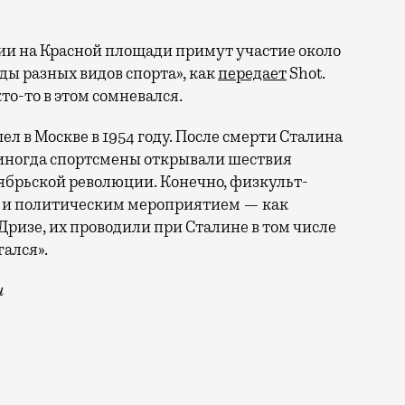
ии на Красной площади примут участие около
зды разных видов спорта», как
передает
Shot.
о-то в этом сомневался.
 в Москве в 1954 году. После смерти Сталина
я иногда спортсмены открывали шествия
ябрьской революции. Конечно, физкульт-
о и политическим мероприятием — как
ризе, их проводили при Сталине в том числе
гался».
и
ись с идеей возобновить спортивные парады на Красн