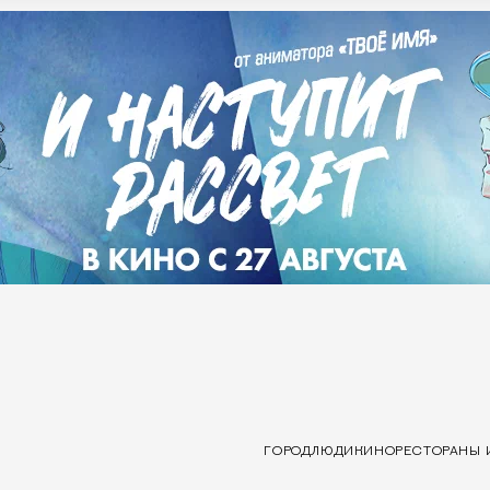
ГОРОД
ЛЮДИ
КИНО
РЕСТОРАНЫ 