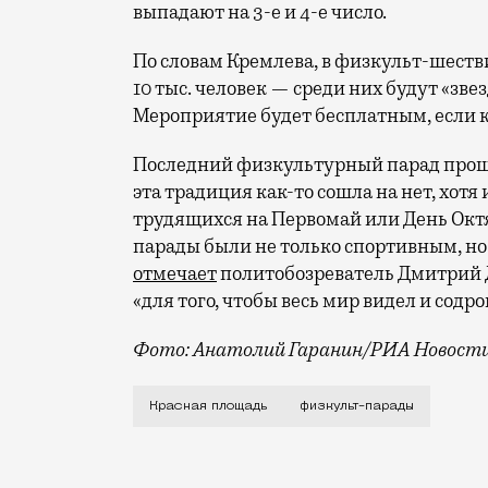
выпадают на 3-е и 4-е число.
По словам Кремлева, в физкульт-шеств
10 тыс. человек — среди них будут «зве
Мероприятие будет бесплатным, если кт
Последний физкультурный парад прошел
эта традиция как-то сошла на нет, хот
трудящихся на Первомай или День Окт
парады были не только спортивным, н
отмечает
политобозреватель Дмитрий Д
«для того, чтобы весь мир видел и содро
Фото: Анатолий Гаранин/РИА Новост
Осенью прошлого года к Путину обратил
Красная площадь
физкульт-парады