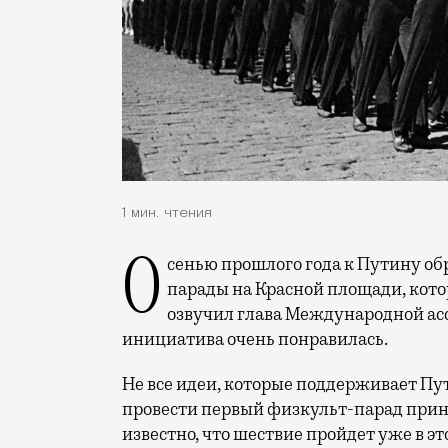
1 мин. чтения
Осенью прошлого года к Путину обратились с идеей возобновить спортивные
парады на Красной площади, кот
озвучил глава Международной асс
инициатива очень понравилась.
Не все идеи, которые поддерживает Пу
провести первый физкульт-парад прин
известно, что шествие пройдет уже в э