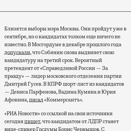
Близятся выборы мэра Москвы. Они пройдут уже в
сентябре, но о кандидатах толком еще ничего не
известно. В Мосгордуме в декабре прошлого года
допускали
, что Собянин снова выдвинет свою
кандидатуру на третий срок. Вероятный
претендент от «Справедливой России — За
правду» — лидер московского отделения партии
Дмитрий Гусев. В КПРФ шорт-лист из кандидатов
— Дениса Парфенова, Вадима Кумина и Юрия
Афонина,
писал
«Коммерсантъ».
«РИА Новости» со ссылкой на свои источники
сегодня
пишет
, что кандидатом от ЛДПР станет
вице-спикер Госдумы Борис Чернышов. С