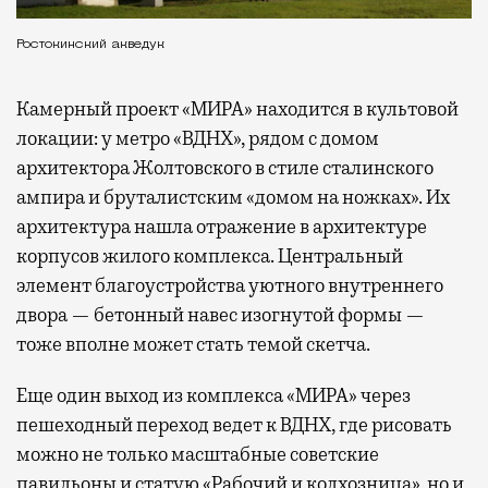
Ростокинский акведук
Камерный проект «МИРА» находится в культовой
локации: у метро «ВДНХ», рядом с домом
архитектора Жолтовского в стиле сталинского
ампира и бруталистским «домом на ножках». Их
архитектура нашла отражение в архитектуре
корпусов жилого комплекса. Центральный
элемент благоустройства уютного внутреннего
двора — бетонный навес изогнутой формы —
тоже вполне может стать темой скетча.
Еще один выход из комплекса «МИРА» через
пешеходный переход ведет к ВДНХ, где рисовать
можно не только масштабные советские
павильоны и статую «Рабочий и колхозница», но и,