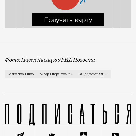
Фото: Павел Лисицын/РИА Новости
Его называют одним из «соколов Жириновского». Бли
Борис Чернышов
выборы мэра Москвы
кандидат от ЛДПР