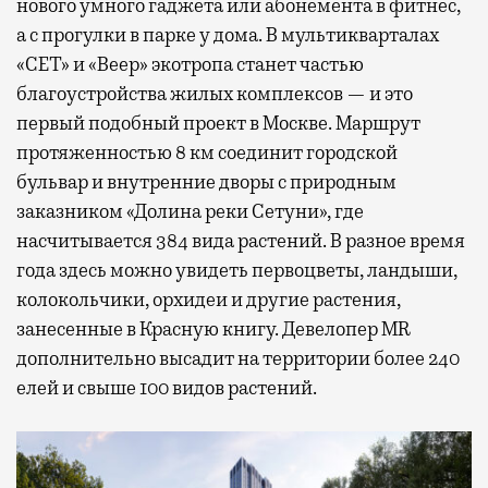
нового умного гаджета или абонемента в фитнес,
а с прогулки в парке у дома. В мультикварталах
«СЕТ» и «Веер» экотропа станет частью
благоустройства жилых комплексов — и это
первый подобный проект в Москве. Маршрут
протяженностью 8 км соединит городской
бульвар и внутренние дворы с природным
заказником «Долина реки Сетуни», где
насчитывается 384 вида растений. В разное время
года здесь можно увидеть первоцветы, ландыши,
колокольчики, орхидеи и другие растения,
занесенные в Красную книгу. Девелопер MR
дополнительно высадит на территории более 240
елей и свыше 100 видов растений.