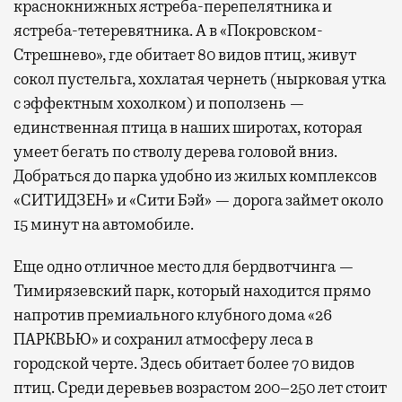
краснокнижных ястреба-перепелятника и
ястреба-тетеревятника. А в «Покровском-
Стрешнево», где обитает 80 видов птиц, живут
сокол пустельга, хохлатая чернеть (нырковая утка
с эффектным хохолком) и поползень —
единственная птица в наших широтах, которая
умеет бегать по стволу дерева головой вниз.
Добраться до парка удобно из жилых комплексов
«СИТИДЗЕН» и «Сити Бэй» — дорога займет около
15 минут на автомобиле.
Еще одно отличное место для бердвотчинга —
Тимирязевский парк, который находится прямо
напротив премиального клубного дома «26
ПАРКВЬЮ» и сохранил атмосферу леса в
городской черте. Здесь обитает более 70 видов
птиц. Среди деревьев возрастом 200–250 лет стоит