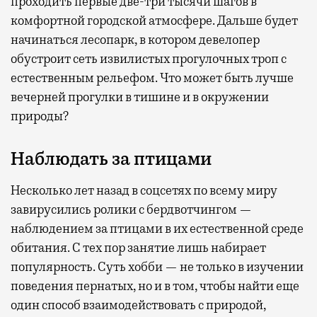
проходить первые две-три тысячи шагов в
комфортной городской атмосфере. Дальше будет
начинаться лесопарк, в котором девелопер
обустроит сеть извилистых прогулочных троп с
естественным рельефом. Что может быть лучше
вечерней прогулки в тишине и в окружении
природы?
Наблюдать за птицами
Несколько лет назад в соцсетях по всему миру
завирусились ролики с бердвотчингом —
наблюдением за птицами в их естественной среде
обитания. С тех пор занятие лишь набирает
популярность. Суть хобби — не только в изучении
поведения пернатых, но и в том, чтобы найти еще
один способ взаимодействовать с природой,