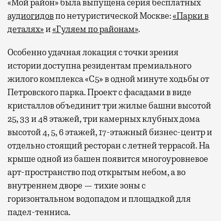
«Мой район» была выпущена серия бесплатных
аудиогидов
по нетуристической Москве:
«Парки в
деталях»
и
«Гуляем по районам»
.
Особенно удачная локация с точки зрения
истории доступна резидентам премиального
жилого комплекса «С5»
в одной минуте ходьбы от
Петровского парка. Проект с фасадами в виде
кристаллов объединит три жилые башни высотой
25, 33 и 48 этажей, три камерных клубных дома
высотой 4, 5, 6 этажей, 17-этажный бизнес-центр и
отдельно стоящий ресторан с летней террасой. На
крыше одной из башен появится многоуровневое
арт-пространство под открытым небом, а во
внутреннем дворе — тихие зоны с
горизонтальном водопадом и площадкой для
падел-тенниса.