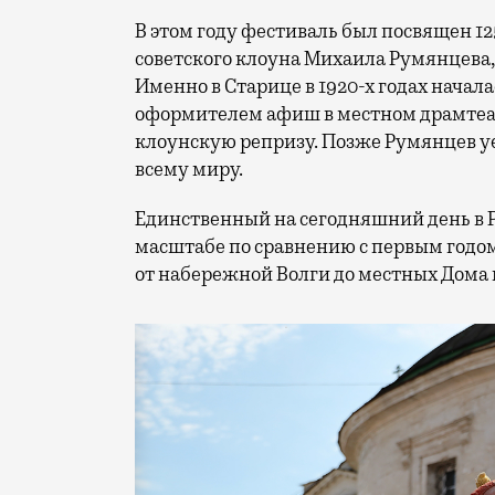
В этом году фестиваль был посвящен 1
советского клоуна Михаила Румянцева
Именно в Старице в 1920-х годах начала
оформителем афиш в местном драмтеат
клоунскую репризу. Позже Румянцев уех
всему миру.
Единственный на сегодняшний день в 
масштабе по сравнению с первым годом
от набережной Волги до местных Дома 