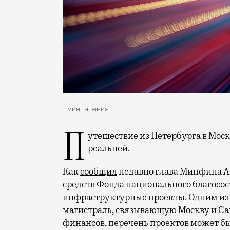
1 мин. чтения
Путешествие из Петербурга в Москву со скоростью 400 км/ч становится все
реальней.
Как
сообщил
недавно глава Минфина А
средств Фонда национального благосо
инфраструктурные проекты. Одним из 
магистраль, связывающую Москву и Са
финансов, перечень проектов может бы