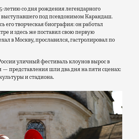
25-летию со дня рождения легендарного
, выступавшего под псевдонимом Карандаш.
сь его творческая биография: он работал
ре и здесь же поставил свою первую
ал в Москву, прославился, гастролировал по
России уличный фестиваль клоунов вырос в
 — представления шли два дня на пяти сценах:
культуры и стадиона.