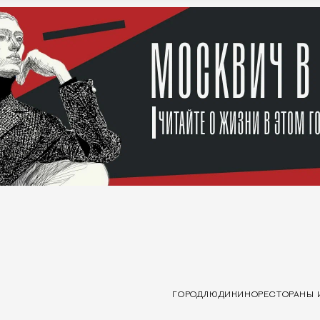
ГОРОД
ЛЮДИ
КИНО
РЕСТОРАНЫ 