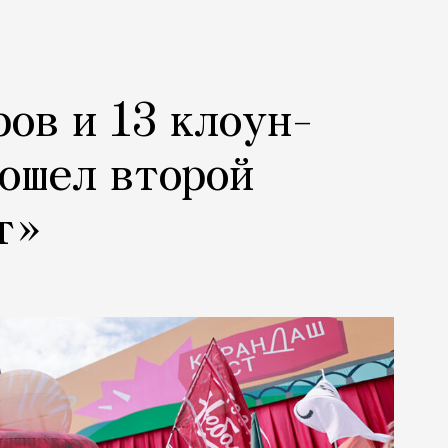
ров и 13 клоун-
рошел второй
т»