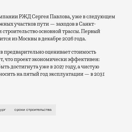
омпании РЖД Сергея Павлова, уже в следующем
жных участков пути — заходов в Санкт-
ся строительство основной трассы. Первый
ится из Москвы в декабре 2026 года.
в предварительно оценивает стоимость
ает, что проект экономически эффективен:
ть достигнута уже в 2027 году, а чистую
носить на пятый год эксплуатации — в 2031
 скоростью 400 км/ч становится все реальней. Как с
ург
сроки строительства