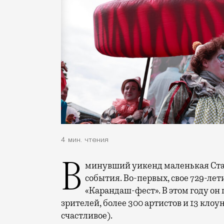
4 мин. чтения
В минувший уикенд маленькая Старица в Тверской области отметила сразу два
события. Во-первых, свое 729-ле
«Карандаш-фест». В этом году он 
зрителей, более 300 артистов и 13 клоу
счастливое).