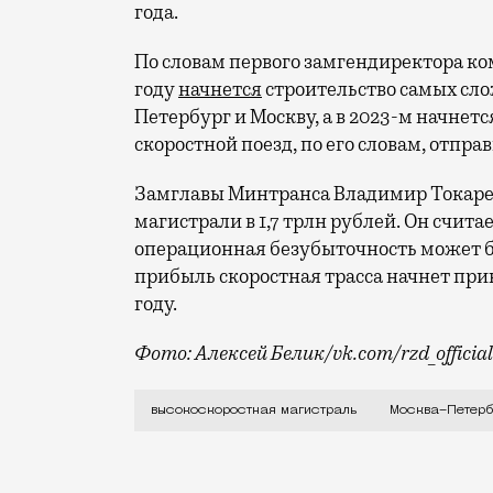
года.
По словам первого замгендиректора к
году
начнется
строительство самых сло
Петербург и Москву, а в 2023-м начнет
скоростной поезд, по его словам, отправ
Замглавы Минтранса Владимир Токаре
магистрали в 1,7 трлн рублей. Он счит
операционная безубыточность может бы
прибыль скоростная трасса начнет при
году.
Фото: Алексей Белик/vk.com/rzd_official
Путешествие из Петербурга в Москву со
высокоскоростная магистраль
Москва–Петерб