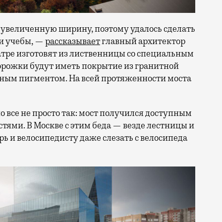
 увеличенную ширину, поэтому удалось сделать
 и учебы, —
рассказывает
главный архитектор
атре изготовят из лиственницы со специальным
рожки будут иметь покрытие из гранитной
тным пигментом. На всей протяженности моста
 все не просто так: мост получился доступным
ями. В Москве с этим беда — везде лестницы и
ь и велосипедисту даже слезать с велосипеда