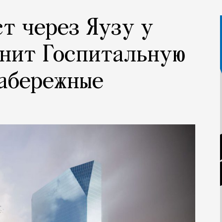
т через Яузу у
инит Госпитальную
абережные