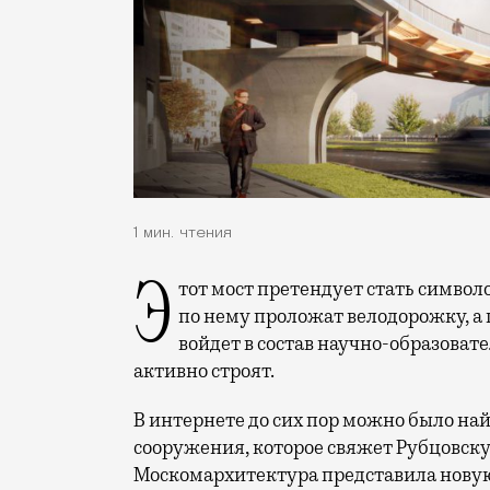
1 мин. чтения
Этот мост претендует стать символом современного московского благоустройства:
по нему проложат велодорожку, а 
войдет в состав научно-образоват
активно строят.
В интернете до сих пор можно было най
сооружения, которое свяжет Рубцовск
Москомархитектура представила нову