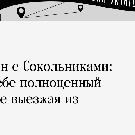
н с Сокольниками:
ебе полноценный
не выезжая из