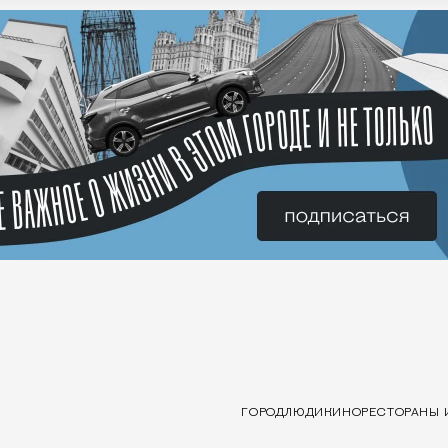
ГОРОД
ЛЮДИ
КИНО
РЕСТОРАНЫ 