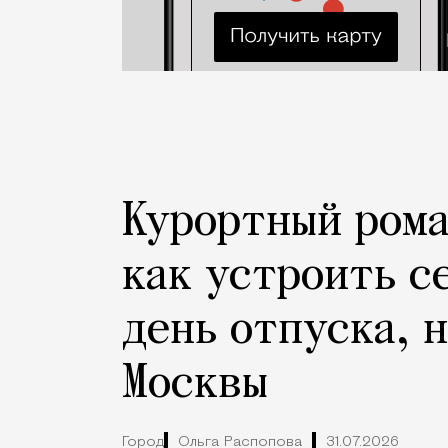
Курортный рома
как устроить с
день отпуска, 
Москвы
Город
Ольга Распопова
31.07.2026