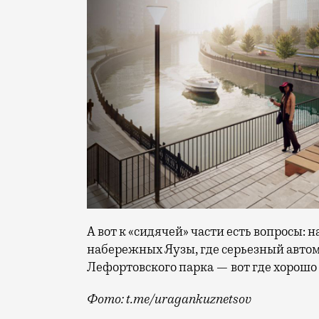
А вот к «сидячей» части есть вопросы: 
набережных Яузы, где серьезный авто
Лефортовского парка — вот где хорошо 
Фото: t.me/uragankuznetsov