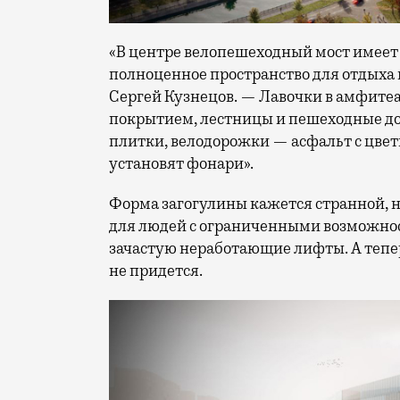
«В центре велопешеходный мост имеет
полноценное пространство для отдыха
Сергей Кузнецов. — Лавочки в амфите
покрытием, лестницы и пешеходные до
плитки, велодорожки — асфальт с цве
установят фонари».
Форма загогулины кажется странной, но
для людей с ограниченными возможност
зачастую неработающие лифты. А тепер
не придется.