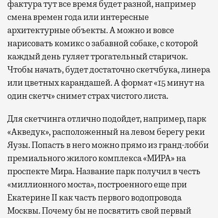
фактура тут все время будет разной, например
смена времен года или интересные
архитектурные объекты. А можно и вовсе
нарисовать комикс о забавной собаке, с которой
каждый день гуляет трогательный старичок.
Чтобы начать, будет достаточно скетчбука, линера
или цветных карандашей. А формат «15 минут на
один скетч» снимет страх чистого листа.
Для скетчинга отлично подойдет, например, парк
«Акведук», расположенный на левом берегу реки
Яузы. Попасть в него можно прямо из гранд-лобби
премиального жилого комплекса «МИРА» на
проспекте Мира. Название парк получил в честь
«миллионного моста», построенного еще при
Екатерине II как часть первого водопровода
Москвы. Почему бы не посвятить свой первый