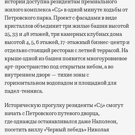
истории доступна резидентам премиального
жилого комплекса «С5»
в одной минуте ходьбы от
Петровского парка. Проект с фасадами в виде
кристаллов объединит три жилые башни высотой
25, 33 и 48 этажей, три камерных клубных дома
высотой 4, 5, 6 этажей, 17-этажный бизнес-центр и
отдельно стоящий ресторан с летней террасой. На
крыше одной из башен появится многоуровневое
арт-пространство под открытым небом, а во
внутреннем дворе — тихие зоны с
горизонтальном водопадом и площадкой для
падел-тенниса.
Историческую прогулку резиденты «С5» смогут
начать с Петровского путевого дворца,
где
однажды останавливался даже Наполеон,
посетить виллу «Черный лебедь» Николая