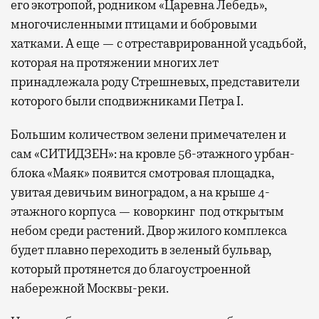
его экотропой, родником «Царевна Лебедь»,
многочисленными птицами и бобровыми
хатками. А еще — с отреставрированной усадьбой,
которая на протяжении многих лет
принадлежала роду Стрешневых, представители
которого были сподвижниками Петра I.
Большим количеством зелени примечателен и
сам «СИТИДЗЕН»: на кровле 56-этажного урбан-
блока «Маяк» появится смотровая площадка,
увитая девичьим виноградом, а на крыше 4-
этажного корпуса — коворкинг под открытым
небом среди растений. Двор жилого комплекса
будет плавно переходить в зеленый бульвар,
который протянется до благоустроенной
набережной Москвы-реки.