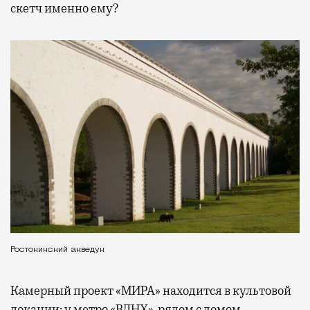
скетч именно ему?
Ростокинский акведук
Камерный проект «МИРА» находится в культовой
локации: у метро «ВДНХ», рядом с домом