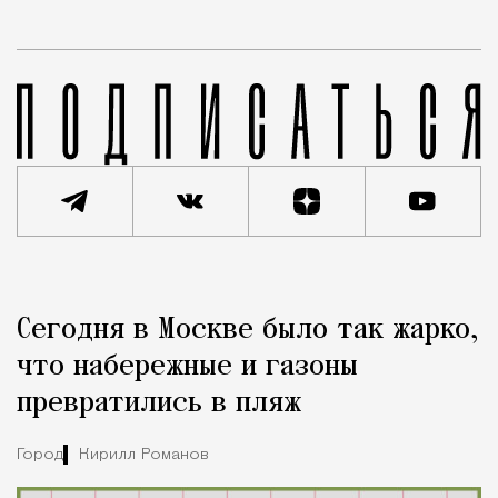
Реклама
Редакция Москвич Mag
Сегодня в Москве было так жарко,
Город
что набережные и газоны
превратились в пляж
Город
Кирилл Романов