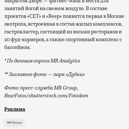
закрытом дворе — фитнес-зоны и места для
занятий йогой на свежем воздухе. В составе
проектов «СЕТ» и «Веер»
появится
первая в Москве
экотропа, встроенная в состав жилых комплексов,
гастрокластер, состоящий из восьми ресторанов и
20 фуд-корнеров, а также спортивный комплекс с
бассейном.
* По данным опроса MR Analytics
** Заглавное фото — парк «Дубки»
Фото: пресс-служба MR Group,
BearFotos
/shutterstock.com/Fotodom
Квадратные метры, планировки, вид из окон
Реклама
MR Group