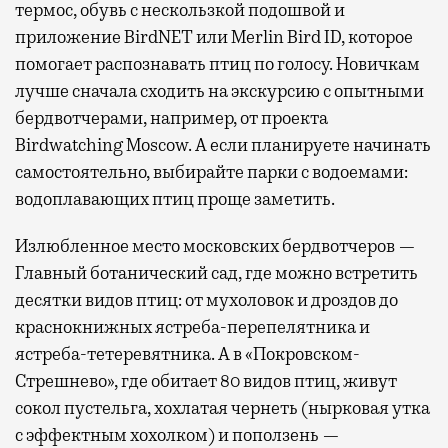
термос, обувь с нескользкой подошвой и
приложение BirdNET или Merlin Bird ID, которое
помогает распознавать птиц по голосу. Новичкам
лучше сначала сходить на экскурсию с опытными
бердвотчерами, например, от проекта
Birdwatching Moscow. А если планируете начинать
самостоятельно, выбирайте парки с водоемами:
водоплавающих птиц проще заметить.
Излюбленное место московских бердвотчеров —
Главный ботанический сад, где можно встретить
десятки видов птиц: от мухоловок и дроздов до
краснокнижных ястреба-перепелятника и
ястреба-тетеревятника. А в «Покровском-
Стрешнево», где обитает 80 видов птиц, живут
сокол пустельга, хохлатая чернеть (нырковая утка
с эффектным хохолком) и поползень —