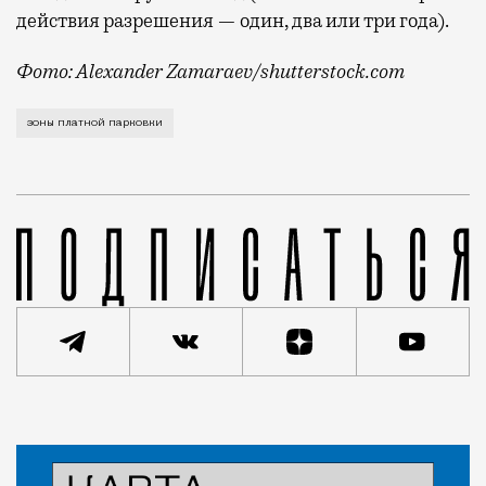
действия разрешения — один, два или три года).
Фото: Alexander Zamaraev/shutterstock.com
Новые зоны платной парковки заработали с сегодняш
зоны платной парковки
Статья
Николай Спиридонов
Город