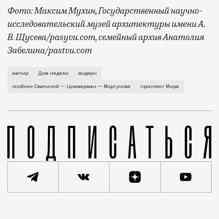
Фото: Максим Мухин, Государственный научно-
исследовательский музей архитектуры имени А.
В. Щусева/pasyvu.com, семейный архив Анатолия
Забелина/pastvu.com
История каменного строения в Мещанской слободе —
ампир
Дом недели
модерн
особняк Свечиной — Циммерман — Моргунова
проспект Мира