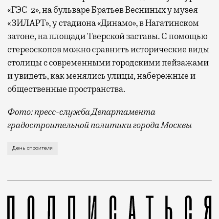
«ГЭС-2», на бульваре Братьев Весниных у музея
«ЗИЛАРТ», у стадиона «Динамо», в Нагатинском
затоне, на площади Тверской заставы. С помощью
стереоскопов можно сравнить исторические виды
столицы с современными городскими пейзажами
и увидеть, как менялись улицы, набережные и
общественные пространства.
Фото: пресс-служба Департамента
градостроительной политики города Москвы
В этом году профессиональный праздник День строи
День строителя