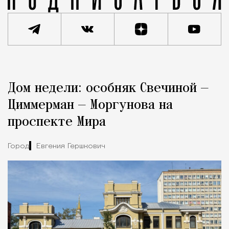
Реклама
Редакция Москвич Mag
Дом недели: особняк Свечиной —
Город
Циммерман — Моргунова на
проспекте Мира
Город
Евгения Гершкович