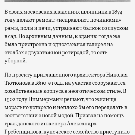
В своих московских владениях шляпники в 1874
году делают ремонт: «исправляют починками»
рамы, полы и печи, устраивают балкон со спуском
в сад. По архивным данным, к зданию тогда же
была пристроена и одноэтажная галерея на
столбах с двухэтажной ретирадой, то есть
уборной.
По проекту приглашенного архитектора Николая
Тютюнова в 1890-е годы на участке сооружаются
хозяйственные корпуса в неоготическом стиле. В
1902 году Циммерманы решают, что жилище
морально устарело и неплохо бы его переделать в
соответствии с новой модой. Призвав на помощь
гражданского инженера Александра
Гребенщикова, купеческое семейство приступило