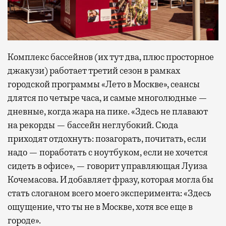
Комплекс бассейнов (их тут два, плюс просторное
джакузи) работает третий сезон в рамках
городской программы «Лето в Москве», сеансы
длятся по четыре часа, и самые многолюдные —
дневные, когда жара на пике. «Здесь не плавают
на рекорды — бассейн неглубокий. Сюда
приходят отдохнуть: позагорать, почитать, если
надо — поработать с ноутбуком, если не хочется
сидеть в офисе», — говорит управляющая Луиза
Кочемасова. И добавляет фразу, которая могла бы
стать слоганом всего моего эксперимента: «Здесь
ощущение, что ты не в Москве, хотя все еще в
городе».