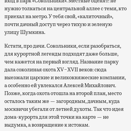
вход в парк «Сокольники». Местные оценят: не
нужно толкаться на центральной аллее с теми, кто
приехал на метро. У тебя свой, «калиточный»,
почти дачный доступ через тихую и зеленую
улицу Шумкина.
Кстати, про дачи. Сокольники, если разобраться,
для курортной легенды подходят даже больше,
чем кажется на первый взгляд. Название парку
дала соколиная охота XV−XVII веков: сюда
выезжали царские и великокняжеские компании,
а особенно ей увлекался Алексей Михайлович.
Позже, когда охота отошла на второй план, место
осталось таким же — загородным, дачным, куда
москвичи убегали от летней духоты. Так что идея
дома-курорта для этой точки на карте — не
выдумка, а возвращение к истокам.