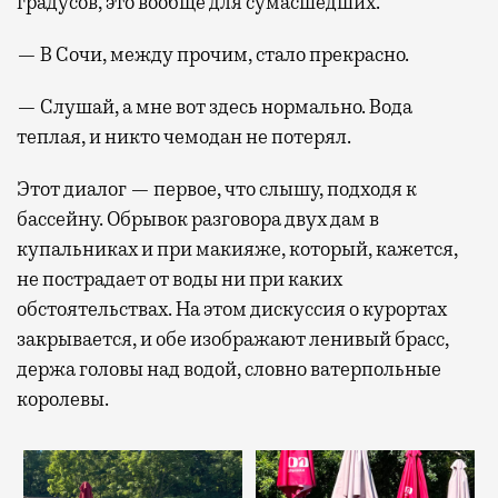
градусов, это вообще для сумасшедших.
— В Сочи, между прочим, стало прекрасно.
— Слушай, а мне вот здесь нормально. Вода
теплая, и никто чемодан не потерял.
Этот диалог — первое, что слышу, подходя к
бассейну. Обрывок разговора двух дам в
купальниках и при макияже, который, кажется,
не пострадает от воды ни при каких
обстоятельствах. На этом дискуссия о курортах
закрывается, и обе изображают ленивый брасс,
держа головы над водой, словно ватерпольные
королевы.