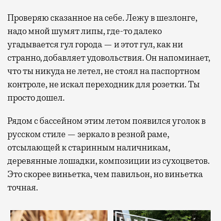
Проверяю сказанное на себе. Лежу в шезлонге,
надо мной шумят липы, где-то далеко
угадывается гул города — и этот гул, как ни
странно, добавляет удовольствия. Он напоминает,
что ты никуда не летел, не стоял на паспортном
контроле, не искал переходник для розетки. Ты
просто дошел.
Рядом с бассейном этим летом появился уголок в
русском стиле — зеркало в резной раме,
отсылающей к старинным наличникам,
деревянные лошадки, композиции из сухоцветов.
Это скорее виньетка, чем павильон, но виньетка
точная.