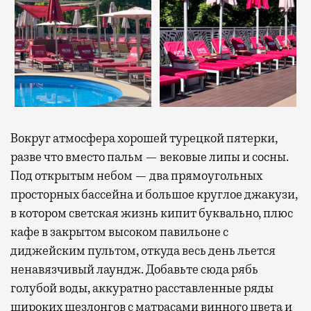
Вокруг атмосфера хорошей турецкой пятерки,
разве что вместо пальм — вековые липы и сосны.
Под открытым небом — два прямоугольных
просторных бассейна и большое круглое джакузи,
в котором светская жизнь кипит буквально, плюс
кафе в закрытом высоком павильоне с
диджейским пультом, откуда весь день льется
ненавязчивый лаундж. Добавьте сюда рябь
голубой воды, аккуратно расставленные ряды
широких шезлонгов с матрасами винного цвета и