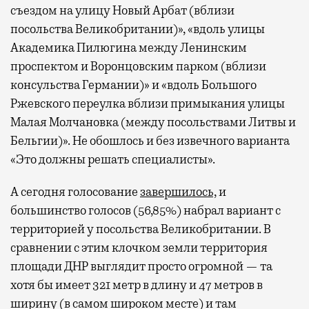
съездом на улицу Новый Арбат (вблизи
посольства Великобритании)», «вдоль улицы
Академика Пилюгина между Ленинским
проспектом и Воронцовским парком (вблизи
консульства Германии)» и «вдоль Большого
Ржевского переулка вблизи примыкания улицы
Малая Молчановка (между посольствами Литвы и
Бельгии)». Не обошлось и без извечного варианта
«Это должны решать специалисты».
А сегодня голосование
завершилось,
и
большинство голосов (56,85%) набрал вариант с
территорией у посольства Великобритании. В
сравнении с этим клочком земли территория
площади ДНР выглядит просто огромной — та
хотя бы имеет 321 метр в длину и 47 метров в
ширину (в самом широком месте) и там