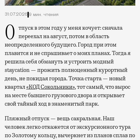
31.07.2026
9 мин. чтения
Отпуск в этом году у меня кочует: сначала
переехал на август, потом в область
неопределенного будущего. Город при этом
плавится и не спрашивает о моих планах. Тогда я
решила себя обмануть и устроить модный
staycation — прожить полноценный курортный
день, не покидая города. Точка старта — новый
квартал
«КОД Сокольники»
, тот самый, что вырос
на месте бывшего грузового двора и открывает
свой тайный ход в знаменитый парк.
Пляжный отпуск — вещь сакральная. Наш
человек легко откажется от экскурсионного тура
по Золотому кольцу, вычеркнет из планов сплав по