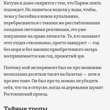
Катуни и даже смирится с тем, что Париж опять
подождет. Но лишиться недели у воды, чтобы,
лежа у бассейна в новом купальнике,
перебрасываться с такими же расслабленными
соседями светскими репликами, это уже
покушение на права личности. Те, кто называет
этот отдых «тюленьим», просто завидуют — год
без моря и без законно приобретенного загара
воспринимается как год, прожитый зря.
Поэтому мой эксперимент был не про экономию
нескольких десятков тысяч на билетах — хотя и
про нее тоже. Он был про то, можно ли убедить
себя, что ты в отпуске, когда за деревьями шумит
Ростокинский проезд.
Тайные тропы