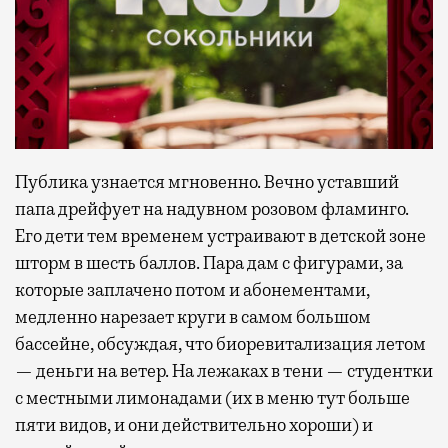
Публика узнается мгновенно. Вечно уставший
папа дрейфует на надувном розовом фламинго.
Его дети тем временем устраивают в детской зоне
шторм в шесть баллов. Пара дам с фигурами, за
которые заплачено потом и абонементами,
медленно нарезает круги в самом большом
бассейне, обсуждая, что биоревитализация летом
— деньги на ветер. На лежаках в тени — студентки
с местными лимонадами (их в меню тут больше
пяти видов, и они действительно хороши) и