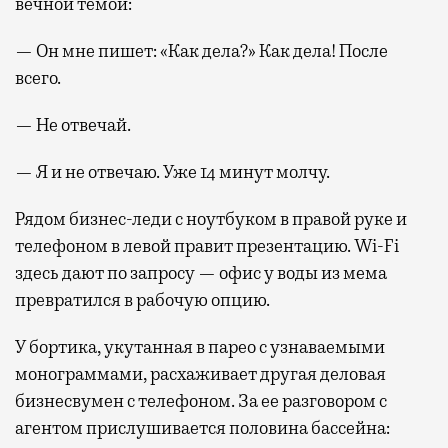
вечной темой:
— Он мне пишет: «Как дела?» Как дела! После
всего.
— Не отвечай.
— Я и не отвечаю. Уже 14 минут молчу.
Рядом бизнес-леди с ноутбуком в правой руке и
телефоном в левой правит презентацию. Wi-Fi
здесь дают по запросу — офис у воды из мема
превратился в рабочую опцию.
У бортика, укутанная в парео с узнаваемыми
монограммами, расхаживает другая деловая
бизнесвумен с телефоном. За ее разговором с
агентом прислушивается половина бассейна: