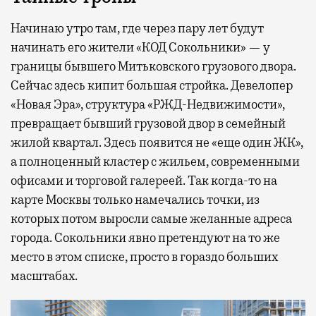
Начинаю утро там, где через пару лет будут
начинать его жители «КОД Сокольники» — у
границы бывшего Митьковского грузового двора.
Сейчас здесь кипит большая стройка. Девелопер
«Новая Эра», структура «РЖД-Недвижимости»,
превращает бывший грузовой двор в семейный
жилой квартал. Здесь появится не «еще один ЖК»,
а полноценный кластер с жильем, современными
офисами и торговой галереей. Так когда-то на
карте Москвы только намечались точки, из
которых потом выросли самые желанные адреса
города. Сокольники явно претендуют на то же
место в этом списке, просто в гораздо больших
масштабах.