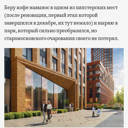
Беру кофе навынос в одном из хипстерских мест
(после реновации, первый этап которой
завершился в декабре, их тут немало) и ныряю в
парк, который сильно преобразился, но
старомосковского очарования своего не потерял.