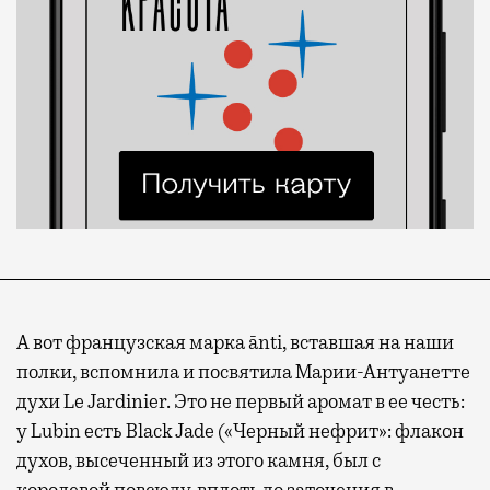
А вот французская марка ānti, вставшая на наши
полки, вспомнила и посвятила Марии-Антуанетте
духи Le Jardinier. Это не первый аромат в ее честь:
у Lubin есть Black Jade («Черный нефрит»: флакон
духов, высеченный из этого камня, был с