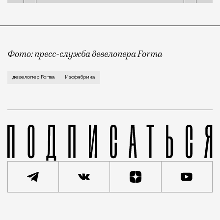
Фото: пресс-служба девелопера Forma
Корпус скульптуры и лепки Изофабрики на Часовой 
девелопер Forma
Изофабрика