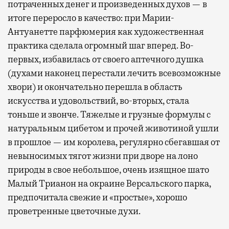
потраченных денег и произведенных духов — в
итоге переросло в качество: при Марии-
Антуанетте парфюмерия как художественная
практика сделала огромный шаг вперед. Во-
первых, избавилась от своего аптечного душка
(духами наконец перестали лечить всевозможные
хвори) и окончательно перешла в область
искусства и удовольствий, во-вторых, стала
тоньше и звонче. Тяжелые и грузные формулы с
натуральным цибетом и прочей животиной ушли
в прошлое — им королева, регулярно cбегавшая от
невыносимых тягот жизни при дворе на лоно
природы в свое небольшое, очень изящное шато
Малый Трианон на окраине Версальского парка,
предпочитала свежие и «простые», хорошо
проветренные цветочные духи.