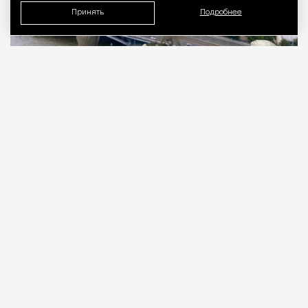
Принять
Подробнее
06.08.2026
3 мин. чтения
Тридцать первый этаж. 176 метров над
уровнем Москвы-реки, у слияния с Яузой.
Подо мной город, который задумывали как
символ. Семь шпилей из восьми
запланированных. Восьмой, в Зарядье, так и не
достроили.
ПРОДОЛЖЕНИЕ НИЖЕ