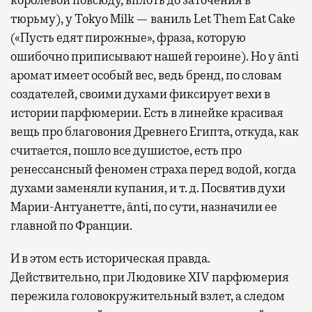
королевой повсюду, вплоть до заточения в
тюрьму), у Tokyo Milk — ваниль Let Them Eat Cake
(«Пусть едят пирожные», фраза, которую
ошибочно приписывают нашей героине). Но у ānti
аромат имеет особый вес, ведь бренд, по словам
создателей, своими духами фиксирует вехи в
истории парфюмерии. Есть в линейке красивая
вещь про благовония Древнего Египта, откуда, как
считается, пошло все душистое, есть про
ренессансный феномен страха перед водой, когда
духами заменяли купания, и т. д. Посвятив духи
Марии-Антуанетте, ānti, по сути, назначили ее
главной по Франции.
И в этом есть историческая правда.
Действительно, при Людовике XIV парфюмерия
пережила головокружительный взлет, а следом