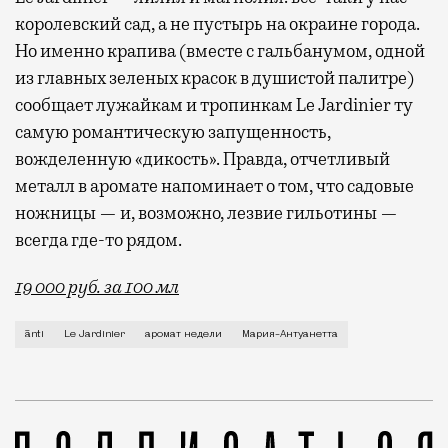
королевский сад, а не пустырь на окраине города.
Но именно крапива (вместе с гальбанумом, одной
из главных зеленых красок в душистой палитре)
сообщает лужайкам и тропинкам Le Jardinier ту
самую романтическую запущенность,
вожделенную «дикость». Правда, отчетливый
металл в аромате напоминает о том, что садовые
ножницы — и, возможно, лезвие гильотины —
всегда где-то рядом.
19 000 руб. за 100 мл
Если попросить знакомого парфманьяка назвать исто
ānti
Le Jardinier
аромат недели
Мария-Антуанетта