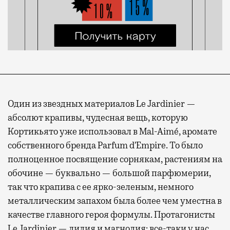
Один из звездных материалов Le Jardinier —
абсолют крапивы, чудесная вещь, которую
Кортикьято уже использовал в Mal-Aimé, аромате
собственного бренда Parfum d’Empire. То было
полноценное посвящение сорнякам, растениям на
обочине — буквально — большой парфюмерии,
так что крапива с ее ярко-зеленым, немного
металлическим запахом была более чем уместна в
качестве главного героя формулы. Протагонисты
Le Jardinier — лилия и магнолия: все-таки у нас