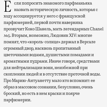
Если попросить знакомого парфманьяка
назвать историческую личность, которая с
ходу ассоциируется у него с французской
парфюмерией, первой почти наверняка
прозвучит Коко Шанель, мать легендарных Chanel
№5. Вторым, возможно, Людовик XIV: многие
помнят, что «король-солнце» держал в Версале
огромный двор, насквозь пропитанный
цветочными водами, душистыми помадами и
ароматными пудрами. Иначе говоря, средствами
для нейтрализации вони, неизбежной при
скоплении людей и в отсутствие проточной воды.
Про Марию-Антуанетту мало кто вспомнит: ее
образ в массовом сознании, безусловно, очень
броский, но есть в нем краски и поярче
парфюмерии.