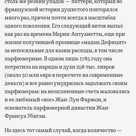
столь же резкий упадок — паттерн, который во
французской истории душистого повторялся
много раз, причем почти всегда в масштабах
одного поколения. Его следующий виток выпал
как раз на времена Марии-Антуанетты, еще при
жизни получившей прозвище «мадам Дефицит»
за непосильные для казны расходы, в том числе
парфюмерные. В одном лишь 1785 году она
потратила на наряды и духи 258 тыс. ливров
(около 30 млн евро в пересчете на современные
деньги) и все равно умудрилась задолжать своим
парфюмерам: на неоплаченные счета жаловались
и ее любимый «нос» Жан-Луи Фаржон, и
основатель парфюмерной династии Жан-
Франсуа Убиган.
Но здесь тот самый случай, когда количество —