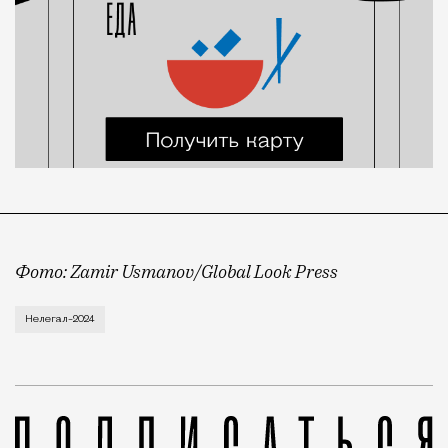
Фото: Zamir Usmanov/Global Look Press
Эту кампанию МВД проводит ежегодно, традиционно о
Нелегал-2024