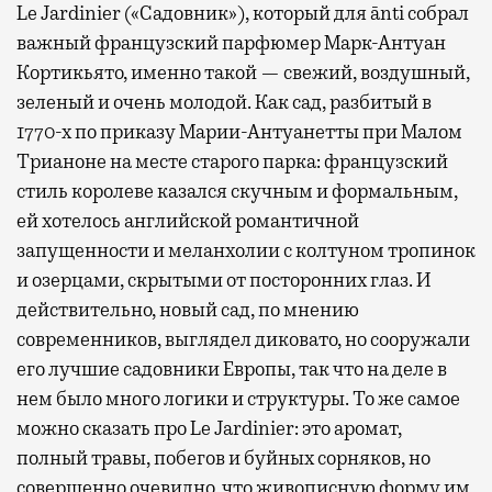
Le Jardinier («Садовник»), который для ānti собрал
важный французский парфюмер Марк-Антуан
Кортикьято, именно такой — свежий, воздушный,
зеленый и очень молодой. Как сад, разбитый в
1770-х по приказу Марии-Антуанетты при Малом
Трианоне на месте старого парка: французский
стиль королеве казался скучным и формальным,
ей хотелось английской романтичной
запущенности и меланхолии с колтуном тропинок
и озерцами, скрытыми от посторонних глаз. И
действительно, новый сад, по мнению
современников, выглядел диковато, но сооружали
его лучшие садовники Европы, так что на деле в
нем было много логики и структуры. То же самое
можно сказать про Le Jardinier: это аромат,
полный травы, побегов и буйных сорняков, но
совершенно очевидно, что живописную форму им