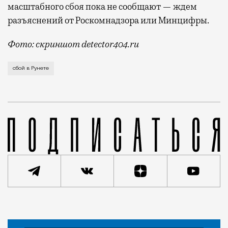
масштабного сбоя пока не сообщают — ждем
разъяснений от Роскомнадзора или Минцифры.
Фото: скриншот detector404.ru
Если не открывается Telegram, все уже давно привы
сбой в Рунете
Статья
Николай Спиридонов