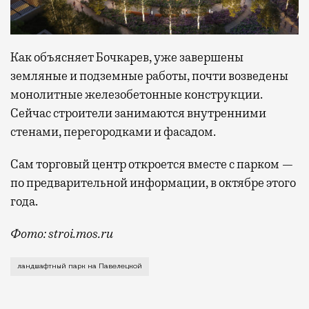
Как объясняет Бочкарев, уже завершены
земляные и подземные работы, почти возведены
монолитные железобетонные конструкции.
Сейчас строители занимаются внутренними
стенами, перегородками и фасадом.
Сам торговый центр откроется вместе с парком —
по предварительной информации, в октябре этого
года.
Фото: stroi.mos.ru
Ждать осталось всего ничего. Как известно, на Пав
ландшафтный парк на Павелецкой