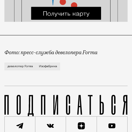
Фото: пресс-служба девелопера Forma
Корпус скульптуры и лепки Изофабрики на Часовой 
девелопер Forma
Изофабрика