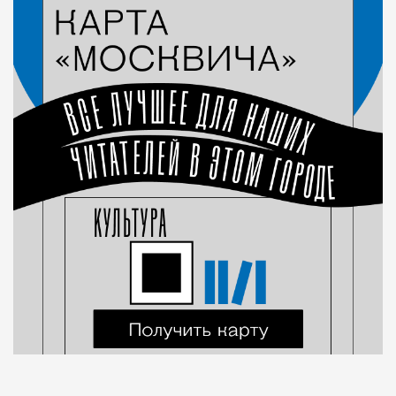
Город