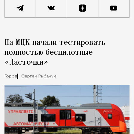
Реклама
Редакция Москвич Mag
На МЦК начали тестировать
Город
полностью беспилотные
«Ласточки»
Город
Сергей Рыбачук