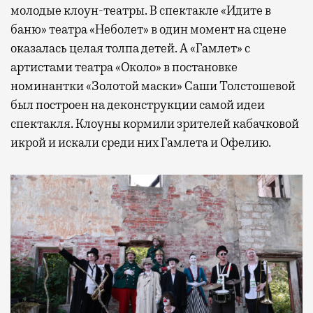
молодые клоун-театры. В спектакле «Идите в
баню» театра «Неболет» в один момент на сцене
оказалась целая толпа детей. А «Гамлет» с
артистами театра «Около» в постановке
номинантки «Золотой маски» Саши Толстошевой
был построен на деконструкции самой идеи
спектакля. Клоуны кормили зрителей кабачковой
икрой и искали среди них Гамлета и Офелию.