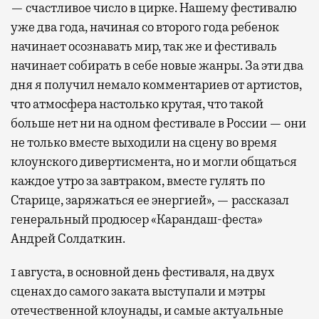
— счастливое число в цирке. Нашему фестивалю
уже два года, начиная со второго года ребенок
начинает осознавать мир, так же и фестиваль
начинает собирать в себе новые жанры. За эти два
дня я получил немало комментариев от артистов,
что атмосфера настолько крутая, что такой
больше нет ни на одном фестивале в России — они
не только вместе выходили на сцену во время
клоунского дивертисмента, но и могли общаться
каждое утро за завтраком, вместе гулять по
Старице, заряжаться ее энергией», — рассказал
генеральный продюсер «Карандаш-феста»
Андрей Солдаткин.
1 августа, в основной день фестиваля, на двух
сценах до самого заката выступали и мэтры
отечественной клоунады, и самые актуальные