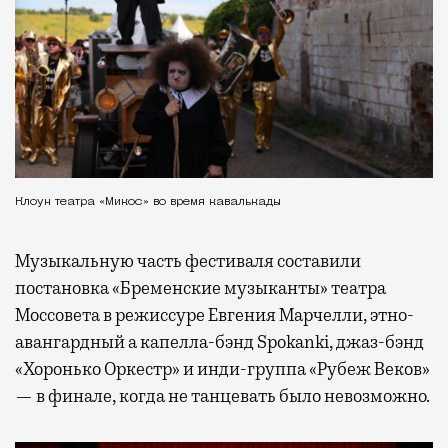
Клоун театра «Микос» во время кавалькады
Музыкальную часть фестиваля составили
постановка «Бременские музыканты» театра
Моссовета в режиссуре Евгения Марчелли, этно-
авангардный а капелла-бэнд Spokanki, джаз-бэнд
«Хоронько Оркестр» и инди-группа «Рубеж Веков»
— в финале, когда не танцевать было невозможно.