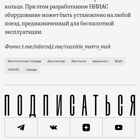
кольце. При этом разработанное НИИАС
оборудование может быть установлено на любой
поезд, предназначенный для беспилотной
эксплуатации.
Фото: t.me/telerzd,t.me/razvitie_metro_msk
Новые поезда работают на четвертом уровне автома
беспилотные поезда
Диспетчер
Ласточки
машинист
МЦК
НИИАС
поезда