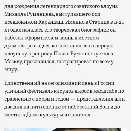
дня рождения легендарного советского клоуна
Михаила Румянцева, выступавшего под
псевдонимом Карандаш. Именно в Старице в 1920-
х годах началась его творческая биография: он
работал оформителем афиш в местном
драмтеатре и здесь же поставил свою первую
клоунскую репризу. Позже Румянцев уехал в
Москву, прославился, гастролировал по всему
миру.
Единственный на сегодняшний день в России
уличный фестиваль клоунов вырос в масштабе по
сравнению с первым годом — представления шли
два дня на пяти сценах: от набережной Волги до
местных Дома культуры и стадиона.