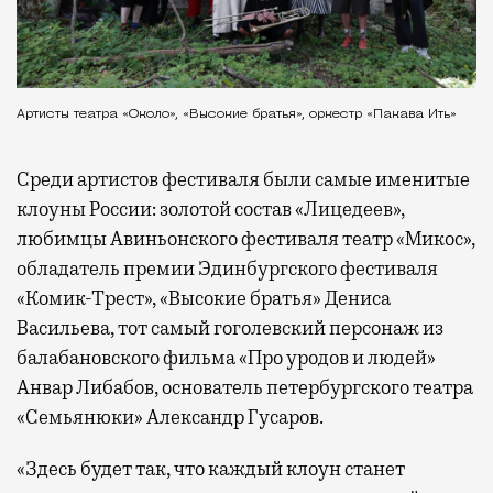
Артисты театра «Около», «Высокие братья», оркестр «Пакава Ить»
Среди артистов фестиваля были самые именитые
клоуны России: золотой состав «Лицедеев»,
любимцы Авиньонского фестиваля театр «Микос»,
обладатель премии Эдинбургского фестиваля
«Комик-Трест», «Высокие братья» Дениса
Васильева, тот самый гоголевский персонаж из
балабановского фильма «Про уродов и людей»
Анвар Либабов, основатель петербургского театра
«Семьянюки» Александр Гусаров.
«Здесь будет так, что каждый клоун станет