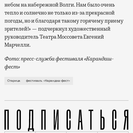
небом на набережной Волги. Нам было очень
тепло и солнечно не только из-за прекрасной
погоды, но и благодаря такому горячему приему
зрителей!» — подчеркнул художественный
руководитель Театра Моссовета Евгений
Марчелли.
Фото: пресс-служба фестиваля «Карандаш-
фест»
В минувший уикенд маленькая Старица в Тверской об
Старица
фестиваль «Карандаш-фест»