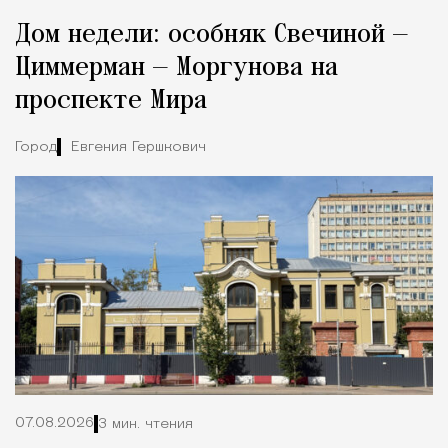
Реклама
Редакция Москвич Mag
Дом недели: особняк Свечиной —
Город
Циммерман — Моргунова на
проспекте Мира
Город
Евгения Гершкович
07.08.2026
3 мин. чтения