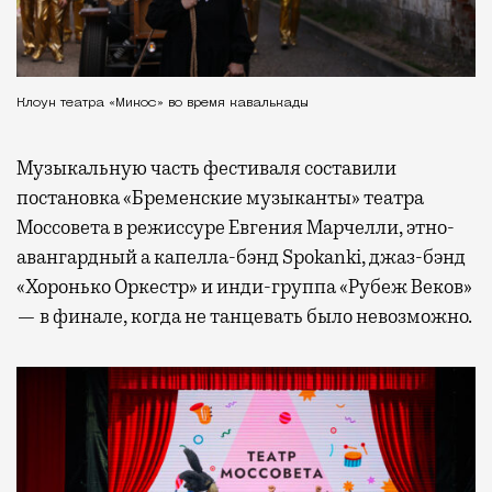
Клоун театра «Микос» во время кавалькады
Музыкальную часть фестиваля составили
постановка «Бременские музыканты» театра
Моссовета в режиссуре Евгения Марчелли, этно-
авангардный а капелла-бэнд Spokanki, джаз-бэнд
«Хоронько Оркестр» и инди-группа «Рубеж Веков»
— в финале, когда не танцевать было невозможно.