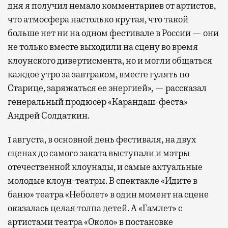
дня я получил немало комментариев от артистов,
что атмосфера настолько крутая, что такой
больше нет ни на одном фестивале в России — они
не только вместе выходили на сцену во время
клоунского дивертисмента, но и могли общаться
каждое утро за завтраком, вместе гулять по
Старице, заряжаться ее энергией», — рассказал
генеральный продюсер «Карандаш-феста»
Андрей Солдаткин.
1 августа, в основной день фестиваля, на двух
сценах до самого заката выступали и мэтры
отечественной клоунады, и самые актуальные
молодые клоун-театры. В спектакле «Идите в
баню» театра «Неболет» в один момент на сцене
оказалась целая толпа детей. А «Гамлет» с
артистами театра «Около» в постановке