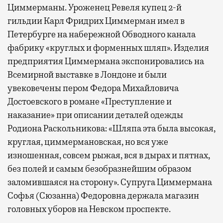
Циммерманы. Уроженец Ревеля купец 2-й
гильдии Карл Фридрих Циммерман имел в
Петербурге на набережной Обводного канала
фабрику «круглых и форменных шляп». Изделия
предприятия Циммермана экспонировались на
Всемирной выставке в Лондоне и были
увековечены пером Федора Михайловича
Достоевского в романе «Преступление и
наказание» при описании деталей одежды
Родиона Раскольникова: «Шляпа эта была высокая,
круглая, циммермановская, но вся уже
изношенная, совсем рыжая, вся в дырах и пятнах,
без полей и самым безобразнейшим образом
заломившаяся на сторону». Супруга Циммермана
Софья (Сюзанна) Федоровна держала магазин
головных уборов на Невском проспекте.