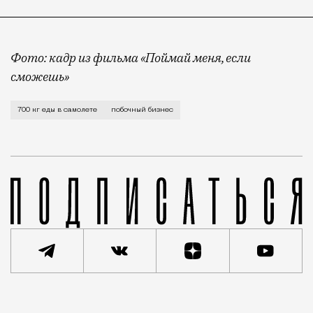
Фото: кадр из фильма «Поймай меня, если
сможешь»
Как пишет Baza, это был рейс «ЮТэйр» в Анадырь. Ил
700 кг еды в самолете
побочный бизнес