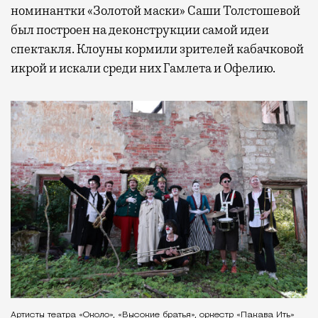
номинантки «Золотой маски» Саши Толстошевой
был построен на деконструкции самой идеи
спектакля. Клоуны кормили зрителей кабачковой
икрой и искали среди них Гамлета и Офелию.
Артисты театра «Около», «Высокие братья», оркестр «Пакава Ить»