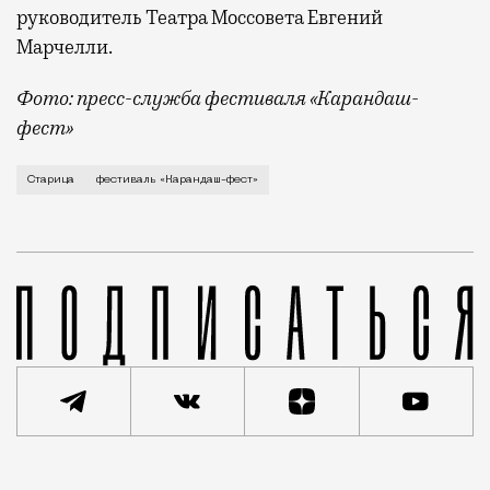
руководитель Театра Моссовета Евгений
Марчелли.
Фото: пресс-служба фестиваля «Карандаш-
фест»
В минувший уикенд маленькая Старица в Тверской об
Старица
фестиваль «Карандаш-фест»