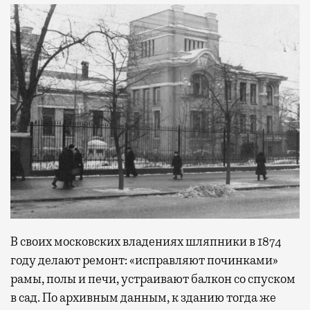
В своих московских владениях шляпники в 1874
году делают ремонт: «исправляют починками»
рамы, полы и печи, устраивают балкон со спуском
в сад. По архивным данным, к зданию тогда же