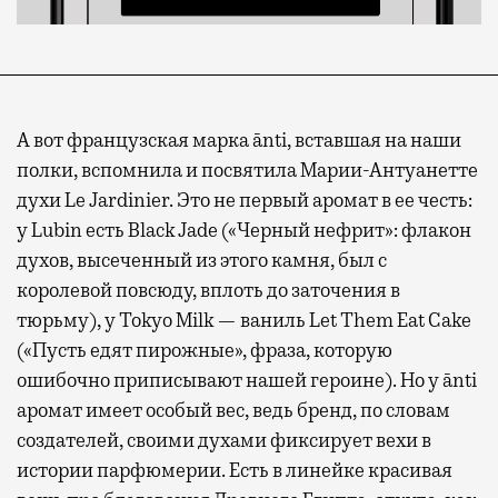
А вот французская марка ānti, вставшая на наши
полки, вспомнила и посвятила Марии-Антуанетте
духи Le Jardinier. Это не первый аромат в ее честь:
у Lubin есть Black Jade («Черный нефрит»: флакон
духов, высеченный из этого камня, был с
королевой повсюду, вплоть до заточения в
тюрьму), у Tokyo Milk — ваниль Let Them Eat Cake
(«Пусть едят пирожные», фраза, которую
ошибочно приписывают нашей героине). Но у ānti
аромат имеет особый вес, ведь бренд, по словам
создателей, своими духами фиксирует вехи в
истории парфюмерии. Есть в линейке красивая