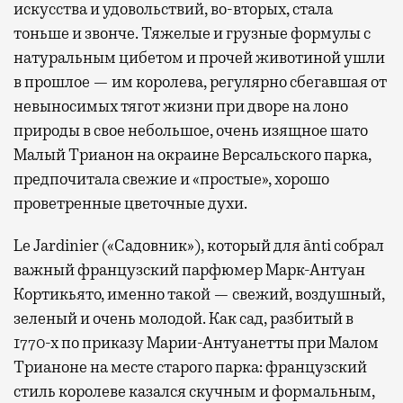
искусства и удовольствий, во-вторых, стала
тоньше и звонче. Тяжелые и грузные формулы с
натуральным цибетом и прочей животиной ушли
в прошлое — им королева, регулярно cбегавшая от
невыносимых тягот жизни при дворе на лоно
природы в свое небольшое, очень изящное шато
Малый Трианон на окраине Версальского парка,
предпочитала свежие и «простые», хорошо
проветренные цветочные духи.
Le Jardinier («Садовник»), который для ānti собрал
важный французский парфюмер Марк-Антуан
Кортикьято, именно такой — свежий, воздушный,
зеленый и очень молодой. Как сад, разбитый в
1770-х по приказу Марии-Антуанетты при Малом
Трианоне на месте старого парка: французский
стиль королеве казался скучным и формальным,