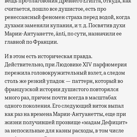
вещь про благовония Древнего Египта, откуда, как
считается, пошло все душистое, есть про
ренессансный феномен страха перед водой, когда
духами заменяли купания, и т. д. Посвятив духи
Марии-Антуанетте, ānti, по сути, назначили ее
главной по Франции.
И в этом есть историческая правда.
Действительно, при Людовике XIV парфюмерия
пережила головокружительный взлет, а следом
столь же резкий упадок — паттерн, который во
французской истории душистого повторялся
много раз, причем почти всегда в масштабах
одного поколения. Его следующий виток выпал
как раз на времена Марии-Антуанетты, еще при
жизни получившей прозвище «мадам Дефицит»
за непосильные для казны расходы, в том числе