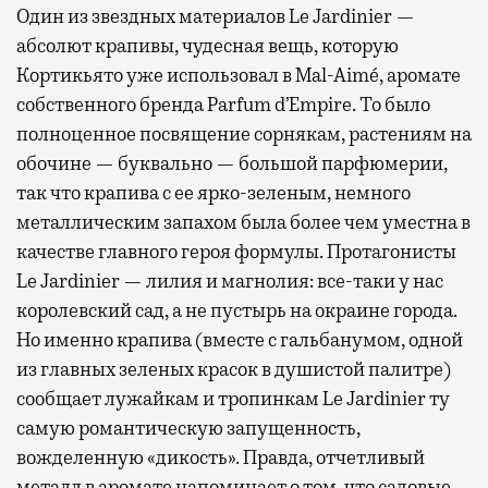
Один из звездных материалов Le Jardinier —
абсолют крапивы, чудесная вещь, которую
Кортикьято уже использовал в Mal-Aimé, аромате
собственного бренда Parfum d’Empire. То было
полноценное посвящение сорнякам, растениям на
обочине — буквально — большой парфюмерии,
так что крапива с ее ярко-зеленым, немного
металлическим запахом была более чем уместна в
качестве главного героя формулы. Протагонисты
Le Jardinier — лилия и магнолия: все-таки у нас
королевский сад, а не пустырь на окраине города.
Но именно крапива (вместе с гальбанумом, одной
из главных зеленых красок в душистой палитре)
сообщает лужайкам и тропинкам Le Jardinier ту
самую романтическую запущенность,
вожделенную «дикость». Правда, отчетливый
металл в аромате напоминает о том, что садовые