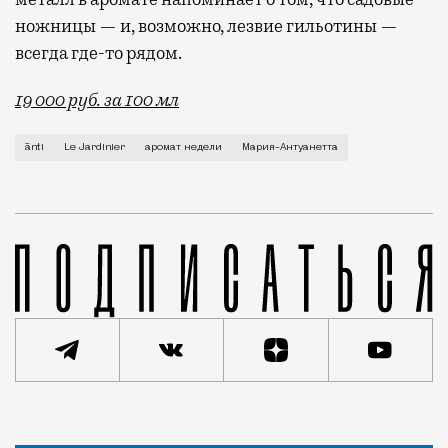
ножницы — и, возможно, лезвие гильотины —
всегда где-то рядом.
19 000 руб. за 100 мл
Если попросить знакомого парфманьяка назвать исто
ānti
Le Jardinier
аромат недели
Мария-Антуанетта
Статья
Ксения Голованова