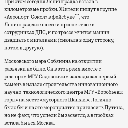
При этом сегодня Ленинградка встала в
километровые пробки. Жители пишут в группе
***
«Аэропорт-Сокол» в фейсбуке
, что
Ленинградское шоссе и проспект все в
сотрудниках ДПС, и по трассе мчится машин
двадцать с мигалками (сначала в одну сторону,
потом в другую).
Московского мэра Собянина на открытии
развязки не было. Он в это время вместе с
ректором МГУ Садовничим закладывал первый
камень в начале строительства инновационного
научно-технологического центра МГУ «Воробьевы
горы» на месте «мусорного Шанхая». Логично
было бы и на это мероприятие пригласить Путина,
но не факт, что успели бы засветло, а в пробках
встала бы вся Москва.