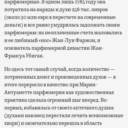
парфюмерные. В одном лишь 1785 году она
потратила на наряды и духи 258 тыс. ливров
(около 30 млн евро в пересчете на современные
деньги) и все равно умудрилась задолжать своим
парфюмерам: на неоплаченные счета жаловались
и ее любимый «нос» Жан-Луи Фаржон, и
основатель парфюмерной династии Жан-
Франсуа Убиган.
Но здесь тот самый случай, когда количество —
потраченных денег и произведенных духов — в
итоге переросло в качество: при Марии-
Антуанетте парфюмерия как художественная
практика сделала огромный шаг вперед. Во-
первых, избавилась от своего аптечного душка
(духами наконец перестали лечить всевозможные
хвори) и окончательно перешла в область