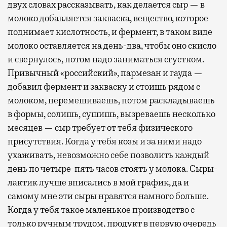
двух словах рассказывать, как делается сыр — в
молоко добавляется закваска, вещество, которое
поднимает кислотность, и фермент, в таком виде
молоко оставляется на день-два, чтобы оно скисло
и свернулось, потом надо заниматься сгустком.
Привычный «российский», пармезан и гауда —
добавил фермент и закваску и стоишь рядом с
молоком, перемешиваешь, потом раскладываешь
в формы, солишь, сушишь, вызреваешь несколько
месяцев — сыр требует от тебя физического
присутствия. Когда у тебя козы и за ними надо
ухаживать, невозможно себе позволить каждый
день по четыре-пять часов стоять у молока. Сыры-
лактик лучше вписались в мой график, да и
самому мне эти сыры нравятся намного больше.
Когда у тебя такое маленькое производство с
только ручным трудом, продукт в первую очередь