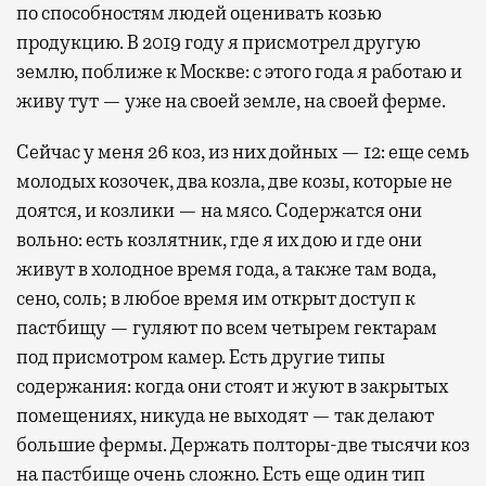
по способностям людей оценивать козью
продукцию. В 2019 году я присмотрел другую
землю, поближе к Москве: с этого года я работаю и
живу тут — уже на своей земле, на своей ферме.
Сейчас у меня 26 коз, из них дойных — 12: еще семь
молодых козочек, два козла, две козы, которые не
доятся, и козлики — на мясо. Содержатся они
вольно: есть козлятник, где я их дою и где они
живут в холодное время года, а также там вода,
сено, соль; в любое время им открыт доступ к
пастбищу — гуляют по всем четырем гектарам
под присмотром камер. Есть другие типы
содержания: когда они стоят и жуют в закрытых
помещениях, никуда не выходят — так делают
большие фермы. Держать полторы-две тысячи коз
на пастбище очень сложно. Есть еще один тип