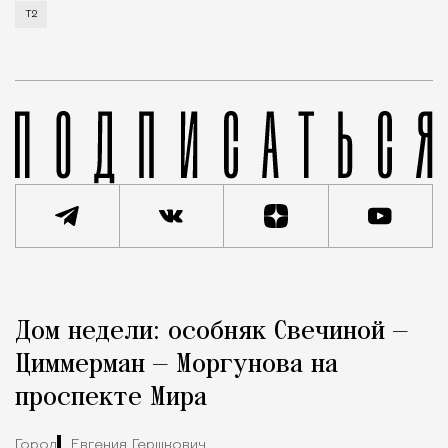
Т2
Реклама
Редакция Москвич Mag
Дом недели: особняк Свечиной —
Город
Циммерман — Моргунова на
проспекте Мира
Город
Евгения Гершкович