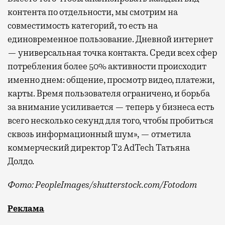
контента по отдельности, мы смотрим на
совместимость категорий, то есть на
единовременное пользование. Дневной интернет
— универсальная точка контакта. Среди всех сфер
потребления более 50% активности происходит
именно днем: общение, просмотр видео, платежи,
карты. Время пользователя ограничено, и борьба
за внимание усиливается — теперь у бизнеса есть
всего несколько секунд для того, чтобы пробиться
сквозь информационный шум», — отметила
коммерческий директор Т2 AdTech Татьяна
Долдо.
Фото: PeopleImages/shutterstock.com/Fotodom
Мобильный оператор Т2 изучил модели интернет-потр
Реклама