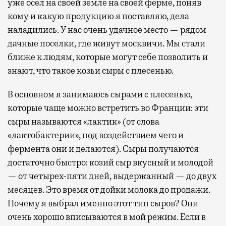
уже осел на своей земле на своей ферме, поняв
кому и какую продукцию я поставляю, дела
наладились. У нас очень удачное место — рядом
дачные поселки, где живут москвичи. Мы стали
ближе к людям, которые могут себе позволить и
знают, что такое козьи сыры с плесенью.
В основном я занимаюсь сырами с плесенью,
которые чаще можно встретить во Франции: эти
сыры называются «лактик» (от слова
«лактобактерии», под воздействием чего и
фермента они и делаются). Сыры получаются
достаточно быстро: козий сыр вкусный и молодой
— от четырех-пяти дней, выдержанный — до двух
месяцев. Это время от дойки молока до продажи.
Почему я выбрал именно этот тип сыров? Они
очень хорошо вписываются в мой режим. Если в