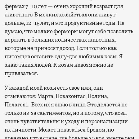
фермах 7−10 лет — очень хороший возраст для
животного. В мелких хозяйствах они живут
дольше, 12−15 лет, и это продуктивные годы. Не
думаю, что мелкие фермеры могут себе позволить
держать в больших количествах животных,
которые не приносят доход. Если только как
питомцев оставить одну-две любимых козы. Я
знаю таких людей. К козам невозможно не
привязаться.
У каждой моей козы есть свое имя, они
отзываются: Марта, Покахонтас, Полина,
Пелагея… Всех их я знаю в лицо. Это делается не
только из-за сантиментов, но и потому, что козы
очень чувствительны к уходу и персонализации
их личности. Может показаться бредом, но
доказано, что в стаде, где больше 20 коз, вместе они