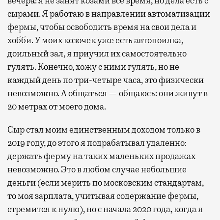
вечера: я не занят козами все время, но дела есть с
сырами. Я работаю в направлении автоматизации
фермы, чтобы освободить время на свои дела и
хобби. У моих козочек уже есть автопоилка,
доильный зал, я приучил их самостоятельно
гулять. Конечно, хожу с ними гулять, но не
каждый день по три-четыре часа, это физически
невозможно. А общаться — общаюсь: они живут в
20 метрах от моего дома.
Сыр стал моим единственным доходом только в
2019 году, до этого я подрабатывал удаленно:
держать ферму на таких маленьких продажах
невозможно. Это в любом случае небольшие
деньги (если мерить по московским стандартам,
то моя зарплата, учитывая содержание фермы,
стремится к нулю), но с начала 2020 года, когда я