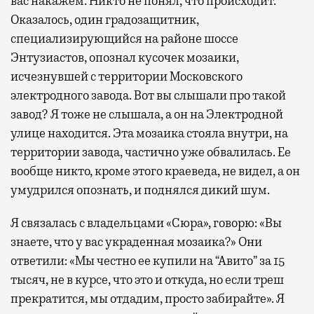
вас накажем. Никто не понял, что происходит.
Оказалось, один градозащитник,
специализирующийся на районе шоссе
Энтузиастов, опознал кусочек мозаики,
исчезнувшей с территории Московского
электродного завода. Вот вы слышали про такой
завод? Я тоже не слышала, а он на Электродной
улице находится. Эта мозаика стояла внутри, на
территории завода, частично уже обвалилась. Ее
вообще никто, кроме этого краеведа, не видел, а он
умудрился опознать, и поднялся дикий шум.
Я связалась с владельцами «Сюра», говорю: «Вы
знаете, что у вас украденная мозаика?» Они
ответили: «Мы честно ее купили на “Авито” за 15
тысяч, не в курсе, что это и откуда, но если треш
прекратится, мы отдадим, просто забирайте». Я