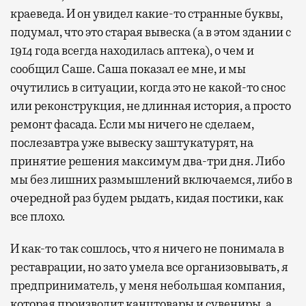
краеведа. И он увидел какие-то странные буквы,
подумал, что это старая вывеска (а в этом здании с
1914 года всегда находилась аптека), о чем и
сообщил Саше. Саша показал ее мне, и мы
очутились в ситуации, когда это не какой-то снос
или реконструкция, не длинная история, а просто
ремонт фасада. Если мы ничего не сделаем,
послезавтра уже вывеску заштукатурят, на
принятие решения максимум два-три дня. Либо
мы без лишних размышлений включаемся, либо в
очередной раз будем рыдать, кидая постики, как
все плохо.
И как-то так сошлось, что я ничего не понимала в
реставрации, но зато умела все организовывать, я
предприниматель, у меня небольшая компания,
которая производит канцтовары и сувениры, а