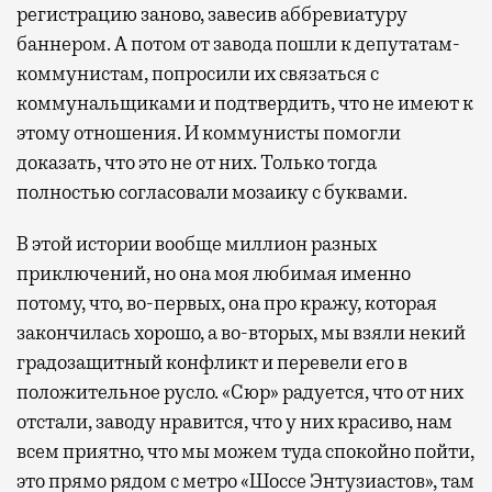
регистрацию заново, завесив аббревиатуру
баннером. А потом от завода пошли к депутатам-
коммунистам, попросили их связаться с
коммунальщиками и подтвердить, что не имеют к
этому отношения. И коммунисты помогли
доказать, что это не от них. Только тогда
полностью согласовали мозаику с буквами.
В этой истории вообще миллион разных
приключений, но она моя любимая именно
потому, что, во-первых, она про кражу, которая
закончилась хорошо, а во-вторых, мы взяли некий
градозащитный конфликт и перевели его в
положительное русло. «Сюр» радуется, что от них
отстали, заводу нравится, что у них красиво, нам
всем приятно, что мы можем туда спокойно пойти,
это прямо рядом с метро «Шоссе Энтузиастов», там