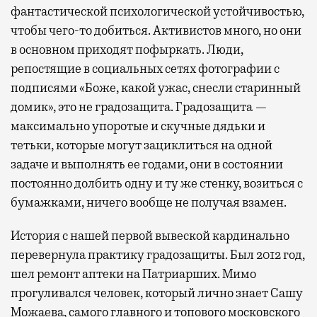
фантастической психологической устойчивостью,
чтобы чего-то добиться. Активистов много, но они
в основном приходят пофыркать. Люди,
репостящие в социальных сетях фотографии с
подписями «Боже, какой ужас, снесли старинный
домик», это не градозащита. Градозащита —
максимально упоротые и скучные дядьки и
тетьки, которые могут зациклиться на одной
задаче и выполнять ее годами, они в состоянии
постоянно долбить одну и ту же стенку, возиться с
бумажками, ничего вообще не получая взамен.
История с нашей первой вывеской кардинально
перевернула практику градозащиты. Был 2012 год,
шел ремонт аптеки на Патриарших. Мимо
прогуливался человек, который лично знает Сашу
Можаева, самого главного и топового московского