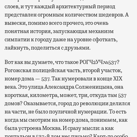
слоев, и тут каждый архитектурный период
представлен огромным количеством шедевров. А
вывески, помимо всего прочего, это очень
понятная история, запускающая механизм
симпатии к городу даже на уровне сфоткать,
лайкнуть, поделиться с друзьями.
Вот как вы думаете, что такое РОГЧ2УЧ№537?
Рогожская полицейская часть, второй участок,
номер дома — 537. Так нумеровали в конце XIX
века. Это улица Александра Солженицына, она
короткая, километра, может, три, откуда там 537
домов? Оказывается, город до революции делился
на части, не было поуличной нумерации. То есть
когда мы смотрим на номер дома, понимаем, как
была устроена Москва. И сразу мысли: а как
почтальон в 537-й дом нес письмо? Карт-то особо