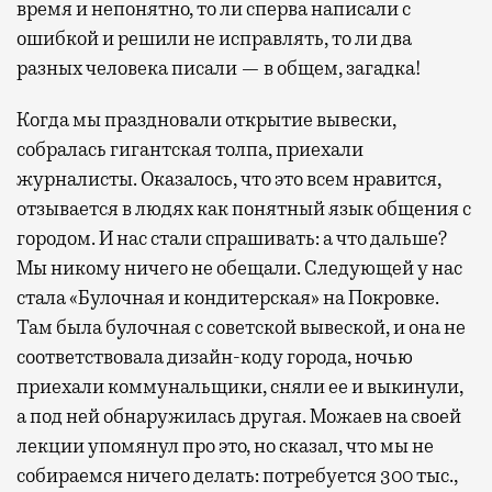
время и непонятно, то ли сперва написали с
ошибкой и решили не исправлять, то ли два
разных человека писали — в общем, загадка!
Когда мы праздновали открытие вывески,
собралась гигантская толпа, приехали
журналисты. Оказалось, что это всем нравится,
отзывается в людях как понятный язык общения с
городом. И нас стали спрашивать: а что дальше?
Мы никому ничего не обещали. Следующей у нас
стала «Булочная и кондитерская» на Покровке.
Там была булочная с советской вывеской, и она не
соответствовала дизайн-коду города, ночью
приехали коммунальщики, сняли ее и выкинули,
а под ней обнаружилась другая. Можаев на своей
лекции упомянул про это, но сказал, что мы не
собираемся ничего делать: потребуется 300 тыс.,