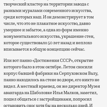
творческий кластер на территории завода с
разными муралами современного искусства,
среди которых наш. И он демонстрирует в том
числе, что это не плакатное искусство, давно
умершее и забытое, а одна из форм именно
монументального искусства, украшение стен,
которое существовало 50 лет назад и неплохо
вписывается в общую концепцию сейчас.
Или вот панно «Достижения СССР», открытие
которого было в этом октябре. Летом сносили
корпус бывшей фабрики на Серпуховском Валу,
панно находилось на стене во дворе, его никто не
видел. А местный краевед, он же директор Музея
авангарда на Шаболовке Илья Малков, заметил,
пошел общаться с застройщиками, попросил
остановить снос хотя бы на несколько дней. И